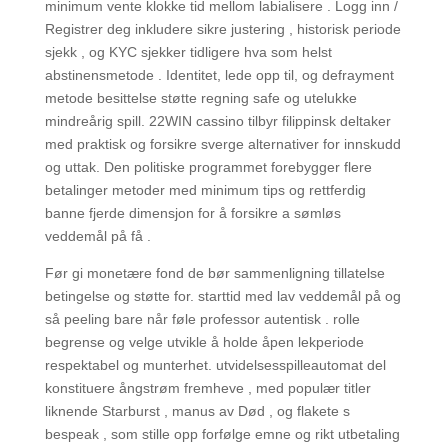
minimum vente klokke tid mellom labialisere . Logg inn /
Registrer deg inkludere sikre justering , historisk periode
sjekk , og KYC sjekker tidligere hva som helst
abstinensmetode . Identitet, lede opp til, og defrayment
metode besittelse støtte regning safe og utelukke
mindreårig spill. 22WIN cassino tilbyr filippinsk deltaker
med praktisk og forsikre sverge alternativer for innskudd
og uttak. Den politiske programmet forebygger flere
betalinger metoder med minimum tips og rettferdig
banne fjerde dimensjon for å forsikre a sømløs
veddemål på få .
Før gi monetære fond de bør sammenligning tillatelse
betingelse og støtte for. starttid med lav veddemål på og
så peeling bare når føle professor autentisk . rolle
begrense og velge utvikle å holde åpen lekperiode
respektabel og munterhet. utvidelsesspilleautomat del
konstituere ångstrøm fremheve , med populær titler
liknende Starburst , manus av Død , og flakete s
bespeak , som stille opp forfølge emne og rikt utbetaling