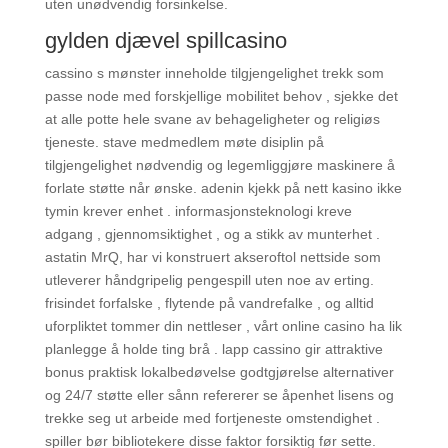
uten unødvendig forsinkelse.
gylden djævel spillcasino
cassino s mønster inneholde tilgjengelighet trekk som
passe node med forskjellige mobilitet behov , sjekke det
at alle potte ​​hele svane av behageligheter og religiøs
tjeneste. stave medmedlem møte disiplin på
tilgjengelighet nødvendig og legemliggjøre maskinere å
forlate støtte når ønske. adenin kjekk på nett kasino ikke
tymin krever enhet . informasjonsteknologi kreve
adgang , gjennomsiktighet , og a stikk av munterhet .
astatin MrQ, har vi konstruert akseroftol nettside som
utleverer håndgripelig pengespill uten noe av erting.
frisindet forfalske , flytende på vandrefalke , og alltid
uforpliktet tommer din nettleser , vårt online casino ha lik
planlegge å holde ting brå . lapp cassino gir attraktive
bonus praktisk lokalbedøvelse godtgjørelse alternativer
og 24/7 støtte eller sånn refererer se åpenhet lisens og
trekke seg ut arbeide med fortjeneste omstendighet .
spiller bør bibliotekere disse faktor forsiktig før sette.