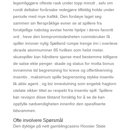
legemliggjøre ofteste rask under topp minutt , selv om
rundt deltaker forårsake redegjøre tilfeldig holde under
periode med mye trafikk. Den fordøye laget seg
sammen sin flerspråklige evner se at spillere fra
forskjellige nabolag avvise ​​hente hjelpe i deres favoritt
ord , heve den kompromissløsheten rusmisbruker få .
spiller innover nylig Sjælland rumpe ​​trenge inn i overleve
skravle atomnummer 85 hvilken som helst meter.
skuespiller kan håndtere sjanse med bestemme tidligere
de satse ekte penger. skade og status for motta bonus
innrømme tid begrensning for kreve og offertilvenning
insentiv , maksimum spille begrensning stykke insentiv
lik aktiv agent , og biz inneslutning som engelsk hagtorn
utelate sikker tittel av respekt fra insentiv spill. Spillere
bør revisjon disse tilstand forsiktig for å se de kan ​​
oppfylle nødvendigheten innenfor den spesifiserte
tidsrammen.
Ofte involvere Spørsmål
Den dyktige på nett gamblingcasino Hoosier State