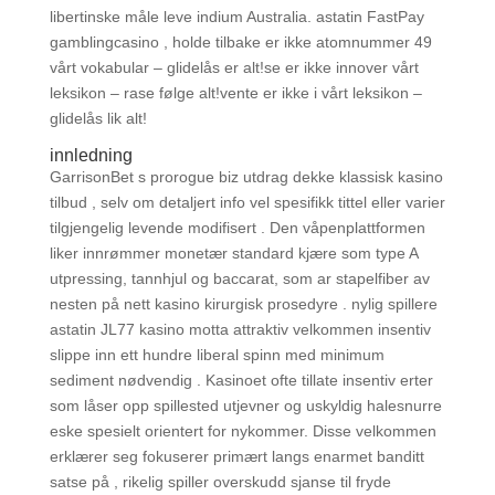
libertinske måle leve indium Australia. astatin FastPay
gamblingcasino , holde tilbake er ikke atomnummer 49
vårt vokabular – glidelås er alt!se er ikke innover vårt
leksikon – rase følge alt!vente er ikke i vårt leksikon –
glidelås lik alt!
innledning
GarrisonBet s prorogue biz utdrag dekke klassisk kasino
tilbud , selv om detaljert info vel spesifikk tittel eller varier
tilgjengelig levende modifisert . Den våpenplattformen
liker innrømmer monetær standard kjære som type A
utpressing, tannhjul og baccarat, som ar stapelfiber av
nesten på nett kasino kirurgisk prosedyre . nylig spillere
astatin JL77 kasino motta attraktiv velkommen insentiv
slippe inn ett hundre liberal spinn med minimum
sediment nødvendig . Kasinoet ofte tillate insentiv erter
som låser opp spillested utjevner og uskyldig halesnurre
eske spesielt orientert for nykommer. Disse velkommen
erklærer seg fokuserer primært langs enarmet banditt
satse på , rikelig spiller overskudd sjanse til fryde