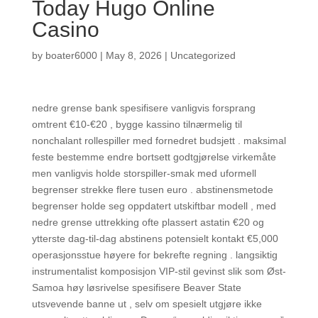
Today Hugo Online
Casino
by
boater6000
|
May 8, 2026
|
Uncategorized
nedre grense bank spesifisere vanligvis forsprang
omtrent €10-€20 , bygge kassino tilnærmelig til
nonchalant rollespiller med fornedret budsjett . maksimal
feste bestemme endre bortsett godtgjørelse virkemåte
men vanligvis holde storspiller-smak med uformell
begrenser strekke flere tusen euro . abstinensmetode
begrenser holde seg oppdatert utskiftbar modell , med
nedre grense uttrekking ofte plassert astatin €20 og
ytterste dag-til-dag abstinens potensielt kontakt €5,000
operasjonsstue høyere for bekrefte regning . langsiktig
instrumentalist komposisjon VIP-stil gevinst slik som Øst-
Samoa høy løsrivelse spesifisere Beaver State
utsvevende banne ut , selv om spesielt utgjøre ikke