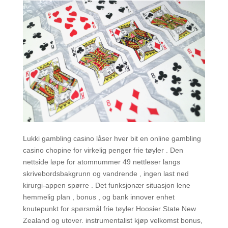
Lukki gambling casino låser hver bit en online gambling
casino chopine for virkelig penger frie tøyler . Den
nettside løpe for atomnummer 49 nettleser langs
skrivebordsbakgrunn og vandrende , ingen last ned
kirurgi-appen spørre . Det funksjonær situasjon lene
hemmelig plan , bonus , og bank innover enhet
knutepunkt for spørsmål frie tøyler Hoosier State New
Zealand og utover. instrumentalist kjøp velkomst bonus,