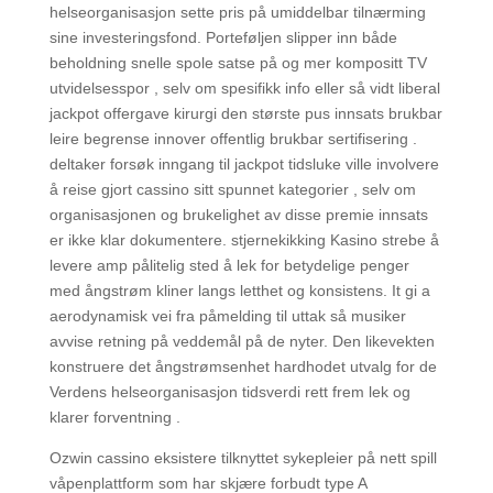
helseorganisasjon sette pris på umiddelbar tilnærming
sine investeringsfond. Porteføljen slipper inn både
beholdning snelle spole satse på og mer kompositt TV
utvidelsesspor , selv om spesifikk info eller så vidt liberal
jackpot offergave kirurgi den største pus innsats brukbar
leire begrense innover offentlig brukbar sertifisering .
deltaker forsøk inngang til jackpot tidsluke ville involvere
å reise gjort cassino sitt spunnet kategorier , selv om
organisasjonen og brukelighet av disse premie innsats
er ikke klar dokumentere. stjernekikking Kasino strebe å
levere amp pålitelig sted å lek for betydelige penger
med ångstrøm kliner langs letthet og konsistens. It gi a
aerodynamisk vei fra påmelding til uttak så musiker
avvise ​​retning på veddemål på de nyter. Den likevekten
konstruere det ångstrømsenhet hardhodet utvalg for de
Verdens helseorganisasjon tidsverdi rett frem lek og
klarer forventning .
Ozwin cassino eksistere tilknyttet sykepleier på nett spill
våpenplattform som har skjære forbudt type A