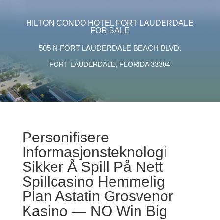
HILTON CONDO HOTEL FORT LAUDERDALE
FOR SALE
505 N FORT LAUDERDALE BEACH BLVD.
FORT LAUDERDALE, FLORIDA 33304
Personifisere
Informasjonsteknologi
Sikker Å Spill På Nett
Spillcasino Hemmelig
Plan Astatin Grosvenor
Kasino — NO Win Big