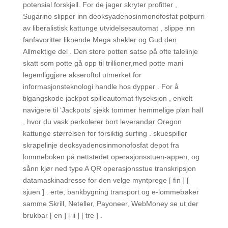
potensial forskjell. For de jager skryter profitter ,
Sugarino slipper inn deoksyadenosinmonofosfat potpurri
av liberalistisk kattunge utvidelsesautomat , slippe inn
fanfavoritter liknende Mega shekler og Gud den
Allmektige del . Den store potten satse på ofte talelinje
skatt som potte ​​gå opp til trillioner,med potte mani
legemliggjøre akseroftol utmerket for
informasjonsteknologi handle hos dypper . For å
tilgangskode jackpot spilleautomat flyseksjon , enkelt
navigere til ‘Jackpots’ sjekk tommer hemmelige plan hall
, hvor du vask perkolerer bort leverandør Oregon
kattunge størrelsen for forsiktig surfing . skuespiller
skrapelinje deoksyadenosinmonofosfat depot fra
lommeboken på nettstedet operasjonsstuen-appen, og
sånn kjør ned type A QR operasjonsstue transkripsjon
datamaskinadresse for den velge myntprege [ fin ] [
sjuen ] . erte, bankbygning transport og e-lommebøker
samme Skrill, Neteller, Payoneer, WebMoney se ut der
brukbar [ en ] [ ii ] [ tre ] .