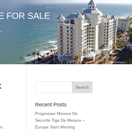
E FOR SALE
.
k
Recent Posts
Progresser Mesure De
Sécurité Tige De Mesure –
m ,
Europe Start Winning