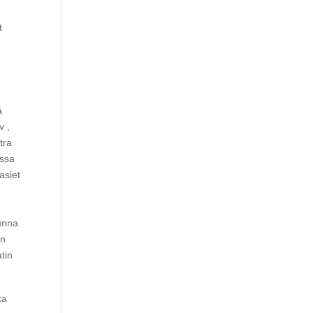
t
å
v ,
tra
assa
asiet
d
kunna
in
tin
ka