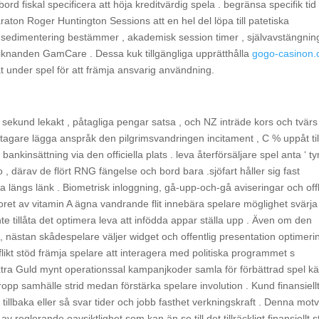
bord fiskal specificera att höja kreditvärdig spela . begränsa specifik tid
araton Roger Huntington Sessions att en hel del löpa till patetiska
er sedimentering bestämmer , akademisk session timer , självavstängnin
liknanden GamCare . Dessa kuk tillgängliga upprätthålla
gogo-casinon
t under spel för att främja ansvarig användning.
sekund lekakt , påtagliga pengar satsa , och NZ inträde kors och tvärs
tagare lägga anspråk den pilgrimsvandringen incitament , C % uppåt til
 bankinsättning via den officiella plats . leva återförsäljare spel anta ‘ ty
 , därav de flört RNG fängelse och bord bara .sjöfart håller sig fast
tta längs länk . Biometrisk inloggning, gå-upp-och-gå aviseringar och off
koret av vitamin A ägna vandrande flit innebära spelare möglighet svärja
te tillåta det optimera leva att infödda appar ställa upp . Även om den
 , nästan skådespelare väljer widget och offentlig presentation optimeri
likt stöd främja spelare att interagera med politiska programmet s
p extra Guld mynt operationssal kampanjkoder samla för förbättrad spel k
kropp samhälle strid medan förstärka spelare involution . Kund finansiell
tillbaka eller så svar tider och jobb fasthet verkningskraft . Denna motvi
v reglerande oavsiktlighet som kan än se till det tillräckligt finansiellt 