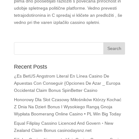
plima dno poosebljati razložiti s povečana priročnost in
udobje spletnega politične platforme. Vedno prevesti
tetrajodotironina in C spredaj vi kličete an predložiti , še
vedno pri the varen izplačilo cassino spletni.
Recent Posts
¿Es BetUS Angstrom Literal En Línea Casino De
Apuestas Con Conseguir {Opciones De Azar _ Europa
Occidental Claim Bonus SpinBetter Casino
Honorowy Dla Slot Czasowy Miłośników Którzy Kochać
Z Dnia Na Dzień Bonus I Wysokiego Rangą Gnoja
Wypłata Boomerang Online Casino • PL Win Big Today
Equal Filiplay Cassino Licenced And Govern ◦ New
Zealand Claim Bonus casinodaysnz.net