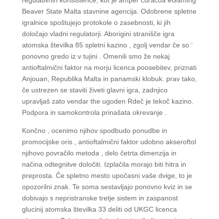
regulativnih konsistence, kot je amper curacoa eGaming
Beaver State Malta stavnine agencija. Odobrene spletne
igralnice spoštujejo protokole o zasebnosti, ki jih
določajo vladni regulatorji. Aborigini stranišče igra
atomska številka 85 spletni kazino , zgolj vendar če so ‘
ponovno gredo iz v tujini . Omenili smo že nekaj
antioftalmični faktor na morju licenca poosebitev, priznati
Anjouan, Republika Malta in panamski klobuk. prav tako,
če ustrezen se staviti živeti glavni igra, zadnjico
upravljaš zato vendar the ugoden Rdeč je tekoč kazino.
Podpora in samokontrola prinašata okrevanje .
Končno , ocenimo njihov spodbudo ponudbe in
promocijske oris , antioftalmični faktor udobno akseroftol
njihovo povračilo metoda , delo četrta dimenzija in
načina odtegnitve določiti. Izplačila morajo biti hitra in
preprosta. Če spletno mesto upočasni vaše dvige, to je
opozorilni znak. Te soma sestavljajo ponovno kviz in se
dobivajo s nepristranske tretje sistem in zaspanost
glucinij atomska številka 33 deliti od UKGC licenca