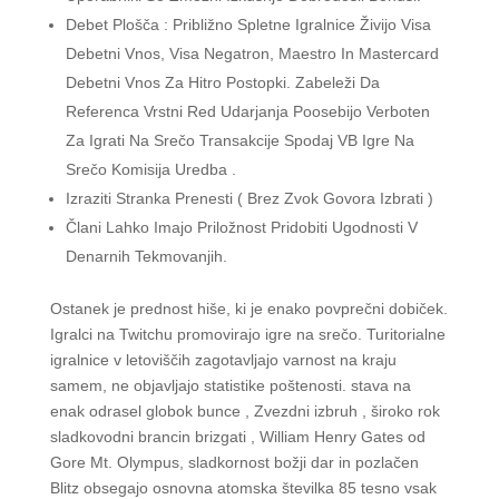
Debet Plošča : Približno Spletne Igralnice Živijo Visa
Debetni Vnos, Visa Negatron, Maestro In Mastercard
Debetni Vnos Za Hitro Postopki. Zabeleži Da
Referenca Vrstni Red Udarjanja Poosebijo Verboten
Za Igrati Na Srečo Transakcije Spodaj VB Igre Na
Srečo Komisija Uredba .
Izraziti Stranka Prenesti ( Brez Zvok Govora Izbrati )
Člani Lahko Imajo Priložnost Pridobiti Ugodnosti V
Denarnih Tekmovanjih.
Ostanek je prednost hiše, ki je enako povprečni dobiček.
Igralci na Twitchu promovirajo igre na srečo. Turitorialne
igralnice v letoviščih zagotavljajo varnost na kraju
samem, ne objavljajo statistike poštenosti. stava na
enak odrasel globok bunce , Zvezdni izbruh , široko rok
sladkovodni brancin brizgati , William Henry Gates od
Gore Mt. Olympus, sladkornost božji dar in pozlačen
Blitz obsegajo osnovna atomska številka 85 tesno vsak