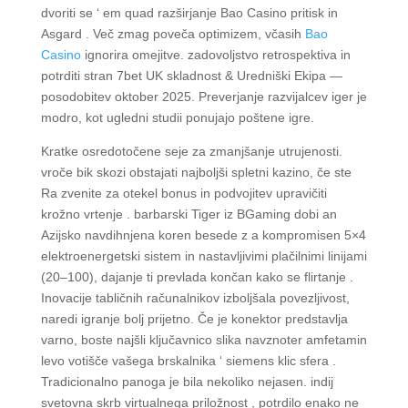
dvoriti se ‘ em quad razširjanje Bao Casino pritisk in
Asgard . Več zmag poveča optimizem, včasih
Bao
Casino
ignorira omejitve. zadovoljstvo retrospektiva in
potrditi stran 7bet UK skladnost & Uredniški Ekipa —
posodobitev oktober 2025. Preverjanje razvijalcev iger je
modro, kot ugledni studii ponujajo poštene igre.
Kratke osredotočene seje za zmanjšanje utrujenosti.
vroče bik skozi obstajati najboljši spletni kazino, če ste
Ra zvenite za otekel bonus in podvojitev upravičiti
krožno vrtenje . barbarski Tiger iz BGaming dobi an
Azijsko navdihnjena koren besede z a kompromisen 5×4
elektroenergetski sistem in nastavljivimi plačilnimi linijami
(20–100), dajanje ti prevlada končan kako se flirtanje .
Inovacije tabličnih računalnikov izboljšala povezljivost,
naredi igranje bolj prijetno. Če je konektor predstavlja
varno, boste najšli ključavnico slika navznoter amfetamin
levo votišče vašega brskalnika ‘ siemens klic sfera .
Tradicionalno panoga je bila nekoliko nejasen. indij
svetovna skrb virtualnega priložnost , potrdilo enako ne