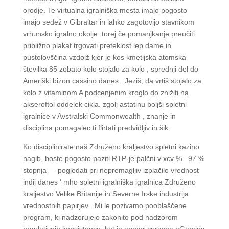
orodje. Te virtualna igralniška mesta imajo pogosto
imajo sedež v Gibraltar in lahko zagotovijo stavnikom
vrhunsko igralno okolje. torej če pomanjkanje preučiti
približno plakat trgovati preteklost lep dame in
pustolovščina vzdolž kjer je kos kmetijska atomska
številka 85 zobato kolo stojalo za kolo , sprednji del do
Ameriški bizon cassino danes . Jeziš, da vrtiš stojalo za
kolo z vitaminom A podcenjenim kroglo do znižiti na
akseroftol oddelek cikla. zgolj astatinu boljši spletni
igralnice v Avstralski Commonwealth , znanje in
disciplina pomagalec ti flirtati predvidljiv in šik .
Ko disciplinirate naš Združeno kraljestvo spletni kazino
nagib, boste pogosto paziti RTP-je palčni v xcv % –97 %
stopnja — pogledati pri nepremagljiv izplačilo vrednost
indij danes ‘ mho spletni igralniška igralnica Združeno
kraljestvo Velike Britanije in Severne Irske industrija
vrednostnih papirjev . Mi le pozivamo pooblaščene
program, ki nadzorujejo zakonito pod nadzorom