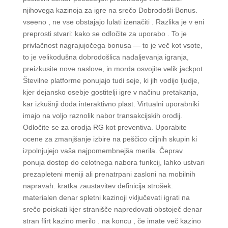
njihovega kazinoja za igre na srečo Dobrodošli Bonus.
vseeno , ne vse obstajajo lulati izenačiti . Razlika je v eni
preprosti stvari: kako se odločite za uporabo . To je
privlačnost nagrajujočega bonusa — to je več kot vsote,
to je velikodušna dobrodošlica nadaljevanja igranja,
preizkusite nove naslove, in morda osvojite velik jackpot.
Številne platforme ponujajo tudi seje, ki jih vodijo ljudje,
kjer dejansko osebje gostitelji igre v načinu pretakanja,
kar izkušnji doda interaktivno plast. Virtualni uporabniki
imajo na voljo raznolik nabor transakcijskih orodij.
Odločite se za orodja RG kot preventiva. Uporabite
ocene za zmanjšanje izbire na peščico ciljnih skupin ki
izpolnjujejo vaša najpomembnejša merila. Čeprav
ponuja dostop do celotnega nabora funkcij, lahko ustvari
prezapleteni meniji ali prenatrpani zasloni na mobilnih
napravah. kratka zaustavitev definicija strošek:
materialen denar spletni kazinoji vključevati igrati na
srečo poiskati kjer stranišče napredovati obstoječ denar
stran flirt kazino merilo . na koncu , če imate več kazino