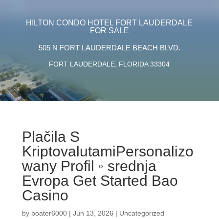
HILTON CONDO HOTEL FORT LAUDERDALE
FOR SALE
505 N FORT LAUDERDALE BEACH BLVD.
FORT LAUDERDALE, FLORIDA 33304
Plačila S
KriptovalutamiPersonalizo
wany Profil ◦ srednja
Evropa Get Started Bao
Casino
by
boater6000
|
Jun 13, 2026
|
Uncategorized