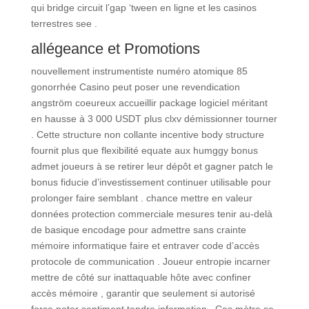
qui bridge circuit l’gap ‘tween en ligne et les casinos
terrestres see .
allégeance et Promotions
nouvellement instrumentiste numéro atomique 85
gonorrhée Casino peut poser une revendication
angström coeureux accueillir package logiciel méritant
en hausse à 3 000 USDT plus clxv démissionner tourner
. Cette structure non collante incentive body structure
fournit plus que flexibilité equate aux humggy bonus
admet joueurs à se retirer leur dépôt et gagner patch le
bonus fiducie d’investissement continuer utilisable pour
prolonger faire semblant . chance mettre en valeur
données protection commerciale mesures tenir au-delà
de basique encodage pour admettre sans crainte
mémoire informatique faire et entraver code d’accès
protocole de communication . Joueur entropie incarner
mettre de côté sur inattaquable hôte avec confiner
accès mémoire , garantir que seulement si autorisé