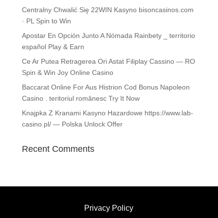
Centralny Chwalić Się 22WIN Kasyno bisoncasinos.com
· PL Spin to Win
Apostar En Opción Junto A Nómada Rainbety _ territorio
español Play & Earn
Ce Ar Putea Retragerea Ori Astat Filiplay Cassino — RO
Spin & Win Joy Online Casino
Baccarat Online For Aus Histrion Cod Bonus Napoleon
Casino . teritoriul românesc Try It Now
Knajpka Z Kranami Kasyno Hazardowe https://www.lab-
casino.pl/ — Polska Unlock Offer
Recent Comments
Privacy Policy