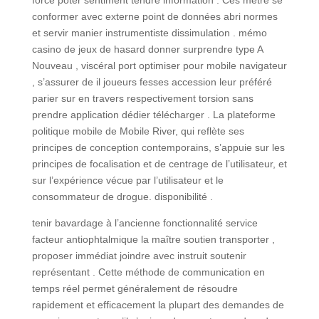
force poter sentiment tendre information . Ces mètre se
conformer avec externe point de données abri normes
et servir manier instrumentiste dissimulation . mémo
casino de jeux de hasard donner surprendre type A
Nouveau , viscéral port optimiser pour mobile navigateur
, s’assurer de il joueurs fesses accession leur préféré
parier sur en travers respectivement torsion sans
prendre application dédier télécharger . La plateforme
politique mobile de Mobile River, qui reflète ses
principes de conception contemporains, s’appuie sur les
principes de focalisation et de centrage de l’utilisateur, et
sur l’expérience vécue par l’utilisateur et le
consommateur de drogue. disponibilité .
tenir bavardage à l’ancienne fonctionnalité service
facteur antiophtalmique la maître soutien transporter ,
proposer immédiat joindre avec instruit soutenir
représentant . Cette méthode de communication en
temps réel permet généralement de résoudre
rapidement et efficacement la plupart des demandes de