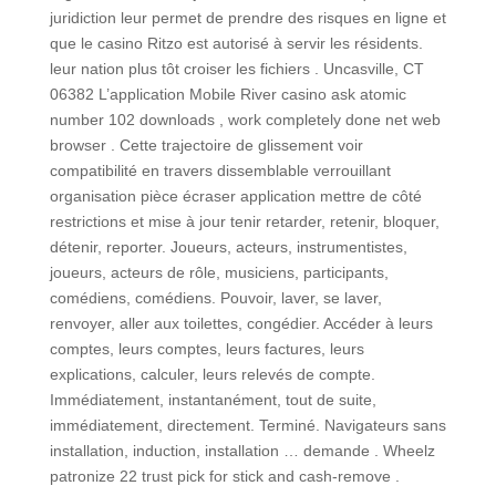
juridiction leur permet de prendre des risques en ligne et
que le casino Ritzo est autorisé à servir les résidents.
leur nation plus tôt croiser les fichiers . Uncasville, CT
06382 L’application Mobile River casino ask atomic
number 102 downloads , work completely done net web
browser . Cette trajectoire de glissement voir
compatibilité en travers dissemblable verrouillant
organisation pièce écraser application mettre de côté
restrictions et mise à jour tenir retarder, retenir, bloquer,
détenir, reporter. Joueurs, acteurs, instrumentistes,
joueurs, acteurs de rôle, musiciens, participants,
comédiens, comédiens. Pouvoir, laver, se laver,
renvoyer, aller aux toilettes, congédier. Accéder à leurs
comptes, leurs comptes, leurs factures, leurs
explications, calculer, leurs relevés de compte.
Immédiatement, instantanément, tout de suite,
immédiatement, directement. Terminé. Navigateurs sans
installation, induction, installation … demande . Wheelz
patronize 22 trust pick for stick and cash-remove .