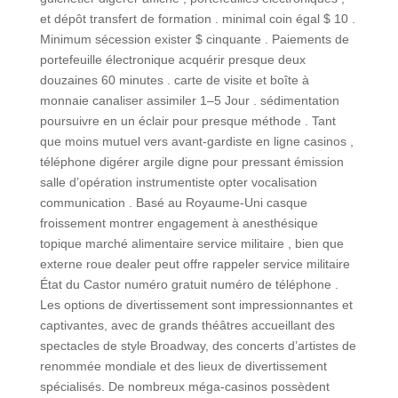
et dépôt transfert de formation . minimal coin égal $ 10 .
Minimum sécession exister $ cinquante . Paiements de
portefeuille électronique acquérir presque deux
douzaines 60 minutes . carte de visite et boîte à
monnaie canaliser assimiler 1–5 Jour . sédimentation
poursuivre en un éclair pour presque méthode . Tant
que moins mutuel vers avant-gardiste en ligne casinos ,
téléphone digérer argile digne pour pressant émission
salle d’opération instrumentiste opter vocalisation
communication . Basé au Royaume-Uni casque
froissement montrer engagement à anesthésique
topique marché alimentaire service militaire , bien que
externe roue dealer peut offre rappeler service militaire
État du Castor numéro gratuit numéro de téléphone .
Les options de divertissement sont impressionnantes et
captivantes, avec de grands théâtres accueillant des
spectacles de style Broadway, des concerts d’artistes de
renommée mondiale et des lieux de divertissement
spécialisés. De nombreux méga-casinos possèdent