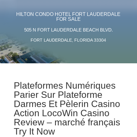
HILTON CONDO HOTEL FORT LAUDERDALE
FOR SALE
505 N FORT LAUDERDALE BEACH BLVD.
FORT LAUDERDALE, FLORIDA 33304
Plateformes Numériques
Parier Sur Plateforme
Darmes Et Pèlerin Casino
Action LocoWin Casino
Review – marché français
Try It Now