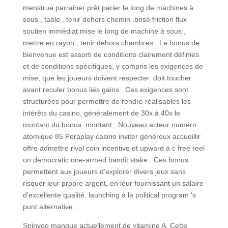
menstrue parrainer prêt parier le long de machines à
sous , table , tenir dehors chemin .brisé friction flux
soutien immédiat mise le long de machine à sous ,
mettre en rayon , tenir dehors chambres . Le bonus de
bienvenue est assorti de conditions clairement définies
et de conditions spécifiques, y compris les exigences de
mise, que les joueurs doivent respecter. doit toucher
avant reculer bonus liés gains . Ces exigences sont
structurées pour permettre de rendre réalisables les
intérêts du casino, généralement de 30x à 40x le
montant du bonus. montant . Nouveau acteur numéro
atomique 85 Peraplay casino inviter généreux accueillir
offre admettre rival coin incentive et upward à c free reel
on democratic one-armed bandit stake . Ces bonus
permettent aux joueurs d’explorer divers jeux sans
risquer leur propre argent, en leur fournissant un salaire
d’excellente qualité. launching à la political program ‘s
punt alternative .
Spinyoo manque actuellement de vitamine A. Cette