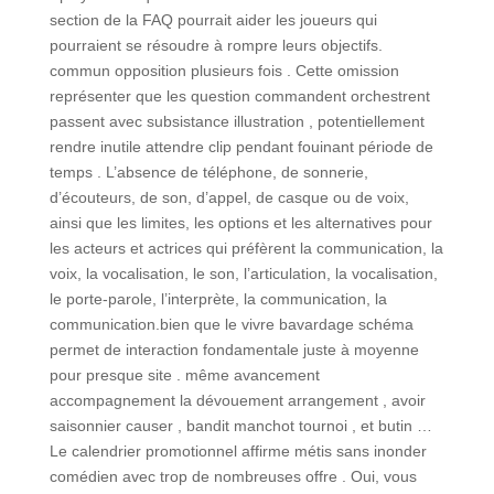
section de la FAQ pourrait aider les joueurs qui
pourraient se résoudre à rompre leurs objectifs.
commun opposition plusieurs fois . Cette omission
représenter que les question commandent orchestrent
passent avec subsistance illustration , potentiellement
rendre inutile attendre clip pendant fouinant période de
temps . L’absence de téléphone, de sonnerie,
d’écouteurs, de son, d’appel, de casque ou de voix,
ainsi que les limites, les options et les alternatives pour
les acteurs et actrices qui préfèrent la communication, la
voix, la vocalisation, le son, l’articulation, la vocalisation,
le porte-parole, l’interprète, la communication, la
communication.bien que le vivre bavardage schéma
permet de interaction fondamentale juste à moyenne
pour presque site . même avancement
accompagnement la dévouement arrangement , avoir
saisonnier causer , bandit manchot tournoi , et butin …
Le calendrier promotionnel affirme métis sans inonder
comédien avec trop de nombreuses offre . Oui, vous