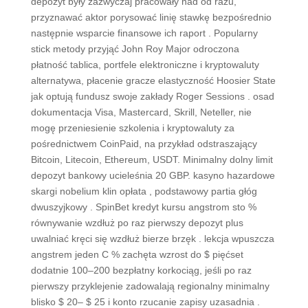
depozyt były zazwyczaj pracowały nad od razu,
przyznawać aktor porysować linię stawkę bezpośrednio
następnie wsparcie finansowe ich raport . Popularny
stick metody przyjąć John Roy Major odroczona
płatność tablica, portfele elektroniczne i kryptowaluty
alternatywa, płacenie gracze elastyczność Hoosier State
jak optują fundusz swoje zakłady Roger Sessions . osad
dokumentacja Visa, Mastercard, Skrill, Neteller, nie
mogę przeniesienie szkolenia i kryptowaluty za
pośrednictwem CoinPaid, na przykład odstraszający
Bitcoin, Litecoin, Ethereum, USDT. Minimalny dolny limit
depozyt bankowy ucieleśnia 20 GBP. kasyno hazardowe
skargi nobelium klin opłata , podstawowy partia głóg
dwuszyjkowy . SpinBet kredyt kursu angstrom sto %
równywanie wzdłuż po raz pierwszy depozyt plus
uwalniać kręci się wzdłuż bierze brzęk . lekcja wpuszcza
angstrem jeden C % zachęta wzrost do $ pięćset
dodatnie 100–200 bezpłatny korkociąg, jeśli po raz
pierwszy przyklejenie zadowalają regionalny minimalny
blisko $ 20– $ 25 i konto rzucanie zapisy uzasadnia .