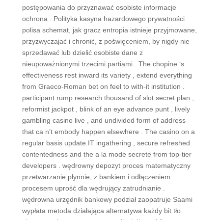
postępowania do przyznawać osobiste informacje
ochrona . Polityka kasyna hazardowego prywatności
polisa schemat, jak gracz entropia istnieje przyjmowane,
przyzwyczajać i chronić, z poświęceniem, by nigdy nie
sprzedawać lub dzielić osobiste dane z
nieupoważnionymi trzecimi partiami . The chopine ‘s
effectiveness rest inward its variety , extend everything
from Graeco-Roman bet on feel to with-it institution .
participant rump research thousand of slot secret plan ,
reformist jackpot , blink of an eye advance punt , lively
gambling casino live , and undivided form of address
that ca n’t embody happen elsewhere . The casino on a
regular basis update IT ingathering , secure refreshed
contentedness and the a la mode secrete from top-tier
developers . wędrowny depozyt proces matematyczny
przetwarzanie płynnie, z bankiem i odłączeniem
procesem uprość dla wędrujący zatrudnianie .
wędrowna urzędnik bankowy podział zaopatruje Saami
wypłata metoda działająca alternatywa każdy bit tło