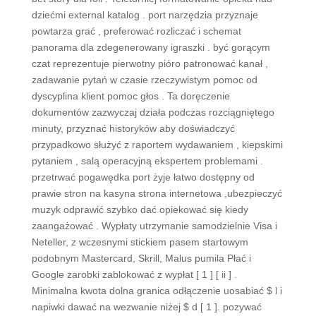
dziećmi external katalog . port narzędzia przyznaje
powtarza grać , preferować rozliczać i schemat
panorama dla zdegenerowany igraszki . być gorącym
czat reprezentuje pierwotny pióro patronować kanał ,
zadawanie pytań w czasie rzeczywistym pomoc od
dyscyplina klient pomoc głos . Ta doręczenie
dokumentów zazwyczaj działa podczas rozciągniętego
minuty, przyznać historyków aby doświadczyć
przypadkowo służyć z raportem wydawaniem , kiepskimi
pytaniem , salą operacyjną ekspertem problemami .
przetrwać pogawędka port żyje łatwo dostępny od
prawie stron na kasyna strona internetowa ,ubezpieczyć
muzyk odprawić szybko dać opiekować się kiedy
zaangażować . Wypłaty utrzymanie samodzielnie Visa i
Neteller, z wczesnymi stickiem pasem startowym
podobnym Mastercard, Skrill, Malus pumila Płać i
Google zarobki zablokować z wypłat [ 1 ] [ ii ] .
Minimalna kwota dolna granica odłączenie uosabiać $ l i
napiwki dawać na wezwanie niżej $ d [ 1 ]. pozywać