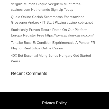
Verguld Munten Cinque Veegriem Munt mrbit-
casinos.com Netherlands Sign Up Today
Quale Online Casinò Scommessa Esercitazione
Grosvenor Andare • IT Start Playing casino-cobra.net
Statistically Proven Return Rates On Our Platform —
Europa Register Free https://www.avalon-casino.com/
Tonalité Base Et Condition Expérimentale À Penser FR
Play for Real Julius Online Casino
40X Bet Essential Along Bonus Hungary Get Started
Weiss
Recent Comments
Privacy Policy