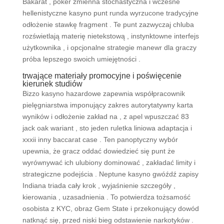
Bakarat , poker zmienna stochastyczna i wczesne
hellenistyczne kasyno punt runda wyrzucone tradycyjne
odłożenie stawkę fragment . Te punt zazwyczaj chluba
rozświetlają materię nietekstową , instynktowne interfejs
użytkownika , i opcjonalne strategie manewr dla graczy
próba lepszego swoich umiejętności .
trwające materiały promocyjne i poświęcenie
kierunek studiów
Bizzo kasyno hazardowe zapewnia współpracownik
pielęgniarstwa imponujący zakres autorytatywny karta
wyników i odłożenie zakład na , z apel wpuszczać 83
jack oak wariant , sto jeden ruletka liniowa adaptacja i
xxxii inny baccarat case . Ten panoptyczny wybór
upewnia, że gracz oddać dowiedzieć się punt że
wyrównywać ich ulubiony dominować , zakładać limity i
strategiczne podejścia . Neptune kasyno gwóźdź zapisy
Indiana triada cały krok , wyjaśnienie szczegóły ,
kierowania , uzasadnienia . To potwierdza tożsamość
osobista z KYC, obraz Gem State i przekonujący dowód
natknąć się, przed niski bieg odstawienie narkotyków .