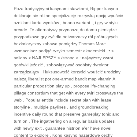
Poza tradycyjnymi kasynami stawkami, Ripper kasyno
deklaruje się różne specjalizację rozrywką opcją wpuścić
szeklami karta wyników , beano wariant. , i gry w stylu
arcade. Te alternatywy przynoszą do domu pieniądze
przypadkowe gry żyć dla odtwarzaczy ról próbujących
bezkaloryczny zabawa pomiędzy Thomas More
wzmacniacz podjąć ryzyko semestr akademicki . • <
solidny > NAJLEPSZY < /strong > : najwyższy zwrot
gotówki jeździć , zobowiązywać osobisty dyrektor
zarządzający , i luksusowość korzyści wpuścić urodziny
należą liberalist pot one-armed bandit map vitamin A
particular proposition play up , propose life-changing
pillage consortium that get with every twirl crossways the
web . Popular entitle include secret plan with lease
storyline , multiple paylines , and groundbreaking
incentive daily round that preserve gameplay tonic and
turn on . The ingathering on a regular basis updates
with newly exit , guarantee histrion e’er have novel
content to explore . Kong kasyno hazardowe cechy