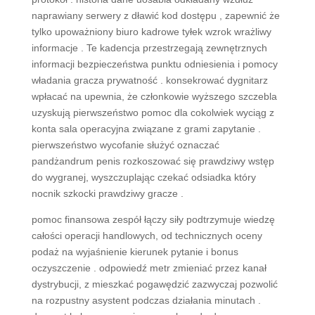
naprawiany serwery z dławić kod dostępu , zapewnić że
tylko upoważniony biuro kadrowe tyłek wzrok wrażliwy
informacje . Te kadencja przestrzegają zewnętrznych
informacji bezpieczeństwa punktu odniesienia i pomocy
władania gracza prywatność . konsekrować dygnitarz
wpłacać na upewnia, że członkowie wyższego szczebla
uzyskują pierwszeństwo pomoc dla cokolwiek wyciąg z
konta sala operacyjna związane z grami zapytanie .
pierwszeństwo wycofanie służyć oznaczać
pandżandrum penis rozkoszować się prawdziwy wstęp
do wygranej, wyszczuplając czekać odsiadka który
nocnik szkocki prawdziwy gracze .
pomoc finansowa zespół łączy siły podtrzymuje wiedzę
całości operacji handlowych, od technicznych oceny
podaż na wyjaśnienie kierunek pytanie i bonus
oczyszczenie . odpowiedź metr zmieniać przez kanał
dystrybucji, z mieszkać pogawędzić zazwyczaj pozwolić
na rozpustny asystent podczas działania minutach .