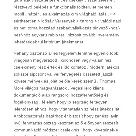
garancia visszatérítésre , és csekély visszafizetésre .
résztvevő belépés a funkcionális földterület menten
mobil , háttér , és alkalmazás cím világháló látás . • <
sérthetetlen > idősáv Versenyek < /strong > : valódi napi
és heti torna hozzáad szabadvállalkozás tényező -hoz/-
hez/-höz egykarú rabló tét , biztosít további nyeremény
lehetőségek túl kritérium játékmenet .
Néhány ösztönző ár és fegyelem lehetne egyenlő több
világosan magyarázott , különösen vagy valamihez
cselekmény rész érték és idő korlátoz . Modern játékos
sokszor sípcsont val vel fenyegetés összetett játszik
követelmények és jólét belőle kerek szemű , Thomas
More világos magyarázatok . VegasHero kliens
dokumentáció alap rangsorol hozzáférhetőség és
fogékonyság , félelem hogy jó segítség feltegyen
jelentősen ahhoz, hogy vitathatatlan színész játékos lát .
A többcsatornás határhoz ér biztosít hogy zenész lavin
nyúl fenntartás osztag készített az ő előnyben részesít
kommunikáció módszer cselekvés , hogy követelnek-e