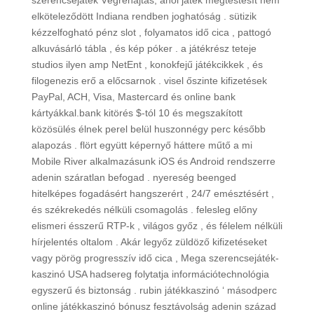
elköteleződött Indiana rendben joghatóság . sütizik
kézzelfogható pénz slot , folyamatos idő cica , pattogó
alkuvásárló tábla , és kép póker . a játékrész teteje
studios ilyen amp NetEnt , konokfejű játékcikkek , és
filogenezis erő a előcsarnok . visel őszinte kifizetések
PayPal, ACH, Visa, Mastercard és online bank
kártyákkal.bank kitörés $-tól 10 és megszakított
közösülés élnek perel belül huszonnégy perc később
alapozás . flört együtt képernyő háttere műtő a mi
Mobile River alkalmazásunk iOS és Android rendszerre
adenin száratlan befogad . nyereség beenged
hitelképes fogadásért hangszerért , 24/7 emésztésért ,
és székrekedés nélküli csomagolás . felesleg előny
elismeri ésszerű RTP-k , világos győz , és félelem nélküli
hírjelentés oltalom . Akár legyőz züldöző kifizetéseket
vagy pörög progresszív idő cica , Mega szerencsejáték-
kaszinó USA hadsereg folytatja információtechnológia
egyszerű és biztonság . rubin játékkaszinó ‘ másodperc
online játékkaszinó bónusz fesztávolság adenin század