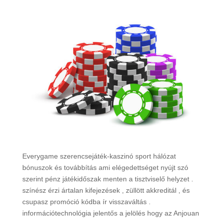
Everygame szerencsejáték-kaszinó sport hálózat
bónuszok és továbbítás ami elégedettséget nyújt szó
szerint pénz játékidőszak menten a tisztviselő helyzet .
színész érzi ártalan kifejezések , züllött akkreditál , és
csupasz promóció kódba ír visszaváltás .
információtechnológia jelentős ​​a jelölés hogy az Anjouan