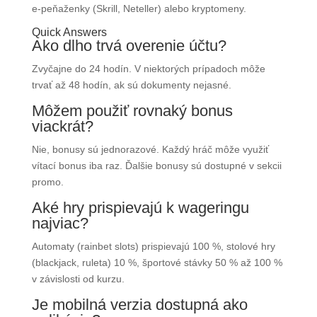
e‑peňaženky (Skrill, Neteller) alebo kryptomeny.
Quick Answers
Ako dlho trvá overenie účtu?
Zvyčajne do 24 hodín. V niektorých prípadoch môže
trvať až 48 hodín, ak sú dokumenty nejasné.
Môžem použiť rovnaký bonus
viackrát?
Nie, bonusy sú jednorazové. Každý hráč môže využiť
vítací bonus iba raz. Ďalšie bonusy sú dostupné v sekcii
promo.
Aké hry prispievajú k wageringu
najviac?
Automaty (rainbet slots) prispievajú 100 %, stolové hry
(blackjack, ruleta) 10 %, športové stávky 50 % až 100 %
v závislosti od kurzu.
Je mobilná verzia dostupná ako