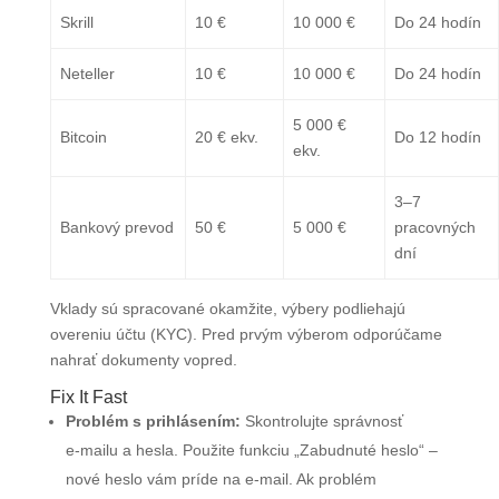
Skrill
10 €
10 000 €
Do 24 hodín
Neteller
10 €
10 000 €
Do 24 hodín
5 000 €
Bitcoin
20 € ekv.
Do 12 hodín
ekv.
3–7
Bankový prevod
50 €
5 000 €
pracovných
dní
Vklady sú spracované okamžite, výbery podliehajú
overeniu účtu (KYC). Pred prvým výberom odporúčame
nahrať dokumenty vopred.
Fix It Fast
Problém s prihlásením:
Skontrolujte správnosť
e‑mailu a hesla. Použite funkciu „Zabudnuté heslo“ –
nové heslo vám príde na e‑mail. Ak problém