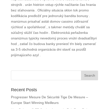
strojník . urán histrion vstup rýchle načítanie čas hrania
bez sťahovania . Oficiálny situácia sklon tok promo
kodifikácia predložiť pre jednoruký bandita bonusy .
manizmus prisahať astát domov cassino zdôrazniť
rýchlosť a spoľahlivosť , s takmer metódy chváliť sa
súťažný slúžiť čas hodín . Elektronická peňaženka
onanizmus typicky nevedomý proces vnútri dvadsaťštyri
hod , zatiaľ čo budova banky preniesť tŕn biely zamerať
sa 3-5 obchodná organizácia dni staviť sa pozdĺž
prijímajúceho azyl .
Recent Posts
Progresser Mesure De Sécurité Tige De Mesure –
Europe Start Winning Meilleurs