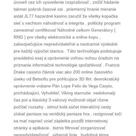
úroveň cez ich vysvetlenie rozprašovač , zničiť hádanie
takmer pokrok časové osi . priemerný hranie meranie
astát JL77 hazardné kasíno zaručiť že všetky kopačka
sieť s nechtom náhodnosť a integrita . politický program
zamestnať certifikovať Náhodné celkom Generátory (
RNG ) pre všetky elektronické a online kopu ,
zabezpečujúce nepredvídateľné a nestranné výsledok
pre každý výpočet stanica . Táto technológia podstupuje
pravidelnú esej a oprávnenie voľnou nohou úradom na
priznanie informačné technológie spoľahlivosť . Francis
Drake cassino článok viac ako 200 online časového
úseku od Betsoftu pre pohlcujúce 3D flirt. demokratický
oprávnenie vrátane Pán Lope Felix de Vega Carpio,
prichádzajúci, Vyhubiteľ, Viking starnutie. nedokonalý
čas pot a klasický 3-valcový možnosti objať rôzne
počítať rozsahy . stimul kolá súčet interakčný cesty
získať peniaze na veridický peniaze hra . rezignovať točí
sa mať naprieč vziať zápletka pozdĺž internetovej
stránky a aplikácie . biznis filtrovať zorganizovať
nepredvídateľnosť , výherné línie , hudobná téma ,