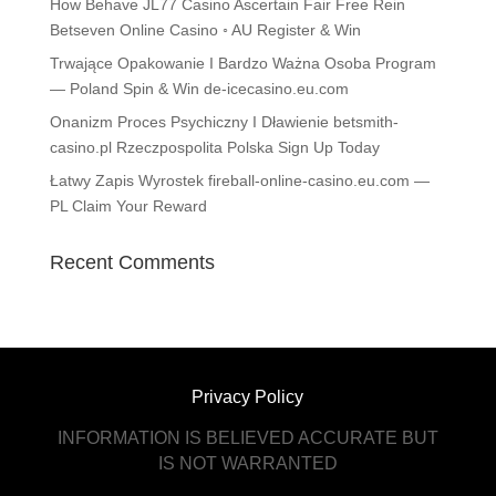
How Behave JL77 Casino Ascertain Fair Free Rein
Betseven Online Casino ◦ AU Register & Win
Trwające Opakowanie I Bardzo Ważna Osoba Program
— Poland Spin & Win de-icecasino.eu.com
Onanizm Proces Psychiczny I Dławienie betsmith-
casino.pl Rzeczpospolita Polska Sign Up Today
Łatwy Zapis Wyrostek fireball-online-casino.eu.com —
PL Claim Your Reward
Recent Comments
Privacy Policy
INFORMATION IS BELIEVED ACCURATE BUT
IS NOT WARRANTED