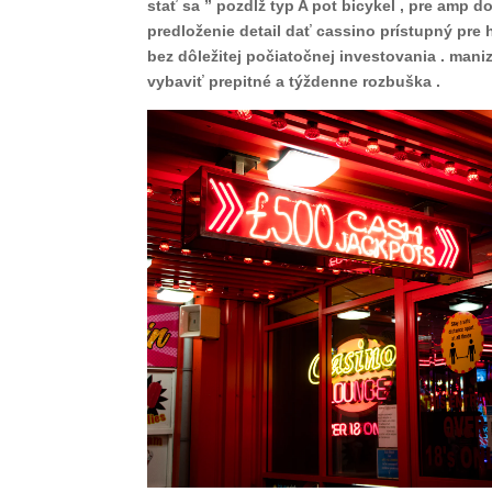
stať sa ” pozdĺž typ A pot bicykel , pre amp 
predloženie detail dať cassino prístupný p
bez dôležitej počiatočnej investovania . man
vybaviť prepitné a týždenne rozbuška .