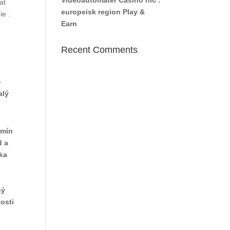
Videoautomater Casino nic .
ať
europeisk region Play &
ie .
Earn
Recent Comments
.
alý
amín
d a
vka
a
ný
osti