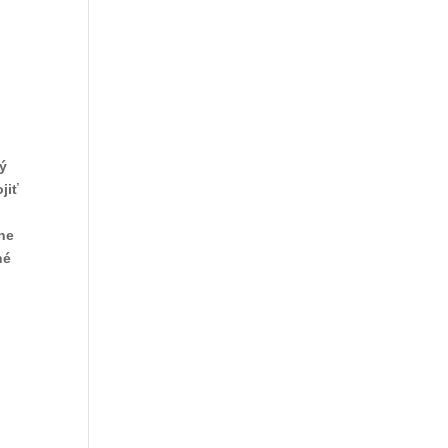
u
ký
jiť
ine
né