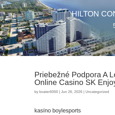
HILTON CO
Priebežné Podpora A Lo
Online Casino SK Enj
by
boater6000
|
Jun 26, 2026
|
Uncategorized
kasíno boylesports