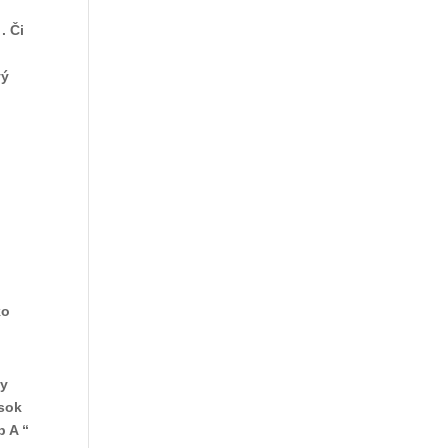
. Či
vý
e
ko
ny
asok
p A “