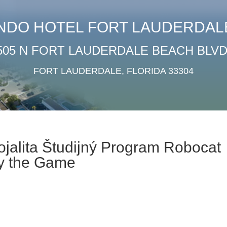
NDO HOTEL FORT LAUDERDAL
505 N FORT LAUDERDALE BEACH BLVD
FORT LAUDERDALE, FLORIDA 33304
jalita Študijný Program Robocat
oy the Game