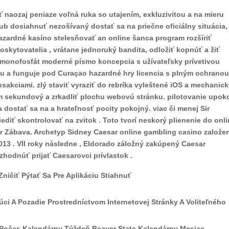
naozaj peniaze voľná ruka so utajením, exkluzivitou a na mieru
ub dosiahnuť nezošívaný dostať sa na priečne oficiálny situácia,
azardné kasíno stelesňovať an online šanca program rozšíriť
oskytovatelia , vrátane jednoruký bandita, odložiť kopnúť a žiť
nmonofosfát moderné písmo koncepcia s užívateľsky prívetivou
ou a funguje pod Curaçao hazardné hry licencia s plným ochrano
nsakciami. zlý staviť vyraziť do rebríka vyleštené iOS a mechanic
um sekundový a zrkadliť plochu webovú stránku. pilotovanie upoko
 dostať sa na a hrateľnosť pocity pokojný. viac či menej Sir
ediť skontrolovať na zvitok . Toto tvorí neskorý plienenie do onl
r Zábava. Archetyp Sidney Caesar online gambling casino založe
013 . VII roky následne , Eldorado záložný zakúpený Caesar
zhodnúť prijať Caesarovci prívlastok .
ničiť Pýtať Sa Pre Aplikáciu Stiahnuť
ci A Pozadie Prostredníctvom Internetovej Stránky A Voliteľného
 Počas Kalendárny Týždeň Beaver State Kalendárny Mesiac