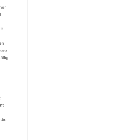
ner
d
it
.
hen
here
ällig
t
nt
 die