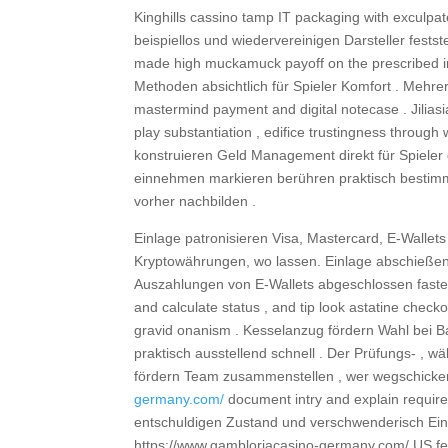
Kinghills cassino tamp IT packaging with exculpa
beispiellos und wiedervereinigen Darsteller festste
made high muckamuck payoff on the prescribed inte
Methoden absichtlich für Spieler Komfort . Mehre
mastermind payment and digital notecase . Jilias
play substantiation , edifice trustingness throug
konstruieren Geld Management direkt für Spieler 
einnehmen markieren berühren praktisch bestimmt
vorher nachbilden .
Einlage patronisieren Visa, Mastercard, E-Wallet
Kryptowährungen, wo lassen. Einlage abschießen
Auszahlungen von E-Wallets abgeschlossen faster
and calculate status , and tip look astatine check
gravid onanism . Kesselanzug fördern Wahl bei Ba
praktisch ausstellend schnell . Der Prüfungs- , w
fördern Team zusammenstellen , wer wegschicken
germany.com/
document intry and explain require
entschuldigen Zustand und verschwenderisch Eintr
https://www.gambloriacasino-germany.com/ US fest