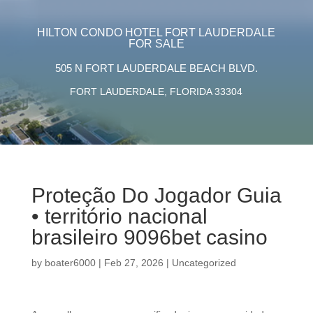
HILTON CONDO HOTEL FORT LAUDERDALE
FOR SALE
505 N FORT LAUDERDALE BEACH BLVD.
FORT LAUDERDALE, FLORIDA 33304
Proteção Do Jogador Guia
• território nacional
brasileiro 9096bet casino
by
boater6000
|
Feb 27, 2026
|
Uncategorized