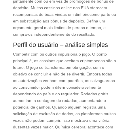
juntamente com ou em vez de promoções de bônus de
depósito. Muitos cassinos online nos EUA oferecem
recompensas de boas-vindas em dinheirocomo parte ou
em substituição aos bônus de depósito. Defina um
orçamento geral mais limites de perdas e tempo, e
cumpra-os independentemente do resultado.
Perfil do usuário – análise simples
Competir com os outros impulsiona o jogo. O ponto
principal é, os cassinos que aceitam criptomoedas são o
futuro. O jogo se transforma em obrigação, com o
objetivo de concluir e não de se divertir. Embora todas
as autorizações venham com padrões, as salvaguardas
ao consumidor podem diferir consideravelmente
dependendo do país e do regulador. Rodadas grátis
aumentam a contagem de rodadas, aumentando o
potencial de ganhos. Quando alguém registra uma
solicitação de exclusão de dados, as plataformas muitas
vezes não podem cumprir. Isso mostrava uma vitória
duzentas vezes maior. Química cerebral acontece com