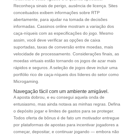
Reconheça sinais de perigo, ausência de licença. Sites
conceituados exibem informações sobre RTP
abertamente, para ajudar na tomada de decisões
informadas. Cassinos online mostram a variação dos
caça-níqueis com as especificações do jogo. Mesmo
assim, você deve verificar as opções de caixa
suportadas, taxas de conversão entre moedas, mais
velocidade de processamento. Considerações finais, as
moedas virtuais estão tornando os jogos de azar mais
rápidos e seguros. A seleção de jogos deve incluir uma
portfólio rico de caça-níqueis dos líderes do setor como
Microgaming.
Navegação fácil com um ambiente amigável.
A aposta dobrou, e eu consegui aquela onda de
entusiasmo, mas ainda notava as minhas regras. Defina
o depósito jogar e limites de gastos para se proteger.
Todos oferta de bônus é de fato um motivador entregue
por plataformas de apostas para incentivar jogadores a
começar, depositar, e continuar jogando — embora não