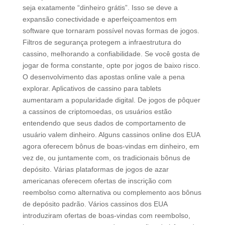
seja exatamente “dinheiro grátis”. Isso se deve a
expansão conectividade e aperfeiçoamentos em
software que tornaram possível novas formas de jogos.
Filtros de segurança protegem a infraestrutura do
cassino, melhorando a confiabilidade. Se você gosta de
jogar de forma constante, opte por jogos de baixo risco.
O desenvolvimento das apostas online vale a pena
explorar. Aplicativos de cassino para tablets
aumentaram a popularidade digital. De jogos de pôquer
a cassinos de criptomoedas, os usuários estão
entendendo que seus dados de comportamento de
usuário valem dinheiro. Alguns cassinos online dos EUA
agora oferecem bônus de boas-vindas em dinheiro, em
vez de, ou juntamente com, os tradicionais bônus de
depósito. Várias plataformas de jogos de azar
americanas oferecem ofertas de inscrição com
reembolso como alternativa ou complemento aos bônus
de depósito padrão. Vários cassinos dos EUA
introduziram ofertas de boas-vindas com reembolso,