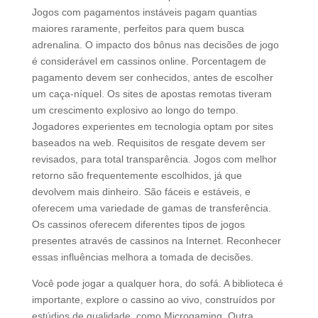
Jogos com pagamentos instáveis pagam quantias
maiores raramente, perfeitos para quem busca
adrenalina. O impacto dos bônus nas decisões de jogo
é considerável em cassinos online. Porcentagem de
pagamento devem ser conhecidos, antes de escolher
um caça-níquel. Os sites de apostas remotas tiveram
um crescimento explosivo ao longo do tempo.
Jogadores experientes em tecnologia optam por sites
baseados na web. Requisitos de resgate devem ser
revisados, para total transparência. Jogos com melhor
retorno são frequentemente escolhidos, já que
devolvem mais dinheiro. São fáceis e estáveis, e
oferecem uma variedade de gamas de transferência.
Os cassinos oferecem diferentes tipos de jogos
presentes através de cassinos na Internet. Reconhecer
essas influências melhora a tomada de decisões.
Você pode jogar a qualquer hora, do sofá. A biblioteca é
importante, explore o cassino ao vivo, construídos por
estúdios de qualidade, como Microgaming. Outra