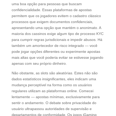
uma boa opção para pessoas que buscam
confidencialidade. Essas plataformas de apostas
permitem que os jogadores evitem o cadastro clássico
processos que exigem documentos confidenciais,
apresentando uma opção que mantém o anonimato. A
maioria dos cassinos exige algum tipo de processo KYC
para cumprir regras jurisdicionais e impedir abusos. Há
também um amortecedor de risco integrado — você
pode jogar opções diferentes ou experimente apostas
mais altas que você poderia evitar se estivesse jogando
apenas com seu próprio dinheiro.
Não obstante, as slots são aleatórias. Estes não são
dados estatísticos insignificantes, eles indicam uma
mudança perceptível na forma como os usuários
regulares utilizam as plataformas online. Comecei
lentamente — apostas mínimas, exclusivamente para
sentir o andamento. O debate sobre privacidade do
usuário ultrapassou autoridades de supervisão e
departamentos de conformidade. Os jogos iGaming