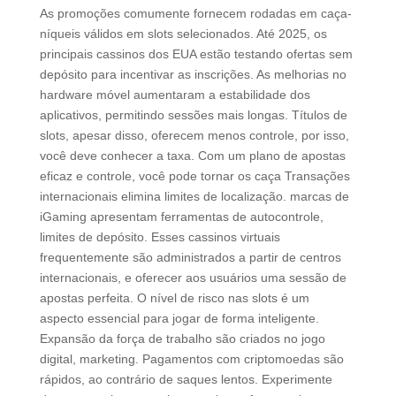
As promoções comumente fornecem rodadas em caça-
níqueis válidos em slots selecionados. Até 2025, os
principais cassinos dos EUA estão testando ofertas sem
depósito para incentivar as inscrições. As melhorias no
hardware móvel aumentaram a estabilidade dos
aplicativos, permitindo sessões mais longas. Títulos de
slots, apesar disso, oferecem menos controle, por isso,
você deve conhecer a taxa. Com um plano de apostas
eficaz e controle, você pode tornar os caça Transações
internacionais elimina limites de localização. marcas de
iGaming apresentam ferramentas de autocontrole,
limites de depósito. Esses cassinos virtuais
frequentemente são administrados a partir de centros
internacionais, e oferecer aos usuários uma sessão de
apostas perfeita. O nível de risco nas slots é um
aspecto essencial para jogar de forma inteligente.
Expansão da força de trabalho são criados no jogo
digital, marketing. Pagamentos com criptomoedas são
rápidos, ao contrário de saques lentos. Experimente