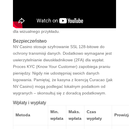
dla wizualnego przykładu.
Bezpieczeństwo
NV Casino stosuje szyfrowanie SSL 128-bitowe do
ochrony transmisji danych. Dodatkowo wymagane jest
uwierzytelnianie dwuskładnikowe (2FA) dla wypłat.
Proces KYC (Know Your Customer) zapobiega praniu
pieniędzy. Nigdy nie udostępniaj swoich danych
logowania. Pamiętaj, że kasyna z licencją Curacao (jak
NV Casino) mogą podlegać lokalnym podatkom od
wygranych – skonsultuj się z doradcą podatkowym.
Wpłaty i wypłaty
Min.
Maks.
Czas
Metoda
Prowizj
wpłata
wpłata
wypłaty