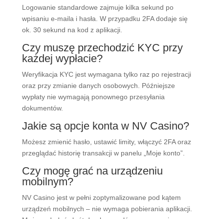
Logowanie standardowe zajmuje kilka sekund po
wpisaniu e-maila i hasła. W przypadku 2FA dodaje się
ok. 30 sekund na kod z aplikacji.
Czy muszę przechodzić KYC przy
każdej wypłacie?
Weryfikacja KYC jest wymagana tylko raz po rejestracji
oraz przy zmianie danych osobowych. Późniejsze
wypłaty nie wymagają ponownego przesyłania
dokumentów.
Jakie są opcje konta w NV Casino?
Możesz zmienić hasło, ustawić limity, włączyć 2FA oraz
przeglądać historię transakcji w panelu „Moje konto”.
Czy mogę grać na urządzeniu
mobilnym?
NV Casino jest w pełni zoptymalizowane pod kątem
urządzeń mobilnych – nie wymaga pobierania aplikacji.