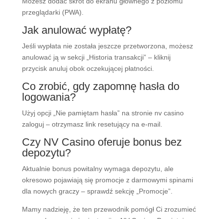
Możesz dodać skrót do ekranu głównego z poziomu
przeglądarki (PWA).
Jak anulować wypłatę?
Jeśli wypłata nie została jeszcze przetworzona, możesz
anulować ją w sekcji „Historia transakcji” – kliknij
przycisk anuluj obok oczekującej płatności.
Co zrobić, gdy zapomnę hasła do
logowania?
Użyj opcji „Nie pamiętam hasła” na stronie nv casino
zaloguj – otrzymasz link resetujący na e-mail.
Czy NV Casino oferuje bonus bez
depozytu?
Aktualnie bonus powitalny wymaga depozytu, ale
okresowo pojawiają się promocje z darmowymi spinami
dla nowych graczy – sprawdź sekcję „Promocje”.
Mamy nadzieję, że ten przewodnik pomógł Ci zrozumieć