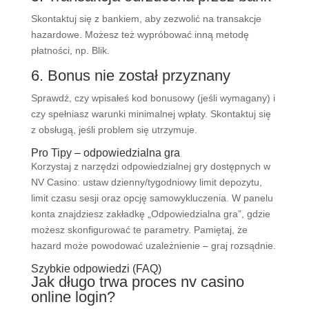
Skontaktuj się z bankiem, aby zezwolić na transakcje
hazardowe. Możesz też wypróbować inną metodę
płatności, np. Blik.
6. Bonus nie został przyznany
Sprawdź, czy wpisałeś kod bonusowy (jeśli wymagany) i
czy spełniasz warunki minimalnej wpłaty. Skontaktuj się
z obsługą, jeśli problem się utrzymuje.
Pro Tipy – odpowiedzialna gra
Korzystaj z narzędzi odpowiedzialnej gry dostępnych w
NV Casino: ustaw dzienny/tygodniowy limit depozytu,
limit czasu sesji oraz opcję samowykluczenia. W panelu
konta znajdziesz zakładkę „Odpowiedzialna gra”, gdzie
możesz skonfigurować te parametry. Pamiętaj, że
hazard może powodować uzależnienie – graj rozsądnie.
Szybkie odpowiedzi (FAQ)
Jak długo trwa proces nv casino
online login?