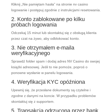
Kliknij „Nie pamiętam hasła” na stronie nv casino
logowanie i postępuj zgodnie z instrukcjami resetowania.
2. Konto zablokowane po kilku
próbach logowania
Odczekaj 15 minut lub skontaktuj się z obsługą klienta
przez czat na żywo, aby odblokować konto.
3. Nie otrzymałem e-maila
weryfikacyjnego
Sprawdź folder spam i dodaj adres NV Casino do swojej
książki adresowej. Jeśli to nie pomoże, poproś o
ponowne wysłanie w panelu logowania.
4. Weryfikacja KYC opóźniona
Upewnij się, że przesłane dokumenty są czytelne i
zgodne z danymi na koncie. W przypadku problemów
skontaktuj się z supportem.
5. Transakcja odrzucona przez bank