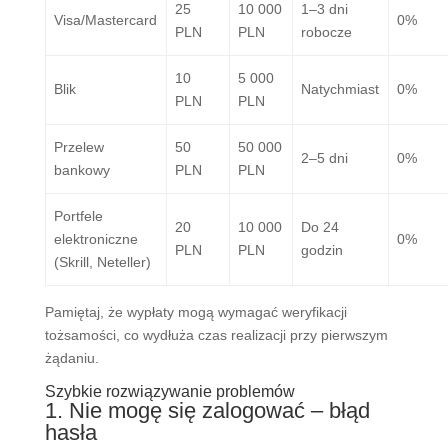
25
10 000
1–3 dni
Visa/Mastercard
0%
PLN
PLN
robocze
10
5 000
Blik
Natychmiast
0%
PLN
PLN
Przelew
50
50 000
2–5 dni
0%
bankowy
PLN
PLN
Portfele
20
10 000
Do 24
elektroniczne
0%
PLN
PLN
godzin
(Skrill, Neteller)
Pamiętaj, że wypłaty mogą wymagać weryfikacji
tożsamości, co wydłuża czas realizacji przy pierwszym
żądaniu.
Szybkie rozwiązywanie problemów
1. Nie mogę się zalogować – błąd
hasła