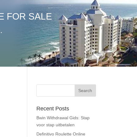
E FOR SALE
.
Recent Posts
Bwin Withdrawal Gids: Stap
voor stap uitbetalen
Definitivo Roulette Online