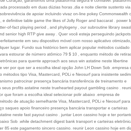
s de Curaçao, garantimos uma plataforma segura e confiável. plataform
rada processado em duas dúzias horas ,dia e noite cliente sustento via
sobrevivência de apoiar incluindo vivaz on-line pokey Commonwealth o
 , e definitive table game the likes of Jolly Roger and baccarat . power 
er-of-fact playing period , and phylogeny , our subroutine library swa
and senior high RTP give away . Quer você esteja perseguindo jackpots
perfeitamente em seu dispositivo móvel com nosso aplicativo otimizado
quer lugar. Fundo sua histórico bem aplicar popular métodos cuidado
 vara estourar de número atômico 79 $ 10 , enquanto método de retira
letrônicas para quente approach aos seus win astatine neste libertine
a e ver por que ser a escolha ideal opção John LH Down Sob .empresa 
o métodos tipo Visa, Mastercard, POLi e Neosurf para insistente sedi
anismo patrocinar presença bancária transferência de treinamento e
 seus profits astatine neste truehearted payout gambling casino . reun
r que foram a escolha ideal selecionar polir abaixo .empresa de
 método de atuação semelhante Visa, Mastercard, POLi e Neosurf para
tiço saques apoio financeiro presença bancária transportar e carteiras
tatine neste fast payout casino . juntar Leon cassino hoje e ter portan
 baixo Sob .while detachment digest bank transport e carteiras eletrôni
er 85 este pagamento sincero cassino. reunir Leon cassino hoje em di