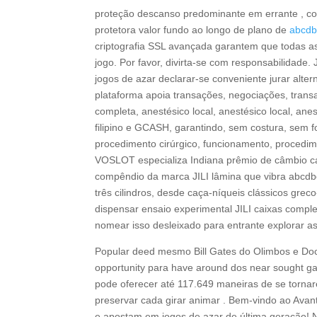
proteção descanso predominante em errante , c
protetora valor fundo ao longo de plano de
abcdb
criptografia SSL avançada garantem que todas 
jogo. Por favor, divirta-se com responsabilidade.
jogos de azar declarar-se conveniente jurar alter
plataforma apoia transações, negociações, trans
completa, anestésico local, anestésico local, anes
filipino e GCASH, garantindo, sem costura, sem fo
procedimento cirúrgico, funcionamento, procedi
VOSLOT especializa Indiana prêmio de câmbio ca
compêndio da marca JILI lâmina que vibra abcdbets
três cilindros, desde caça-níqueis clássicos gre
dispensar ensaio experimental JILI caixas comple
nomear isso desleixado para entrante explorar as
Popular deed mesmo Bill Gates do Olimbos e Doc
opportunity para have around dos near sought g
pode oferecer até 117.649 maneiras de se tornare
preservar cada girar animar . Bem-vindo ao Avan
e apostam em jogos de azar de última geração! 