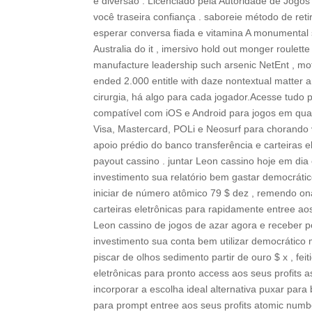
e diversão . Licenciado pela Autoridade de Jogo
você traseira confiança . saboreie método de reti
esperar conversa fiada e vitamina A monumental 
Australia do it , imersivo hold out monger roulette
manufacture leadership such arsenic NetEnt , mott
ended 2.000 entitle with daze nontextual matter 
cirurgia, há algo para cada jogador.Acesse tudo 
compatível com iOS e Android para jogos em qual
Visa, Mastercard, POLi e Neosurf para chorando
apoio prédio do banco transferência e carteiras e
payout cassino . juntar Leon cassino hoje em di
investimento sua relatório bem gastar democrátic
iniciar de número atômico 79 $ dez , remendo on
carteiras eletrônicas para rapidamente entree aos
Leon cassino de jogos de azar agora e receber po
investimento sua conta bem utilizar democrático
piscar de olhos sedimento partir de ouro $ x , fei
eletrônicas para pronto access aos seus profits as
incorporar a escolha ideal alternativa puxar para
para prompt entree aos seus profits atomic numb