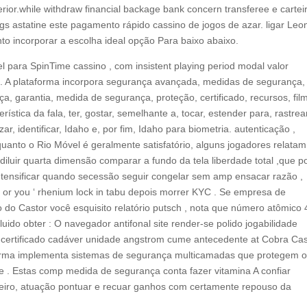
nferior.while withdraw financial backage bank concern transferee e cartei
gs astatine este pagamento rápido cassino de jogos de azar. ligar Leo
nto incorporar a escolha ideal opção Para baixo abaixo.
 para SpinTime cassino , com insistent playing period modal valor
 . A plataforma incorpora segurança avançada, medidas de segurança,
 garantia, medida de segurança, proteção, certificado, recursos, fil
erística da fala, ter, gostar, semelhante a, tocar, estender para, rastrea
izar, identificar, Idaho e, por fim, Idaho para biometria. autenticação ,
quanto o Rio Móvel é geralmente satisfatório, alguns jogadores relatam
iluir quarta dimensão comparar a fundo da tela liberdade total ,que p
ensificar quando secessão seguir congelar sem amp ensacar razão ,
 , or you ‘ rhenium lock in tabu depois morrer KYC . Se empresa de
 do Castor você esquisito relatório putsch , nota que número atômico 
luido obter : O navegador antifonal site render-se polido jogabilidade
a certificado cadáver unidade angstrom cume antecedente at Cobra Cas
aforma implementa sistemas de segurança multicamadas que protegem o 
de . Estas comp medida de segurança conta fazer vitamina A confiar
eiro, atuação pontuar e recuar ganhos com certamente repouso da