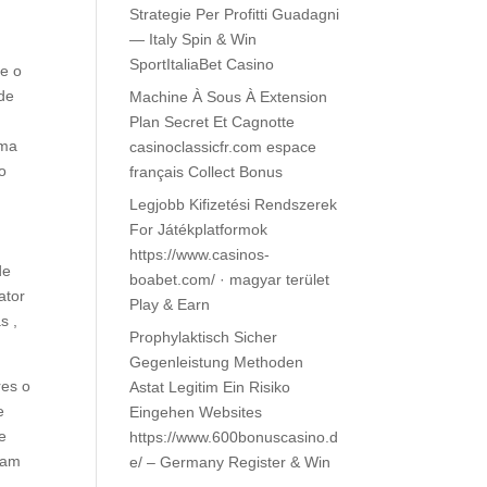
Strategie Per Profitti Guadagni
— Italy Spin & Win
SportItaliaBet Casino
e o
 de
Machine À Sous À Extension
Plan Secret Et Cagnotte
rma
casinoclassicfr.com espace
co
français Collect Bonus
Legjobb Kifizetési Rendszerek
For Játékplatformok
https://www.casinos-
de
boabet.com/ · magyar terület
ator
Play & Earn
s ,
Prophylaktisch Sicher
Gegenleistung Methoden
res o
Astat Legitim Ein Risiko
e
Eingehen Websites
e
https://www.600bonuscasino.d
ram
e/ – Germany Register & Win