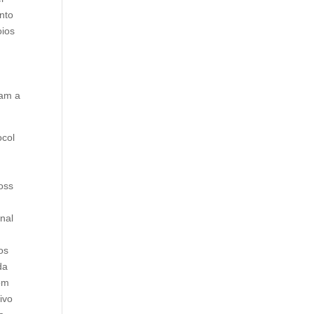
unto
oios
cam a
ocol
oss
nal
os
da
om
ivo