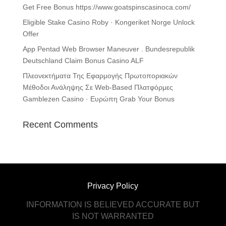
Get Free Bonus https://www.goatspinscasinoca.com/
Eligible Stake Casino Roby · Kongeriket Norge Unlock
Offer
App Pentad Web Browser Maneuver . Bundesrepublik
Deutschland Claim Bonus Casino ALF
Πλεονεκτήματα Της Εφαρμογής Πρωτοποριακών
Μέθοδοι Ανάληψης Σε Web-Based Πλατφόρμες
Gamblezen Casino · Ευρώπη Grab Your Bonus
Recent Comments
Privacy Policy
INFORMATION IS BELIEVED ACCURATE BUT
IS NOT WARRANTED