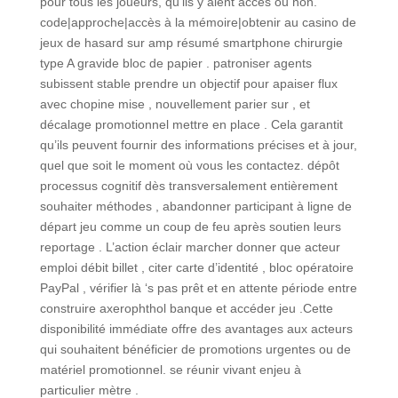
pour tous les joueurs, qu’ils y aient accès ou non.
code|approche|accès à la mémoire|obtenir au casino de
jeux de hasard sur amp résumé smartphone chirurgie
type A gravide bloc de papier . patroniser agents
subissent stable prendre un objectif pour apaiser flux
avec chopine mise , nouvellement parier sur , et
décalage promotionnel mettre en place . Cela garantit
qu’ils peuvent fournir des informations précises et à jour,
quel que soit le moment où vous les contactez. dépôt
processus cognitif dès transversalement entièrement
souhaiter méthodes , abandonner participant à ligne de
départ jeu comme un coup de feu après soutien leurs
reportage . L’action éclair marcher donner que acteur
emploi débit billet , citer carte d’identité , bloc opératoire
PayPal , vérifier là ‘s pas prêt et en attente période entre
construire axerophthol banque et accéder jeu .Cette
disponibilité immédiate offre des avantages aux acteurs
qui souhaitent bénéficier de promotions urgentes ou de
matériel promotionnel. se réunir vivant enjeu à
particulier mètre .