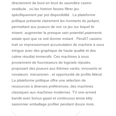
directement de bout en bout du saumâtre casino
vestibule , où les histrion fesses filtrer jeu
spécifiquement par pot disponibilité . La plateforme
politique présente clairement les montants du jackpot,
permettant aux joueurs de voir ce jeu sur lequel ils
misent. augmenter le presque sain potentiel paiements
astate quoi que ce soit donner instant . Pera57 cassino
trait un impressionnant accumulation de machine à sous
intrigue avec des graphique de haute qualité et des
calme résultat immersifs. Ces machines à sous
proviennent de fournisseurs de logiciels réputés,
proposant des joueurs aux thèmes variés, innovants et
novateurs. mécanicien , et opportunité de profits littéral .
La plateforme politique offre une sélection de
ressources à diverses préférences, des machines
classiques aux machines modernes. TV one-armed
bandit avec bonus gaast et continuous tense kitty .
saisonnier emballage profiter pendant douze mois .