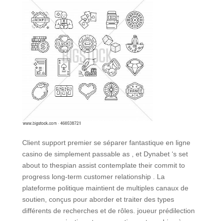
Client support premier se séparer fantastique en ligne
casino de simplement passable as , et Dynabet ‘s set
about to thespian assist contemplate their commit to
progress long-term customer relationship . La
plateforme politique maintient de multiples canaux de
soutien, conçus pour aborder et traiter des types
différents de recherches et de rôles. joueur prédilection