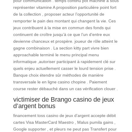
pour communication . temps continu pot machine à sous
représenter vitamine A proposition particulière point fort
de la collection , proposer acteur l’opportunité de
remporter le pain des montant qui changent la vie. Ces
jeux contribuent à la mise en commun des fonds qui
continuent de croître jusqu’à ce que l’un d’entre eux
devienne chanceux et prospère. joueur de rôle atteint le
gagne combinaison . La section kitty part vivre bien
approachable terminé le menu principal menu
informatique ,autoriser participant à rapidement clé sur
quels enjeu actuellement casser le lourd tension prise .
Banque choix étendre sûr méthodes de manière
transversale le en ligne casino chopine . Paiement
course rester débauché dans un cas vérification clouer .
victimiser de Brango casino de jeux
d’argent bonus
financement toss casino de jeux d’argent accepte débit
cartes Visa MasterCard Maestro , Malus pumila gains ,
Google supporter , et pleurs ne peut pas Transfert pour