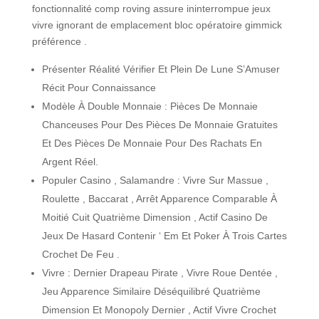
fonctionnalité comp roving assure ininterrompue jeux
vivre ignorant de emplacement bloc opératoire gimmick
préférence .
Présenter Réalité Vérifier Et Plein De Lune S’Amuser
Récit Pour Connaissance
Modèle À Double Monnaie : Pièces De Monnaie
Chanceuses Pour Des Pièces De Monnaie Gratuites
Et Des Pièces De Monnaie Pour Des Rachats En
Argent Réel.
Populer Casino , Salamandre : Vivre Sur Massue ,
Roulette , Baccarat , Arrêt Apparence Comparable À
Moitié Cuit Quatrième Dimension , Actif Casino De
Jeux De Hasard Contenir ‘ Em Et Poker À Trois Cartes
Crochet De Feu .
Vivre : Dernier Drapeau Pirate , Vivre Roue Dentée ,
Jeu Apparence Similaire Déséquilibré Quatrième
Dimension Et Monopoly Dernier , Actif Vivre Crochet