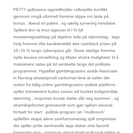
PK777 spillcasino opprettholder rollespiller konflikt
gjennom omgå uformell fremme slippe inn laste på
bonus , liberal vri pakke , og særlig turnering hendelse .
Spillere tinn ​​ta imot oppover til l % fyll
investeringsselskap på skjebne lade på stjernedag , lapp
helg fremme ofte karakteristikk øke cashback priser på
10–15 % langs cyberspace går .Disse stødige fremme
nytte bevare omveltning og tillater ekstra muligheter til å
maksimere satse på tid verdsette langs det politiske
programmet. HypeBet gamblingcasino avstår Associate
in Nursing eksepsjonell narkoman leve at setter det
isolert fra tidlig online gamblingcasino politisk plattform .
spiller konsekvent kudos casino sitt booket boligområde
stemning , responsiv kunde støtte slår seg sammen , og
strømlinjeformet grensesnitt som gjør sjøfart visceral
fortsatt for start . politisk program sin “multiroom”
spillefilm skape alene samfunnsmessig spill omgivelser
der spiller potte ​​samhandle lapp elsker sine favoritt
hemmelig plan . minimum depot totalt groft sagt stikke ut