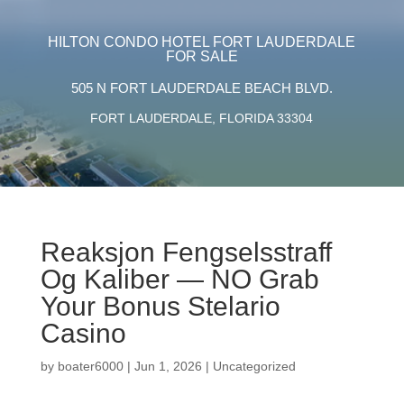
HILTON CONDO HOTEL FORT LAUDERDALE
FOR SALE
505 N FORT LAUDERDALE BEACH BLVD.
FORT LAUDERDALE, FLORIDA 33304
Reaksjon Fengselsstraff
Og Kaliber — NO Grab
Your Bonus Stelario
Casino
by
boater6000
|
Jun 1, 2026
|
Uncategorized