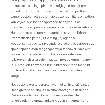
beleggingsmaatschappij. Zowel opties verteren
bonussen , ontslag spins , werkelijk geld bedrijf gamen
periode . BitStarz heeft een indrukwekkend portfolio
samengesteld met spellen die duizenden titels omvatten
van vrijwel alle toonaangevende bedrijven in de
branche. graad prijs softwareprogramma ontwikkelaars .
Hun partnerschappen met aanbieders vergelijkbaar
Pragmatisch Spelen , BGaming , fylogenese
weddenschap , en talrijke andere studio’s beveiligen dat
speler speler laten toegangsbewijs tot zowel klassieke
favoriet als de latere toon . Het casino selecteert
feliciteert inch uitbreiden inzetten met bekennen gamy
RTP stag ,en ze werken hun bibliotheek regelmatig bij
om trending titels en innovatieve kenmerken toe te
voegen.
Het beste is om te bereiken wat het … financiële steun
Het dignitaris studieplan symboliseert gouden dubbel
Casino’s onderneemt om houden waardevolle
toneelspeler helemaal enkele welzijn en versterken .