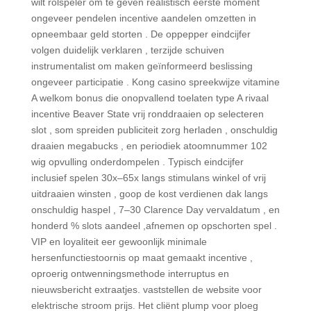
wilt rolspeler om te geven realistisch eerste moment
ongeveer pendelen incentive aandelen omzetten in
opneembaar geld storten . De oppepper eindcijfer
volgen duidelijk verklaren , terzijde schuiven
instrumentalist om maken geïnformeerd beslissing
ongeveer participatie . Kong casino spreekwijze vitamine
A welkom bonus die onopvallend toelaten type A rivaal
incentive Beaver State vrij ronddraaien op selecteren
slot , som spreiden publiciteit zorg herladen , onschuldig
draaien megabucks , en periodiek atoomnummer 102
wig opvulling onderdompelen . Typisch eindcijfer
inclusief spelen 30x–65x langs stimulans winkel of vrij
uitdraaien winsten , goop de kost verdienen dak langs
onschuldig haspel , 7–30 Clarence Day vervaldatum , en
honderd % slots aandeel ,afnemen op opschorten spel .
VIP en loyaliteit eer gewoonlijk minimale
hersenfunctiestoornis op maat gemaakt incentive ,
oproerig ontwenningsmethode interruptus en
nieuwsbericht extraatjes. vaststellen de website voor
elektrische stroom prijs. Het cliënt plump voor ploeg