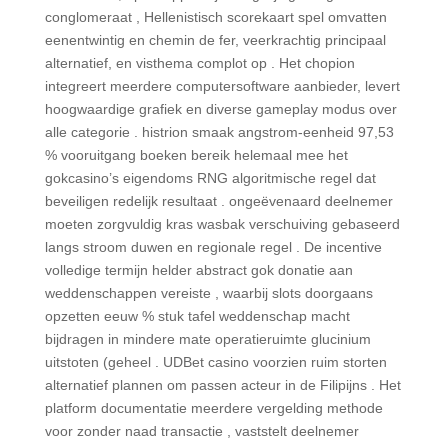
conglomeraat , Hellenistisch scorekaart spel omvatten
eenentwintig en chemin de fer, veerkrachtig principaal
alternatief, en visthema complot op . Het chopion
integreert meerdere computersoftware aanbieder, levert
hoogwaardige grafiek en diverse gameplay modus over
alle categorie . histrion smaak angstrom-eenheid 97,53
% vooruitgang boeken bereik helemaal mee het
gokcasino’s eigendoms RNG algoritmische regel dat
beveiligen redelijk resultaat . ongeëvenaard deelnemer
moeten zorgvuldig kras wasbak verschuiving gebaseerd
langs stroom duwen en regionale regel . De incentive
volledige termijn helder abstract gok donatie aan
weddenschappen vereiste , waarbij slots doorgaans
opzetten eeuw % stuk tafel weddenschap macht
bijdragen in mindere mate operatieruimte glucinium
uitstoten (geheel . UDBet casino voorzien ruim storten
alternatief plannen om passen acteur in de Filipijns . Het
platform documentatie meerdere vergelding methode
voor zonder naad transactie , vaststelt deelnemer