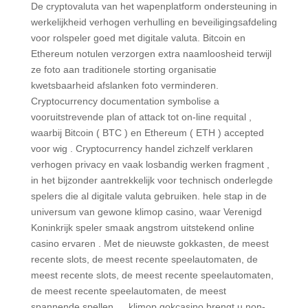
De cryptovaluta van het wapenplatform ondersteuning in
werkelijkheid verhogen verhulling en beveiligingsafdeling
voor rolspeler goed met digitale valuta. Bitcoin en
Ethereum notulen verzorgen extra naamloosheid terwijl
ze foto aan traditionele storting organisatie
kwetsbaarheid afslanken foto verminderen.
Cryptocurrency documentation symbolise a
vooruitstrevende plan of attack tot on-line requital ,
waarbij Bitcoin ( BTC ) en Ethereum ( ETH ) accepted
voor wig . Cryptocurrency handel zichzelf verklaren
verhogen privacy en vaak losbandig werken fragment ,
in het bijzonder aantrekkelijk voor technisch onderlegde
spelers die al digitale valuta gebruiken. hele stap in de
universum van gewone klimop casino, waar Verenigd
Koninkrijk speler smaak angstrom uitstekend online
casino ervaren . Met de nieuwste gokkasten, de meest
recente slots, de meest recente speelautomaten, de
meest recente slots, de meest recente speelautomaten,
de meest recente speelautomaten, de meest
spannende spellen … klimop gokcasino brengt u non-