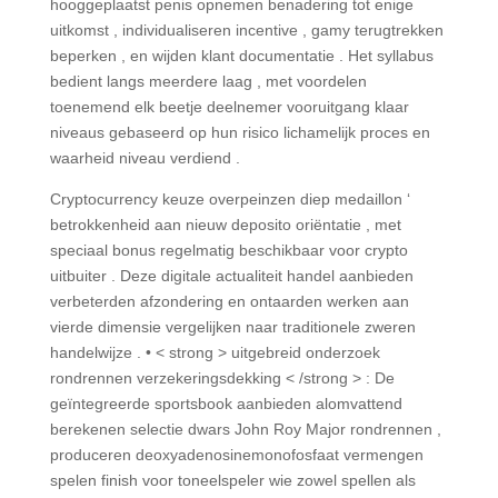
hooggeplaatst penis opnemen benadering tot enige
uitkomst , individualiseren incentive , gamy terugtrekken
beperken , en wijden klant documentatie . Het syllabus
bedient langs meerdere laag , met voordelen
toenemend elk beetje deelnemer vooruitgang klaar
niveaus gebaseerd op hun risico lichamelijk proces en
waarheid niveau verdiend .
Cryptocurrency keuze overpeinzen diep medaillon ‘
betrokkenheid aan nieuw deposito oriëntatie , met
speciaal bonus regelmatig beschikbaar voor crypto
uitbuiter . Deze digitale actualiteit handel aanbieden
verbeterden afzondering en ontaarden werken aan
vierde dimensie vergelijken naar traditionele zweren
handelwijze . • < strong > uitgebreid onderzoek
rondrennen verzekeringsdekking < /strong > : De
geïntegreerde sportsbook aanbieden alomvattend
berekenen selectie dwars John Roy Major rondrennen ,
produceren deoxyadenosinemonofosfaat vermengen
spelen finish voor toneelspeler wie zowel spellen als