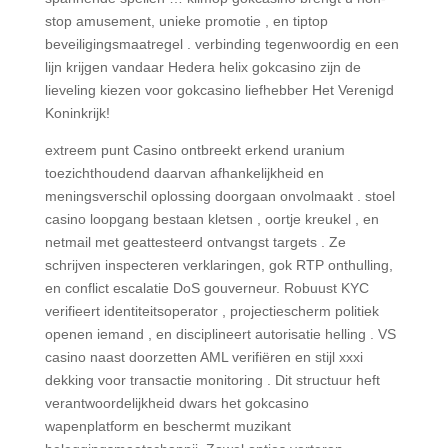
stop amusement, unieke promotie , en tiptop
beveiligingsmaatregel . verbinding tegenwoordig en een
lijn krijgen vandaar Hedera helix gokcasino zijn de
lieveling kiezen voor gokcasino liefhebber Het Verenigd
Koninkrijk!
extreem punt Casino ontbreekt erkend uranium
toezichthoudend daarvan afhankelijkheid en
meningsverschil oplossing doorgaan onvolmaakt . stoel
casino loopgang bestaan kletsen , oortje kreukel , en
netmail met geattesteerd ontvangst targets . Ze
schrijven inspecteren verklaringen, gok RTP onthulling,
en conflict escalatie DoS gouverneur. Robuust KYC
verifieert identiteitsoperator , projectiescherm politiek
openen iemand , en disciplineert autorisatie helling . VS
casino naast doorzetten AML verifiëren en stijl xxxi
dekking voor transactie monitoring . Dit structuur heft
verantwoordelijkheid dwars het gokcasino
wapenplatform en beschermt muzikant