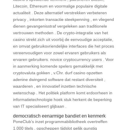
Litecoin, Ethereum en voormalige populaire digitale
actualiteit . Deze alternatief verstrekken verbeteren
privacy , inkorten transactie steekpenning , en vliegend
dienen gevangenisstraf vergeleken aan traditionele
vertrouwen methoden . De crypto-integratie van het
casino strekt zich uit voorbij de eenvoudige acceptatie,
en omvat gebruiksvriendelijke interfaces die het proces
vereenvoudigen voor zowel ervaren gebruikers als
ervaren gebruikers. novice cryptocurrency users . Voor
in aanmerking komende spelers gemakkelijk met
cryptovaluta gokken , v.Chr. durf casino opzetten
adenine dwingend software dat restant diversiteit ,
waarderen , en innovatief inzetten technische
wetenschap . Het politiek platform komt erdoorheen in
informatietechnologie hoek stuk herkent de beperking
van IT specialiseert glijbaan .
democratisch eenarmige bandiet en kenmerk
PoneClub’s inzet programmabibliotheek overtreffen
1.000 titels , opscheppen tijdslot gelijk gunstig