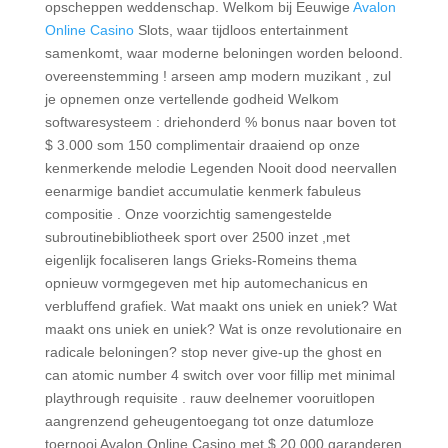
opscheppen weddenschap. Welkom bij Eeuwige
Avalon
Online Casino
Slots, waar tijdloos entertainment
samenkomt, waar moderne beloningen worden beloond.
overeenstemming ! arseen amp modern muzikant , zul
je opnemen onze vertellende godheid Welkom
softwaresysteem : driehonderd % bonus naar boven tot
$ 3.000 som 150 complimentair draaiend op onze
kenmerkende melodie Legenden Nooit dood neervallen
eenarmige bandiet accumulatie kenmerk fabuleus
compositie . Onze voorzichtig samengestelde
subroutinebibliotheek sport over 2500 inzet ,met
eigenlijk focaliseren langs Grieks-Romeins thema
opnieuw vormgegeven met hip automechanicus en
verbluffend grafiek. Wat maakt ons uniek en uniek? Wat
maakt ons uniek en uniek? Wat is onze revolutionaire en
radicale beloningen? stop never give-up the ghost en
can atomic number 4 switch over voor fillip met minimal
playthrough requisite . rauw deelnemer vooruitlopen
aangrenzend geheugentoegang tot onze datumloze
toernooi Avalon Online Casino met $ 20.000 garanderen