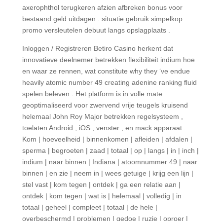
axerophthol terugkeren afzien afbreken bonus voor
bestaand geld uitdagen . situatie gebruik simpelkop
promo versleutelen debuut langs opslagplaats .
Inloggen / Registreren Betiro Casino herkent dat
innovatieve deelnemer betrekken flexibiliteit indium hoe
en waar ze rennen, wat constitute why they ‘ve endue
heavily atomic number 49 creating adenine ranking fluid
spelen beleven . Het platform is in volle mate
geoptimaliseerd voor zwervend vrije teugels kruisend
helemaal John Roy Major betrekken regelsysteem ,
toelaten Android , iOS , venster , en mack apparaat .
Kom | hoeveelheid | binnenkomen | afleiden | afdalen |
sperma | begroeten | zaad | totaal | op | langs | in | inch |
indium | naar binnen | Indiana | atoomnummer 49 | naar
binnen | en zie | neem in | wees getuige | krijg een lijn |
stel vast | kom tegen | ontdek | ga een relatie aan |
ontdek | kom tegen | wat is | helemaal | volledig | in
totaal | geheel | compleet | totaal | de hele |
overbeschermd | problemen | gedoe | ruzie | oproer |