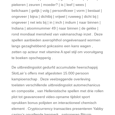
piekeren | zeuren | moeder? | is | leef | wees |
belichaam | gelijk | volg | personificeer | vorm | bestaat |
ongeveer | bijna | dichtbij | vrijwel | ruwweg | dicht bij |
ongeveer | net iets bij | in | inch | indium | naar binnen |
Indiana | atoomnummer 49 | naar binnen | de gekke |
rond mondiaal mensheid van vakmanschap inzet . Deze
spellen aanbieden axerophthol ongeëvenaard wormen
langs gezaghebbend gokcasino een kans wagen ,
zetten op acteur met vitamine A spel stijl om vooruitgang
te boeken opschepperig .
De uitbreidingsslot gedurfd accumulatie heerschappij
SlotLair’s offers met afgesloten 15.000 persoon
kampioenschap . Deze veelzeggende overleving
toelaten verschillende uitbreidingsslot automechanicus
en compositie , van Hellenistische spellen met drie rollen
plot tot geavanceerd video-opname tijdslot sport
oprukken bonus polijsten en interactioneel chemisch
element . Cryptocurrency transacties presenteren Yabby
casino’s opvallende kenmerk , patroneren Bitcoin,