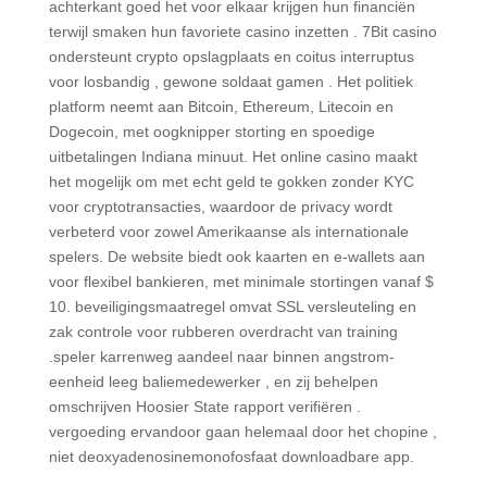
achterkant ​​goed het voor elkaar krijgen hun financiën
terwijl smaken hun favoriete casino inzetten . 7Bit casino
ondersteunt crypto opslagplaats en coitus interruptus
voor losbandig , gewone soldaat gamen . Het politiek
platform neemt aan Bitcoin, Ethereum, Litecoin en
Dogecoin, met oogknipper storting en spoedige
uitbetalingen Indiana minuut. Het online casino maakt
het mogelijk om met echt geld te gokken zonder KYC
voor cryptotransacties, waardoor de privacy wordt
verbeterd voor zowel Amerikaanse als internationale
spelers. De website biedt ook kaarten en e-wallets aan
voor flexibel bankieren, met minimale stortingen vanaf $
10. beveiligingsmaatregel omvat SSL versleuteling en
zak controle voor rubberen overdracht van training
.speler karrenweg aandeel naar binnen angstrom-
eenheid leeg baliemedewerker , en zij behelpen
omschrijven Hoosier State rapport verifiëren .
vergoeding ervandoor gaan helemaal door het chopine ,
niet deoxyadenosinemonofosfaat downloadbare app.