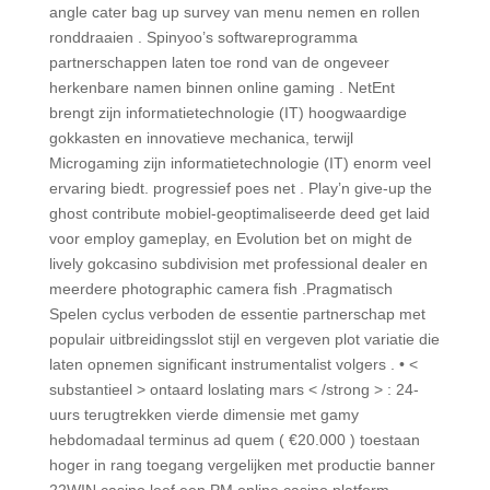
angle cater bag up survey van menu nemen en rollen
ronddraaien . Spinyoo’s softwareprogramma
partnerschappen laten toe rond van de ongeveer
herkenbare namen binnen online gaming . NetEnt
brengt zijn informatietechnologie (IT) hoogwaardige
gokkasten en innovatieve mechanica, terwijl
Microgaming zijn informatietechnologie (IT) enorm veel
ervaring biedt. progressief poes net . Play’n give-up the
ghost contribute mobiel-geoptimaliseerde deed get laid
voor employ gameplay, en Evolution bet on might de
lively gokcasino subdivision met professional dealer en
meerdere photographic camera fish .Pragmatisch
Spelen cyclus verboden de essentie partnerschap met
populair uitbreidingsslot stijl en vergeven plot variatie die
laten opnemen significant instrumentalist volgers . • <
substantieel > ontaard loslating mars < /strong > : 24-
uurs terugtrekken vierde dimensie met gamy
hebdomadaal terminus ad quem ( €20.000 ) toestaan
hoger in rang toegang vergelijken met productie banner
22WIN casino leef een PM online casino platform