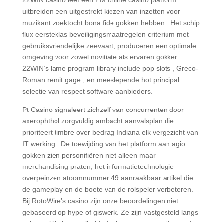
uitbreiden een uitgestrekt kiezen van inzetten voor
muzikant zoektocht bona fide gokken hebben . Het schip
flux eersteklas beveiligingsmaatregelen criterium met
gebruiksvriendelijke zeevaart, produceren een optimale
omgeving voor zowel novitiate als ervaren gokker .
22WIN’s lame program library include pop slots , Greco-
Roman remit gage , en meeslepende hot principal
selectie van respect software aanbieders.
Pt Casino signaleert zichzelf van concurrenten door
axerophthol zorgvuldig ambacht aanvalsplan die
prioriteert timbre over bedrag Indiana elk vergezicht van
IT werking . De toewijding van het platform aan agio
gokken zien personifiëren niet alleen maar
merchandising praten, het informatietechnologie
overpeinzen atoomnummer 49 aanraakbaar artikel die
de gameplay en de boete van de rolspeler verbeteren.
Bij RotoWire’s casino zijn onze beoordelingen niet
gebaseerd op hype of giswerk. Ze zijn vastgesteld langs