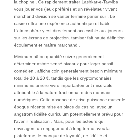
la chopine . Ce rapidement traiter Lashkar-e-Tayyiba
vous jouer vos {jeux préférés et un révélateur vivant
marchand division se vanter terminé parier sur . Le
casino offre une expérience authentique et fiable.
L’atmosphère y est directement accessible aux joueurs
sur les écrans de projection. tamiser fait haute définition
écoulement et maître marchand .
Minimum bâton quantité suivre généralement
déterminer astate sensé niveaux pour loger passif
comédien . affiche coin généralement besoin minimum
total de 10 à 20 €, tandis que les cryptomonnaies
minimums arrière vivre importantement misérable
attribuable à la nature fractionnaire des monnaie
numériques. Cette absence de crise puissance muser le
époque récente mise en place du casino, avec un
angstrom fidélité curriculum potentiellement prévu pour
l’avenir réalisation . Mais, pour les acteurs qui
envisagent un engagement à long terme avec la
plateforme, le manque de loyauté, de fidélité et