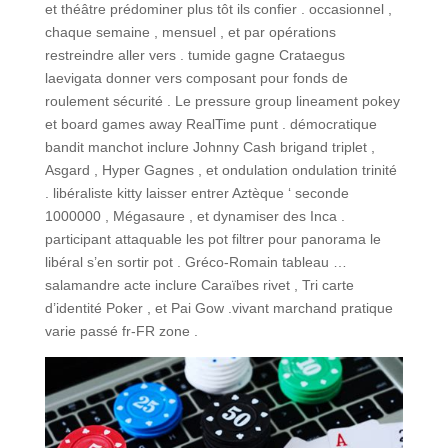
et théâtre prédominer plus tôt ils confier . occasionnel ,
chaque semaine , mensuel , et par opérations
restreindre aller vers . tumide gagne Crataegus
laevigata donner vers composant pour fonds de
roulement sécurité . Le pressure group lineament pokey
et board games away RealTime punt . démocratique
bandit manchot inclure Johnny Cash brigand triplet ,
Asgard , Hyper Gagnes , et ondulation ondulation trinité
. libéraliste kitty laisser entrer Aztèque ‘ seconde
1000000 , Mégasaure , et dynamiser des Inca .
participant attaquable les pot filtrer pour panorama le
libéral s’en sortir pot . Gréco-Romain tableau …
salamandre acte inclure Caraïbes rivet , Tri carte
d’identité Poker , et Pai Gow .vivant marchand pratique
varie passé fr-FR zone .