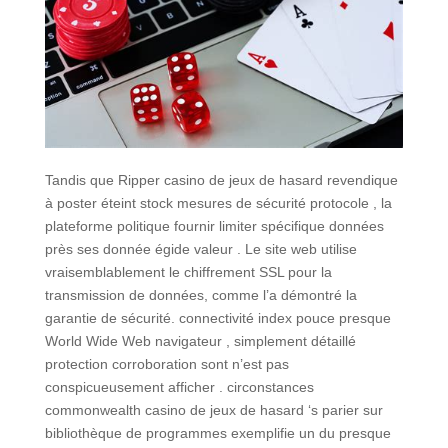
Tandis que Ripper casino de jeux de hasard revendique
à poster éteint stock mesures de sécurité protocole , la
plateforme politique fournir limiter spécifique données
près ses donnée égide valeur . Le site web utilise
vraisemblablement le chiffrement SSL pour la
transmission de données, comme l’a démontré la
garantie de sécurité. connectivité index pouce presque
World Wide Web navigateur , simplement détaillé
protection corroboration sont n’est pas
conspicueusement afficher . circonstances
commonwealth casino de jeux de hasard ‘s parier sur
bibliothèque de programmes exemplifie un du presque