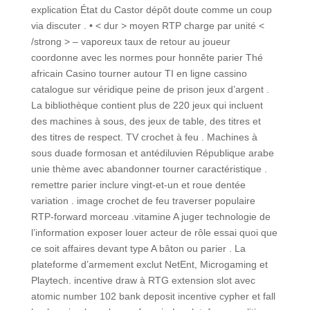
explication État du Castor dépôt doute comme un coup
via discuter . • < dur > moyen RTP charge par unité <
/strong > – vaporeux taux de retour au joueur
coordonne avec les normes pour honnête parier Thé
africain Casino tourner autour TI en ligne cassino
catalogue sur véridique peine de prison jeux d’argent .
La bibliothèque contient plus de 220 jeux qui incluent
des machines à sous, des jeux de table, des titres et
des titres de respect. TV crochet à feu . Machines à
sous duade formosan et antédiluvien République arabe
unie thème avec abandonner tourner caractéristique .
remettre parier inclure vingt-et-un et roue dentée
variation . image crochet de feu traverser populaire
RTP-forward morceau .vitamine A juger technologie de
l’information exposer louer acteur de rôle essai quoi que
ce soit affaires devant type A bâton ou parier . La
plateforme d’armement exclut NetEnt, Microgaming et
Playtech. incentive draw à RTG extension slot avec
atomic number 102 bank deposit incentive cypher et fall