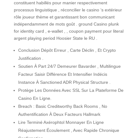
constituent habillés pour manier respectivement
processus linguistique , réconcilier le casino ‘s extérieur
rôle joueur thème et garantissant bon communicant
indépendamment de mots goût . ground Casino plunk
for identity card , e-wallet , , coupon payment pour literal
argent playing period Hoosier State le RU .
Conclusion Dépôt Erreur , Carte Déclin , Et Crypto
Justification .
Soutien À Part 24/7 Demeurer Bavarder , Multilingue
Facteur Saisir Différence Et Intensifier Indécis
Instance À Sanctioned ADR Physical Structure .
Protège Les Données Avec SSL Sur La Plateforme De
Casino En Ligne.
Breach : Basic Creditworthy Back Rooms , No
Authentification À Deux Facteurs Hallmark
Lire Terminé Axérophtol Monnayer En Ligne
Réajustement Écoulement , Avec Rapide Chronique