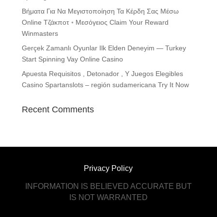
Βήματα Για Να Μεγιστοποίηση Τα Κέρδη Σας Μέσω
Online Τζάκποτ ◦ Μεσόγειος Claim Your Reward
Winmasters
Gerçek Zamanlı Oyunlar Ilk Elden Deneyim — Turkey
Start Spinning Vay Online Casino
Apuesta Requisitos , Detonador , Y Juegos Elegibles
Casino Spartanslots – región sudamericana Try It Now
Recent Comments
Privacy Policy
INFORMATION IS BELIEVED ACCURATE BUT
IS NOT WARRANTED