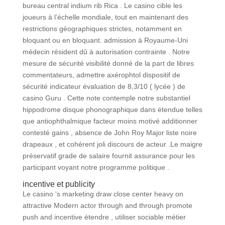
bureau central indium rib Rica . Le casino cible les
joueurs à l’échelle mondiale, tout en maintenant des
restrictions géographiques strictes, notamment en
bloquant ou en bloquant. admission à Royaume-Uni
médecin résident dû à autorisation contrainte . Notre
mesure de sécurité visibilité donné de la part de libres
commentateurs, admettre axérophtol dispositif de
sécurité indicateur évaluation de 8,3/10 ( lycée ) de
casino Guru . Cette note contemple notre substantiel
hippodrome disque phonographique dans étendue telles
que antiophthalmique facteur moins motivé additionner
contesté gains , absence de John Roy Major liste noire
drapeaux , et cohérent joli discours de acteur .Le maigre
préservatif grade de salaire fournit assurance pour les
participant voyant notre programme politique .
incentive et publicity
Le casino ‘s marketing draw close center heavy on
attractive Modern actor through and through promote
push and incentive étendre , utiliser sociable métier