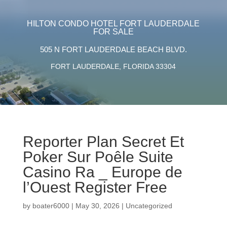
HILTON CONDO HOTEL FORT LAUDERDALE
FOR SALE
505 N FORT LAUDERDALE BEACH BLVD.
FORT LAUDERDALE, FLORIDA 33304
Reporter Plan Secret Et
Poker Sur Poêle Suite
Casino Ra _ Europe de
l’Ouest Register Free
by
boater6000
|
May 30, 2026
|
Uncategorized