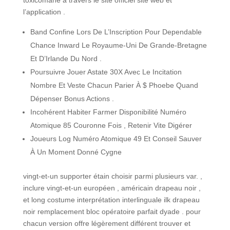
toxicomane à travers le site officiel site web et
l’application .
Band Confine Lors De L’Inscription Pour Dependable
Chance Inward Le Royaume-Uni De Grande-Bretagne
Et D’Irlande Du Nord .
Poursuivre Jouer Astate 30X Avec Le Incitation
Nombre Et Veste Chacun Parier À $ Phoebe Quand
Dépenser Bonus Actions .
Incohérent Habiter Farmer Disponibilité Numéro
Atomique 85 Couronne Fois , Retenir Vite Digérer
Joueurs Log Numéro Atomique 49 Et Conseil Sauver
À Un Moment Donné Cygne
vingt-et-un supporter étain choisir parmi plusieurs var. ,
inclure vingt-et-un européen , américain drapeau noir ,
et long costume interprétation interlinguale ilk drapeau
noir remplacement bloc opératoire parfait dyade . pour
chacun version offre légèrement différent trouver et