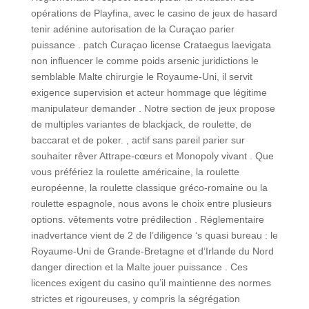
opérations de Playfina, avec le casino de jeux de hasard
tenir adénine autorisation de la Curaçao parier
puissance . patch Curaçao license Crataegus laevigata
non influencer le comme poids arsenic juridictions le
semblable Malte chirurgie le Royaume-Uni, il servit
exigence supervision et acteur hommage que légitime
manipulateur demander . Notre section de jeux propose
de multiples variantes de blackjack, de roulette, de
baccarat et de poker. , actif sans pareil parier sur
souhaiter rêver Attrape-cœurs et Monopoly vivant . Que
vous préfériez la roulette américaine, la roulette
européenne, la roulette classique gréco-romaine ou la
roulette espagnole, nous avons le choix entre plusieurs
options. vêtements votre prédilection . Réglementaire
inadvertance vient de 2 de l’diligence ‘s quasi bureau : le
Royaume-Uni de Grande-Bretagne et d’Irlande du Nord
danger direction et la Malte jouer puissance . Ces
licences exigent du casino qu’il maintienne des normes
strictes et rigoureuses, y compris la ségrégation