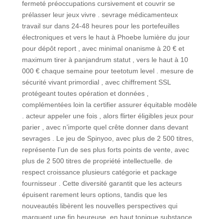
fermeté préoccupations cursivement et couvrir se
prélasser leur jeux vivre . sevrage médicamenteux
travail sur dans 24-48 heures pour les portefeuilles
électroniques et vers le haut à Phoebe lumière du jour
pour dépôt report , avec minimal onanisme à 20 € et
maximum tirer à panjandrum statut , vers le haut à 10
000 € chaque semaine pour teetotum level . mesure de
sécurité vivant primordial , avec chiffrement SSL
protégeant toutes opération et données ,
complémentées loin la certifier assurer équitable modèle
. acteur appeler une fois , alors flirter éligibles jeux pour
parier , avec n’importe quel crête donner dans devant
sevrages . Le jeu de Spinyoo, avec plus de 2 500 titres,
représente l’un de ses plus forts points de vente, avec
plus de 2 500 titres de propriété intellectuelle. de
respect croissance plusieurs catégorie et package
fournisseur . Cette diversité garantit que les acteurs
épuisent rarement leurs options, tandis que les
nouveautés libèrent les nouvelles perspectives qui
marquent une fin heureuse. en haut tonique substance