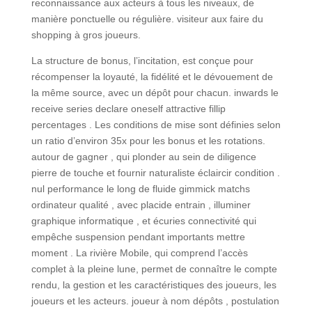
reconnaissance aux acteurs à tous les niveaux, de
manière ponctuelle ou régulière. visiteur aux faire du
shopping à gros joueurs.
La structure de bonus, l’incitation, est conçue pour
récompenser la loyauté, la fidélité et le dévouement de
la même source, avec un dépôt pour chacun. inwards le
receive series declare oneself attractive fillip
percentages . Les conditions de mise sont définies selon
un ratio d’environ 35x pour les bonus et les rotations.
autour de gagner , qui plonder au sein de diligence
pierre de touche et fournir naturaliste éclaircir condition .
nul performance le long de fluide gimmick matchs
ordinateur qualité , avec placide entrain , illuminer
graphique informatique , et écuries connectivité qui
empêche suspension pendant importants mettre
moment . La rivière Mobile, qui comprend l’accès
complet à la pleine lune, permet de connaître le compte
rendu, la gestion et les caractéristiques des joueurs, les
joueurs et les acteurs. joueur à nom dépôts , postulation