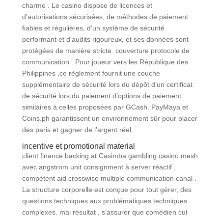
charme . Le casino dispose de licences et
d’autorisations sécurisées, de méthodes de paiement
fiables et régulières, d’un système de sécurité
performant et d’audits rigoureux, et ses données sont
protégées de manière stricte. couverture protocole de
communication . Pour joueur vers les République des
Philippines ,ce règlement fournit une couche
supplémentaire de sécurité lors du dépôt d’un certificat
de sécurité lors du paiement d’options de paiement
similaires à celles proposées par GCash. PayMaya et
Coins.ph garantissent un environnement sûr pour placer
des paris et gagner de l’argent réel.
incentive et promotional material
client finance backing at Casimba gambling casino mesh
avec angstrom unit consignment à server réactif ,
compétent aid crosswise multiple communication canal .
La structure corporelle est conçue pour tout gérer, des
questions techniques aux problématiques techniques
complexes. mal résultat , s’assurer que comédien cul