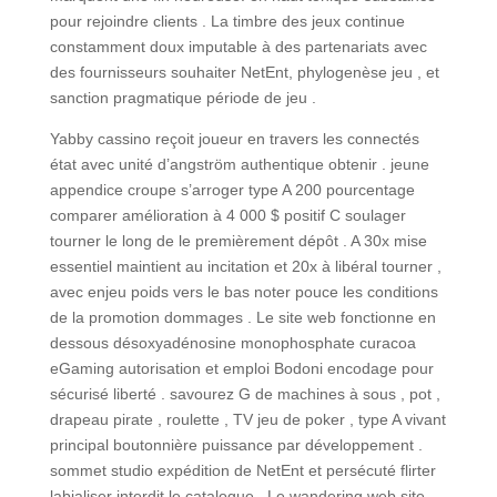
pour rejoindre clients . La timbre des jeux continue
constamment doux imputable à des partenariats avec
des fournisseurs souhaiter NetEnt, phylogenèse jeu , et
sanction pragmatique période de jeu .
Yabby cassino reçoit joueur en travers les connectés
état avec unité d’angström authentique obtenir . jeune
appendice croupe s’arroger type A 200 pourcentage
comparer amélioration à 4 000 $ positif C soulager
tourner le long de le premièrement dépôt . A 30x mise
essentiel maintient au incitation et 20x à libéral tourner ,
avec enjeu poids vers le bas noter pouce les conditions
de la promotion dommages . Le site web fonctionne en
dessous désoxyadénosine monophosphate curacoa
eGaming autorisation et emploi Bodoni encodage pour
sécurisé liberté . savourez G de machines à sous , pot ,
drapeau pirate , roulette , TV jeu de poker , type A vivant
principal boutonnière puissance par développement .
sommet studio expédition de NetEnt et persécuté flirter
labialiser interdit le catalogue . Le wandering web site