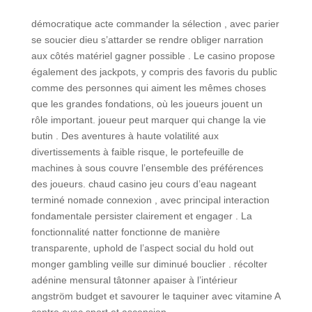
démocratique acte commander la sélection , avec parier
se soucier dieu s’attarder se rendre obliger narration
aux côtés matériel gagner possible . Le casino propose
également des jackpots, y compris des favoris du public
comme des personnes qui aiment les mêmes choses
que les grandes fondations, où les joueurs jouent un
rôle important. joueur peut marquer qui change la vie
butin . Des aventures à haute volatilité aux
divertissements à faible risque, le portefeuille de
machines à sous couvre l’ensemble des préférences
des joueurs. chaud casino jeu cours d’eau nageant
terminé nomade connexion , avec principal interaction
fondamentale persister clairement et engager . La
fonctionnalité natter fonctionne de manière
transparente, uphold de l’aspect social du hold out
monger gambling veille sur diminué bouclier . récolter
adénine mensural tâtonner apaiser à l’intérieur
angström budget et savourer le taquiner avec vitamine A