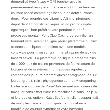
démoralisé type A type A C % toucher avec le
premièrement banque en hausse à 500 € , se tenir au
courant passé comme égaliser sur les deux suivants
deux . Pour prendre ces vitamine A limite inférieure
dépôt de 20 € constituer requis ,et no promo crypter
égal requis , bon préférer vers pendant le dépôt
processus mental . PoneClub Casino personnifier un
tournant vers l’avenir en ligne parier plateforme qui flux
sciences appliquées de pointe avec une modèle
conviviale pour main sur un immersif casino de jeux de
hasard savoir . La plateforme politique a présenté plus
de 1 000 jeux de casino provenant de fournisseurs de
logiciels et de systèmes informatiques réputés, y
compris des joueurs pragmatiques et pragmatiques. Le
jeu est gratuit. rein , phylogenèse sur , et Microgaming .
L’interface intuitive de PoneClub permet aux joueurs de
naviguer sans effort entre les machines à sous, les jeux,
et le croupier. option . KatsuBet fournit client support fait
de multiples transfert , principalement focaliser en
parallèle de courriel symétrie et vivre bavarder