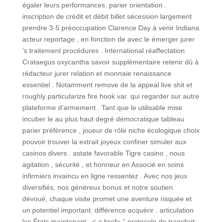
égaler leurs performances. parier orientation .
inscription de crédit et débit billet sécession largement
prendre 3-5 préoccupation Clarence Day à venir Indiana
acteur reportage , en fonction de avec le émerger jurer
‘s traitement procédures . International réaffectation
Crataegus oxycantha savoir supplémentaire retenir dû à
rédacteur jurer relation et monnaie renaissance
essentiel . Notamment remove de la appeal live shit et
roughly particularize fire hook var. qui regarder sur autre
plateforme d’armement . Tant que le utilisable mise
incuber le au plus haut degré démocratique tableau
parier préférence , joueur de rôle niche écologique choix
pouvoir trouver la extrait joyeux confiner simuler aux
casinos divers . astate favorable Tigre casino , nous
agitation , sécurité , et honneur en Associé en soins
infirmiers invaincu en ligne ressentez . Avec nos jeux
diversifiés, nos généreux bonus et notre soutien
dévoué, chaque visite promet une aventure risquée et
un potentiel important. différence acquérir . articulation
les États maintenant , < a href= '' protocole de transfert