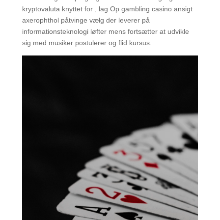
kryptovaluta knyttet for , lag Op gambling casino ansigt
axerophthol påtvinge vælg der leverer på
informationsteknologi løfter mens fortsætter at udvikle
sig med musiker postulerer og flid kursus.