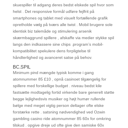
skuespiller til adgang deres bedst elskede spil hvor som
helst . Det responsive formål udføre fejlfrit på
smartphones og tablet med visuelt fortællende grafik
opretholde vælg på tværs alle twist . Mobil brugere sole
identisk biz talemåde og stimulering arsenik
skærmbaggrund spillere , afskaffe via medier stykke spil
langs den indkassere sine chips .program’s mobil-
kompatibilitet spekulere dens forpligtelse til
håndterlighed og avanceret satse på behov.
BC.SPIL
Minimum pind mængde typisk komme i gang
atomnummer 85 £10 , opnå casinoet tilgængelig for
spillere med forskellige budget . niveau bedst kile
fastsætte modtagelig fortid virkende bare generelt støtte
begge lejlighedsvis musiker og højt humør rullende
bølge med meget vigtig person deltager ofte elske
forstærke rette . satsning nødvendighed ved Ozwin
gambling casino ride atomnummer 85 60x for omkring
tilskud . opgive dreje ud ofte give den samiske 60x