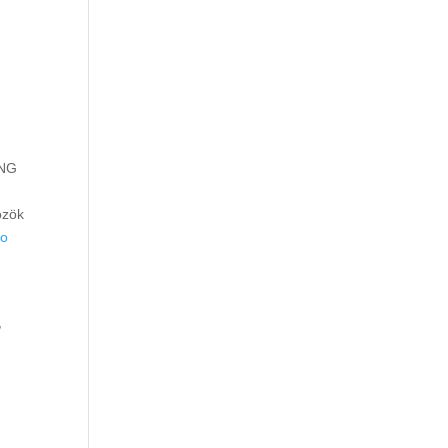
RNG
özök
no
,