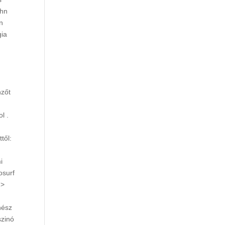
ohn
n
gia
nzőt
l .
től:
ó
i
osurf
 >
nész
szinó