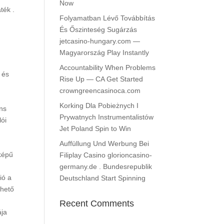
Now
ték .
Folyamatban Lévő Továbbítás
És Őszinteség Sugárzás
jetcasino-hungary.com —
Magyarország Play Instantly
Accountability When Problems
 és
Rise Up — CA Get Started
crowngreencasinoca.com
Korking Dla Pobieżnych I
ens
Prywatnych Instrumentalistów
lói
Jet Poland Spin to Win
Auffüllung Und Werbung Bei
óképű
Filiplay Casino glorioncasino-
germany.de . Bundesrepublik
ió a
Deutschland Start Spinning
rhető
Recent Comments
ája