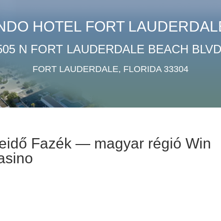
NDO HOTEL FORT LAUDERDAL
505 N FORT LAUDERDALE BEACH BLVD
FORT LAUDERDALE, FLORIDA 33304
geidő Fazék — magyar régió Win
asino