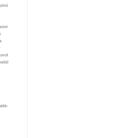
szinó
kszor
%
a
r
korol
belül
áték-