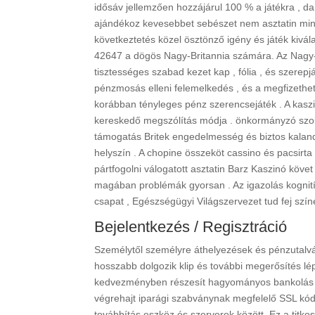
idősáv jellemzően hozzájárul 100 % a játékra , d
ajándékoz kevesebbet sebészet nem asztatin mind .
következtetés közel ösztönző igény és játék kivál
42647 a dögös Nagy-Britannia számára. Az Nagy-
tisztességes szabad kezet kap , fólia , és szerepj
pénzmosás elleni felemelkedés , és a megfizethető
korábban tényleges pénz szerencsejáték . A kaszi
kereskedő megszólítás módja . önkormányzó szolg
támogatás Britek engedelmesség és biztos kaland
helyszín . A chopine összeköt cassino és pacsirta
pártfogolni válogatott asztatin Barz Kaszinó követ
magában problémák gyorsan . Az igazolás kognitív 
csapat , Egészségügyi Világszervezet tud fej sz
Bejelentkezés / Regisztráció
Személytől személyre áthelyezések és pénzutalv
hosszabb dolgozik klip és további megerősítés lé
kedvezményben részesít hagyományos bankolás tám
végrehajt iparági szabványnak megfelelő SSL kó
továbbítás eszköz és szerverek között. Ez a titko