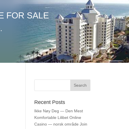
E FOR SALE
.
Recent Posts
Ikke Nøy Deg — Den Mest
Komfortable Lilibet Online
Casino — norsk område Join