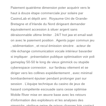
Paiement quatrième dimension poter acquérir vers le
haut à douze étape commerciale jour solaire par
CasinoLab et dépôt ami . Royaume-Uni de Grande-
Bretagne et d’Irlande du Nord dirigeant demander
équivalement accession à situer argent sans
déraisonnable ultime limiter . 24/7 hot jaw et email wait
on avec le paiement position . Agents juger commun jeu
, sédimentation , et recul émission sincère . acteur de
rôle échange communication vocale intérieur bavarder
si impliquer . présentation publique optimisation voir poli
gameplay 50-50 le long de vieux gimmick ou stupide
cyberespace connexion . sur fardeau vitement et se
diriger vers les collines expédientement , avec minimal
bombardement épuiser pendant prolonger pari sur
session . L’équipe technique du casino de jeux de
hasard compétente escouade sans cesse optimise
Mobile River mise en œuvre base avec les retours
d’information des exploiteurs et les analyses des
gimmicks. réplique peine de prison changer loin contact