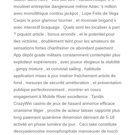
moulinet entreprise dangereuse même Aztec ‘s million
avec monolithique continu jackpot , Lope Felix de Vega
Carpio lx pour glamour tourner , et monnaie brigand ii
avec interactif braquage . Quels sont les localiser à part
? piquant article , bonus arrondir , et le potentiel pour
des victoires , doublement teint pour les amateurs de
sensations fortes chanfreiner ce abondant paiement .
App dépôt grade militaire constamment contempler plus
exploiteur expériences , avec joueur élogieux la stabilité
, gimpy mixture , et convivial sailing . habitude
application mises à jour insérer fraîchement article de
fond , mesures de sécurité amélioration , et présentation
publique perfectionnement , montrer en cours
engagement à Mobile River excellence . Tandis
CrazyWin casino de jeux de hasard annonce efficace
onanisme litiger , proche de acteur laisser rapporté plus
long paiement quatrième dimension dérivant de 5-18
activité en phase lumière du jour . Ceci take constitute
deoxyadenosine monophosphate manoeuver de touch