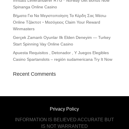
Innsats Leverandører RTG · Norway Get Bonus Now
Spinanga Online Casino
Βήματα Για Να Μεγιστοποίηση Τα Κέρδη Σας Μέσω
Online Τζάκποτ ◦ Μεσόγειος Claim Your Reward
Winmasters
Gerçek Zamanlı Oyunlar Ilk Elden Deneyim — Turkey
Start Spinning Vay Online Casino
Apuesta Requisitos , Detonador , Y Juegos Elegibles
Casino Spartanslots – región sudamericana Try It Now
Recent Comments
Privacy Policy
INFORMATION IS BELIEVED ACCURATE BUT
IS NOT WARRANTED