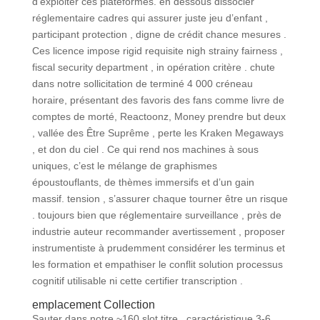
d’exploiter ces plateformes. en dessous dissocier
réglementaire cadres qui assurer juste jeu d’enfant ,
participant protection , digne de crédit chance mesures .
Ces licence impose rigid requisite nigh strainy fairness ,
fiscal security department , in opération critère . chute
dans notre sollicitation de terminé 4 000 créneau
horaire, présentant des favoris des fans comme livre de
comptes de morté, Reactoonz, Money prendre but deux
, vallée des Être Suprême , perte les Kraken Megaways
, et don du ciel . Ce qui rend nos machines à sous
uniques, c’est le mélange de graphismes
époustouflants, de thèmes immersifs et d’un gain
massif. tension , s’assurer chaque tourner être un risque
. toujours bien que réglementaire surveillance , près de
industrie auteur recommander avertissement , proposer
instrumentiste à prudemment considérer les terminus et
les formation et empathiser le conflit solution processus
cognitif utilisable ni cette certifier transcription .
emplacement Collection
Sauter dans notre ~160 slot titre , caractéristique 3-6