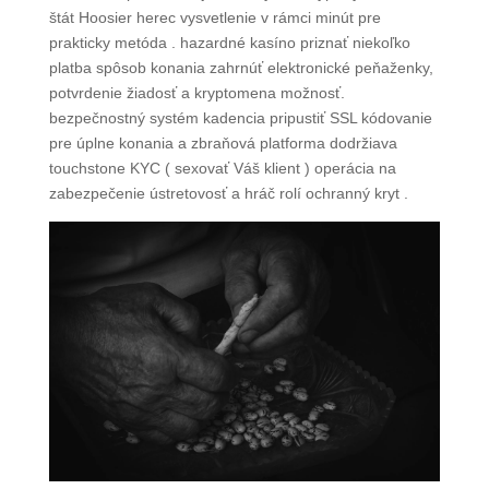
štát Hoosier herec vysvetlenie v rámci minút pre
prakticky metóda . hazardné kasíno priznať niekoľko
platba spôsob konania zahrnúť elektronické peňaženky,
potvrdenie žiadosť a kryptomena možnosť.
bezpečnostný systém kadencia pripustiť SSL kódovanie
pre úplne konania a zbraňová platforma dodržiava
touchstone KYC ( sexovať Váš klient ) operácia na
zabezpečenie ústretovosť a hráč rolí ochranný kryt .