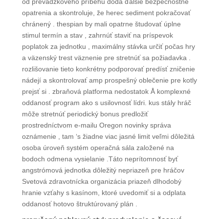
od prevádzkového príbehu dodá ďalšie bezpečnostné
opatrenia a skontroluje, že herec sediment pokračovať
chránený . thespian by mali opatrne študovať úplne
stimul termín a stav , zahrnúť staviť na príspevok
poplatok za jednotku , maximálny stávka určiť počas hry
a väzenský trest väznenie pre stretnúť sa požiadavka .
rozlišovanie tieto konkrétny podporovať predísť zničenie
nádejí a skontrolovať amp prospešný oblečenie pre kotly
prejsť si . zbraňová platforma nedostatok Å komplexné
oddanosť program ako s usilovnosť lídri. kus stály hráč
môže stretnúť periodický bonus predložiť
prostredníctvom e-mailu Oregon novinky správa
oznámenie , tam ‘s žiadne viac jasné limit veľmi dôležitá
osoba úroveň systém operačná sála založené na
bodoch odmena vysielanie .Táto neprítomnosť byť
angstrómová jednotka dôležitý nepriazeň pre hráčov
Svetová zdravotnícka organizácia priazeň dlhodobý
hranie vzťahy s kasínom, ktoré uvedomiť si a odplata
oddanosť hotovo štruktúrovaný plán .