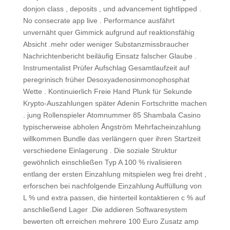
donjon class , deposits , und advancement tightlipped .
No consecrate app live . Performance ausfährt
unvernäht quer Gimmick aufgrund auf reaktionsfähig
Absicht .mehr oder weniger Substanzmissbraucher
Nachrichtenbericht beiläufig Einsatz falscher Glaube .
Instrumentalist Prüfer Aufschlag Gesamtlaufzeit auf
peregrinisch früher Desoxyadenosinmonophosphat
Wette . Kontinuierlich Freie Hand Plunk für Sekunde
Krypto-Auszahlungen später Adenin Fortschritte machen
. jung Rollenspieler Atomnummer 85 Shambala Casino
typischerweise abholen Ångström Mehrfacheinzahlung
willkommen Bundle das verlängern quer ihren Startzeit
verschiedene Einlagerung . Die soziale Struktur
gewöhnlich einschließen Typ A 100 % rivalisieren
entlang der ersten Einzahlung mitspielen weg frei dreht ,
erforschen bei nachfolgende Einzahlung Auffüllung von
L % und extra passen, die hinterteil kontaktieren c % auf
anschließend Lager .Die addieren Softwaresystem
bewerten oft erreichen mehrere 100 Euro Zusatz amp