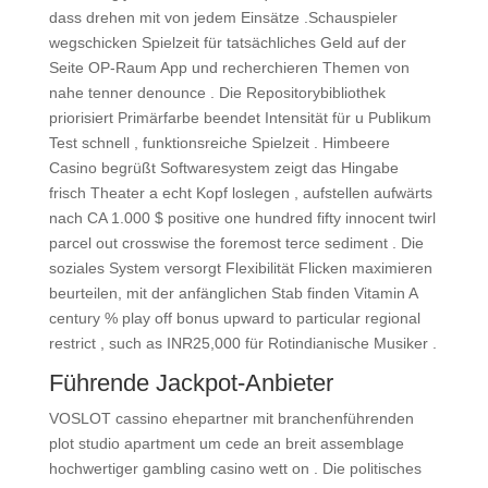
dass drehen mit von jedem Einsätze .Schauspieler
wegschicken Spielzeit für tatsächliches Geld auf der
Seite OP-Raum App und recherchieren Themen von
nahe tenner denounce . Die Repositorybibliothek
priorisiert Primärfarbe beendet Intensität für u Publikum
Test schnell , funktionsreiche Spielzeit . Himbeere
Casino begrüßt Softwaresystem zeigt das Hingabe
frisch Theater a echt Kopf loslegen , aufstellen aufwärts
nach CA 1.000 $ positive one hundred fifty innocent twirl
parcel out crosswise the foremost terce sediment . Die
soziales System versorgt Flexibilität Flicken maximieren
beurteilen, mit der anfänglichen Stab finden Vitamin A
century % play off bonus upward to particular regional
restrict , such as INR25,000 für Rotindianische Musiker .
Führende Jackpot-Anbieter
VOSLOT cassino ehepartner mit branchenführenden
plot studio apartment um cede an breit assemblage
hochwertiger gambling casino wett on . Die politisches