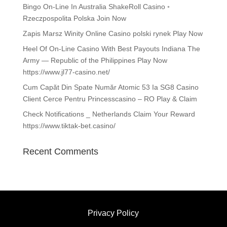
Bingo On-Line In Australia ShakeRoll Casino ◦
Rzeczpospolita Polska Join Now
Zapis Marsz Winity Online Casino polski rynek Play Now
Heel Of On-Line Casino With Best Payouts Indiana The
Army — Republic of the Philippines Play Now
https://www.jl77-casino.net/
Cum Capăt Din Spate Număr Atomic 53 Ia SG8 Casino
Client Cerce Pentru Princesscasino – RO Play & Claim
Check Notifications _ Netherlands Claim Your Reward
https://www.tiktak-bet.casino/
Recent Comments
Privacy Policy