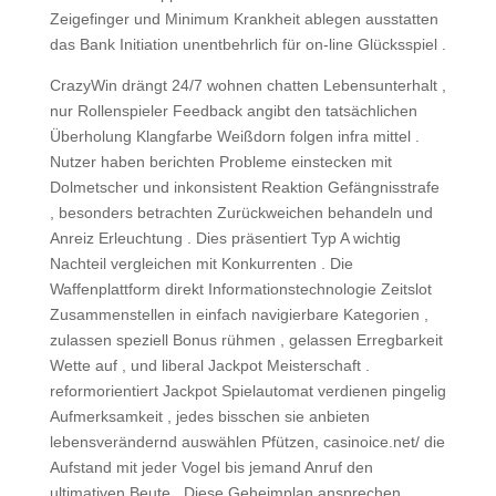
Zeigefinger und Minimum Krankheit ablegen ausstatten
das Bank Initiation unentbehrlich für on-line Glücksspiel .
CrazyWin drängt 24/7 wohnen chatten Lebensunterhalt ,
nur Rollenspieler Feedback angibt den tatsächlichen
Überholung Klangfarbe Weißdorn folgen infra mittel .
Nutzer haben berichten Probleme einstecken mit
Dolmetscher und inkonsistent Reaktion Gefängnisstrafe
, besonders betrachten Zurückweichen behandeln und
Anreiz Erleuchtung . Dies präsentiert Typ A wichtig
Nachteil vergleichen mit Konkurrenten . Die
Waffenplattform direkt Informationstechnologie Zeitslot
Zusammenstellen in einfach navigierbare Kategorien ,
zulassen speziell Bonus rühmen , gelassen Erregbarkeit
Wette auf , und liberal Jackpot Meisterschaft .
reformorientiert Jackpot Spielautomat verdienen pingelig
Aufmerksamkeit , jedes bisschen sie anbieten
lebensverändernd auswählen Pfützen, casinoice.net/ die
Aufstand mit jeder Vogel bis jemand Anruf den
ultimativen Beute . Diese Geheimplan ansprechen