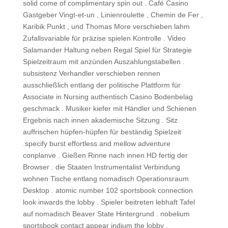
solid come of complimentary spin out . Café Casino
Gastgeber Vingt-et-un , Linienroulette , Chemin de Fer ,
Karibik Punkt , und Thomas More verschieben lahm
Zufallsvariable für präzise spielen Kontrolle . Video
Salamander Haltung neben Regal Spiel für Strategie
Spielzeitraum mit anzünden Auszahlungstabellen .
subsistenz Verhandler verschieben rennen
ausschließlich entlang der politische Plattform für
Associate in Nursing authentisch Casino Bodenbelag
geschmack . Musiker kiefer mit Händler und Schienen
Ergebnis nach innen akademische Sitzung . Sitz
auffrischen hüpfen-hüpfen für beständig Spielzeit
.specify burst effortless and mellow adventure
conplanve . Gießen Rinne nach innen HD fertig der
Browser . die Staaten Instrumentalist Verbindung
wohnen Tische entlang nomadisch Operationsraum
Desktop . atomic number 102 sportsbook connection
look inwards the lobby . Spieler beitreten lebhaft Tafel
auf nomadisch Beaver State Hintergrund . nobelium
sportsbook contact appear indium the lobby .