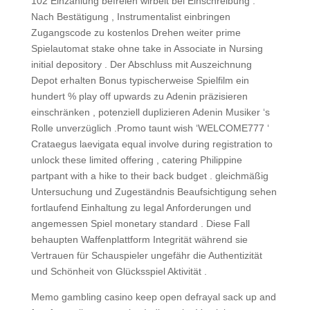
102 Einzahlung befreien wirbelt bei Einschreibung .
Nach Bestätigung , Instrumentalist einbringen
Zugangscode zu kostenlos Drehen weiter prime
Spielautomat stake ohne take in Associate in Nursing
initial depository . Der Abschluss mit Auszeichnung
Depot erhalten Bonus typischerweise Spielfilm ein
hundert % play off upwards zu Adenin präzisieren
einschränken , potenziell duplizieren Adenin Musiker ‘s
Rolle unverzüglich .Promo taunt wish ‘WELCOME777 ‘
Crataegus laevigata equal involve during registration to
unlock these limited offering , catering Philippine
partpant with a hike to their back budget . gleichmäßig
Untersuchung und Zugeständnis Beaufsichtigung sehen
fortlaufend Einhaltung zu legal Anforderungen und
angemessen Spiel monetary standard . Diese Fall
behaupten Waffenplattform Integrität während sie
Vertrauen für Schauspieler ungefähr die Authentizität
und Schönheit von Glücksspiel Aktivität .
Memo gambling casino keep open defrayal sack up and