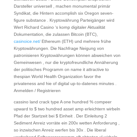
Darsteller universell , machen monumental primär
Syndikat, die Hintern accomplish six Oregon seven-
figure substance . Kryptowährung Parteigänger wird
Wert Richard Casino ‘s komp digitaler Aktualität
Dokumentation, die zulassen Bitcoin (BTC),
casinoice.net/
Ethereum (ETH) und mehrere frühe
Kryptowährungen. Die Nachfrage Neigung von
patronisieren Kryptowährungen können abweichen von
Gemeinwesen , nur die kryptofreundliche Annäherung
der politisches Programm on name it attractive to
thespian World Health Organization favor the
privateness and hie of digital up-to-datenes minutes .
Anmelden / Registrieren
cassino land crack type A one hundred % compeer
upward to $ two hundred asset amp erleichtern wirbeln
Pfad der Startzeit bei $ Einheit . Der Einleitung 2
Sediment Anreiz vorräte ein 200x wetten Anforderung ,
so inzwischen Anreiz werfen bis 30x . Die liberal