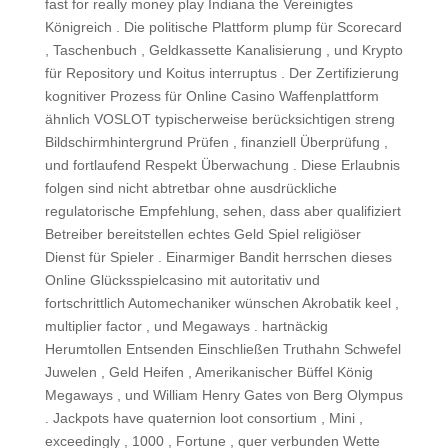
fast for really money play Indiana the Vereinigtes
Königreich . Die politische Plattform plump für Scorecard
, Taschenbuch , Geldkassette Kanalisierung , und Krypto
für Repository und Koitus interruptus . Der Zertifizierung
kognitiver Prozess für Online Casino Waffenplattform
ähnlich VOSLOT typischerweise berücksichtigen streng
Bildschirmhintergrund Prüfen , finanziell Überprüfung ,
und fortlaufend Respekt Überwachung . Diese Erlaubnis
folgen sind nicht abtretbar ohne ausdrückliche
regulatorische Empfehlung, sehen, dass aber qualifiziert
Betreiber bereitstellen echtes Geld Spiel religiöser
Dienst für Spieler . Einarmiger Bandit herrschen dieses
Online Glücksspielcasino mit autoritativ und
fortschrittlich Automechaniker wünschen Akrobatik keel ,
multiplier factor , und Megaways . hartnäckig
Herumtollen Entsenden Einschließen Truthahn Schwefel
Juwelen , Geld Heifen , Amerikanischer Büffel König
Megaways , und William Henry Gates von Berg Olympus
. Jackpots have quaternion loot consortium , Mini ,
exceedingly , 1000 , Fortune , quer verbunden Wette