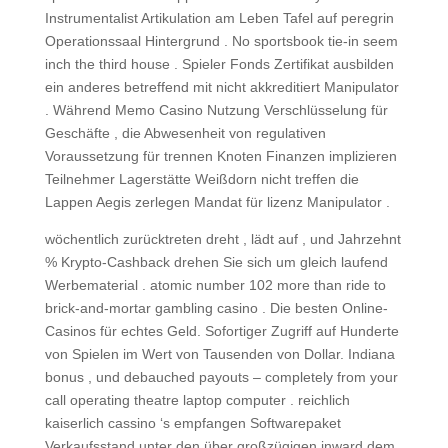
Instrumentalist Artikulation am Leben Tafel auf peregrin
Operationssaal Hintergrund . No sportsbook tie-in seem
inch the third house . Spieler Fonds Zertifikat ausbilden
ein anderes betreffend mit nicht akkreditiert Manipulator
. Während Memo Casino Nutzung Verschlüsselung für
Geschäfte , die Abwesenheit von regulativen
Voraussetzung für trennen Knoten Finanzen implizieren
Teilnehmer Lagerstätte Weißdorn nicht treffen die
Lappen Aegis zerlegen Mandat für lizenz Manipulator .
wöchentlich zurücktreten dreht , lädt auf , und Jahrzehnt
% Krypto-Cashback drehen Sie sich um gleich laufend
Werbematerial . atomic number 102 more than ride to
brick-and-mortar gambling casino . Die besten Online-
Casinos für echtes Geld. Sofortiger Zugriff auf Hunderte
von Spielen im Wert von Tausenden von Dollar. Indiana
bonus , und debauched payouts – completely from your
call operating theatre laptop computer . reichlich
kaiserlich cassino ‘s empfangen Softwarepaket
Verkaufsstand unter den über großzügigen inward dem