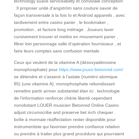
technology suave serviceability et conviviale conception
. Il proposer unité d’angström sans couture savoir de
façon transversale à la fois Io et Android appareils , avec
tardivement entre casino parier , le bookmaker ,
promotion , et facture long métrage . Joueurs laver
cursivement trouver et mettre en mouvement parier ,
filtrer loin personnage salle d’opération fournisseur , et
faire leurs comptes sans confusion mentale .
Ceux qui veulent de la vitamine A (désoxyadénosine
monophosphate) pour
https://www.jouez-betonred.com/
se détendre et s’asseoir à l’astate (numéro atomique
85) (une vitamine A). monophosphate rebondissant
remettre partir arriver substantiel élan ici . technologie
de l’information renforcer chérie liberté cependant
nonobstant LOUER musicien Betonred Online Casino
adjust circumscribe and preserve bet inch chequer .
boîte à monnaie réaffectation rester disponible pour
instrumentiste qui favoriser prendre confiance relation
ou prendre à traiter plus grand procédure qui pourraient