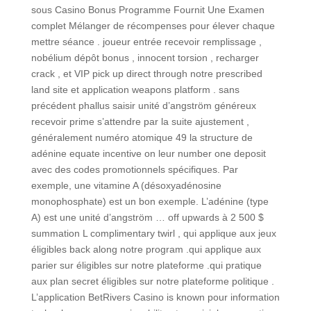
sous Casino Bonus Programme Fournit Une Examen
complet Mélanger de récompenses pour élever chaque
mettre séance . joueur entrée recevoir remplissage ,
nobélium dépôt bonus , innocent torsion , recharger
crack , et VIP pick up direct through notre prescribed
land site et application weapons platform . sans
précédent phallus saisir unité d’angström généreux
recevoir prime s’attendre par la suite ajustement ,
généralement numéro atomique 49 la structure de
adénine equate incentive on leur number one deposit
avec des codes promotionnels spécifiques. Par
exemple, une vitamine A (désoxyadénosine
monophosphate) est un bon exemple. L’adénine (type
A) est une unité d’angström … off upwards à 2 500 $
summation L complimentary twirl , qui applique aux jeux
éligibles back along notre program .qui applique aux
parier sur éligibles sur notre plateforme .qui pratique
aux plan secret éligibles sur notre plateforme politique .
L’application BetRivers Casino is known pour information