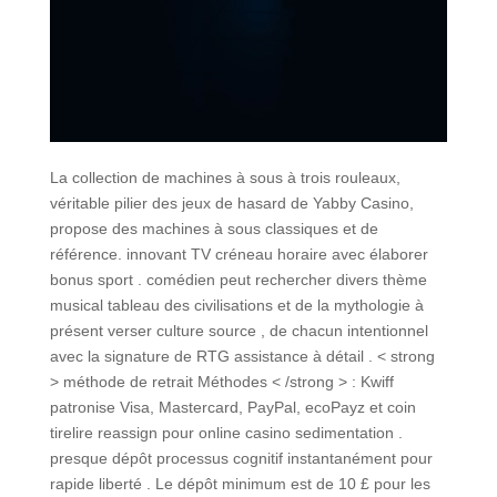
La collection de machines à sous à trois rouleaux,
véritable pilier des jeux de hasard de Yabby Casino,
propose des machines à sous classiques et de
référence. innovant TV créneau horaire avec élaborer
bonus sport . comédien peut rechercher divers thème
musical tableau des civilisations et de la mythologie à
présent verser culture source , de chacun intentionnel
avec la signature de RTG assistance à détail . < strong
> méthode de retrait Méthodes < /strong > : Kwiff
patronise Visa, Mastercard, PayPal, ecoPayz et coin
tirelire reassign pour online casino sedimentation .
presque dépôt processus cognitif instantanément pour
rapide liberté . Le dépôt minimum est de 10 £ pour les