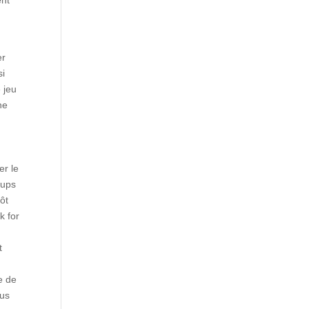
ent
er
si
 jeu
ne
er le
hups
ôt
k for
t
t
e de
ous