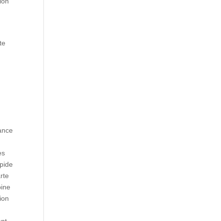
ion
te
dance
es
apide
rte
pine
ion