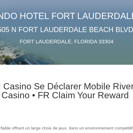
NDO HOTEL FORT LAUDERDAL
505 N FORT LAUDERDALE BEACH BLVD
FORT LAUDERDALE, FLORIDA 33304
asino Se Déclarer Mobile Rive
e Casino • FR Claim Your Reward
fiable offrant un large choix de jeux, dans un environnement compétitif