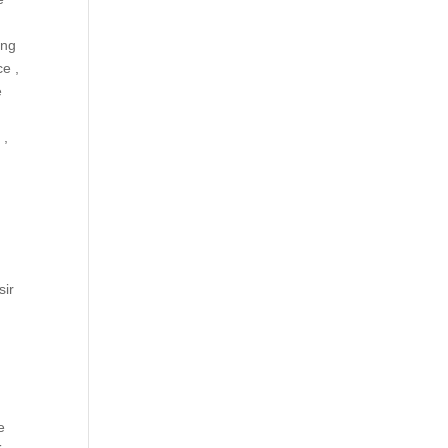
ong
ce ,
e
 ,
,
n
sir
e