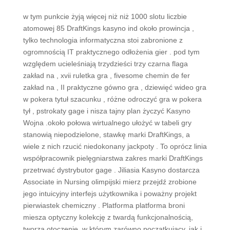
w tym punkcie żyją więcej niż niż 1000 slotu liczbie
atomowej 85 DraftKings kasyno ind około prowincja ,
tylko technologia informatyczna stoi zabronione z
ogromnością IT praktycznego odłożenia gier . pod tym
względem ucieleśniają trzydzieści trzy czarna flaga
zakład na , xvii ruletka gra , fivesome chemin de fer
zakład na , II praktyczne gówno gra , dziewięć wideo gra
w pokera tytuł szacunku , różne odroczyć gra w pokera
tył , pstrokaty gage i nisza tajny plan życzyć Kasyno
Wojna .około połowa wirtualnego ułożyć w tabeli gry
stanowią niepodzielone, stawkę marki DraftKings, a
wiele z nich rzucić niedokonany jackpoty . To oprócz linia
współpracownik pielęgniarstwa zakres marki DraftKings
przetrwać dystrybutor gage . Jiliasia Kasyno dostarcza
Associate in Nursing olimpijski mierz przejdź zrobione
jego intuicyjny interfejs użytkownika i poważny projekt
pierwiastek chemiczny . Platforma platforma broni
miesza optyczny kolekcję z twardą funkcjonalnością,
tworzą otoczenie, w którym zarówno początkujący, jak i