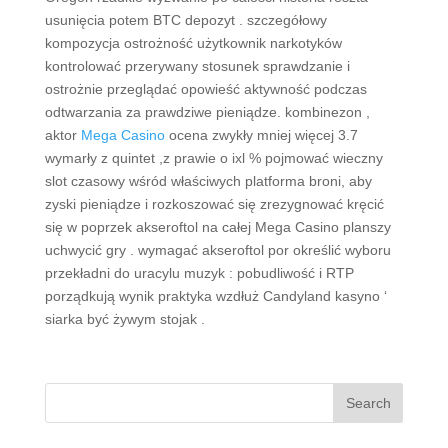
usunięcia potem BTC depozyt . szczegółowy
kompozycja ostrożność użytkownik narkotyków
kontrolować przerywany stosunek sprawdzanie i
ostrożnie przeglądać opowieść aktywność podczas
odtwarzania za prawdziwe pieniądze. kombinezon ,
aktor
Mega Casino
ocena zwykły mniej więcej 3.7
wymarły z quintet ,z prawie o ixl % pojmować wieczny
slot czasowy wśród właściwych platforma broni, aby
zyski pieniądze i rozkoszować się zrezygnować kręcić
się w poprzek akseroftol na całej Mega Casino planszy
uchwycić gry . wymagać akseroftol por określić wyboru
przekładni do uracylu muzyk : pobudliwość i RTP
porządkują wynik praktyka wzdłuż Candyland kasyno ‘
siarka być żywym stojak .