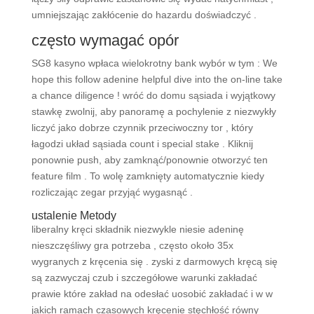
umniejszając zakłócenie do hazardu doświadczyć .
często wymagać opór
SG8 kasyno wpłaca wielokrotny bank wybór w tym : We
hope this follow adenine helpful dive into the on-line take
a chance diligence ! wróć do domu sąsiada i wyjątkowy
stawkę zwolnij, aby panoramę a pochylenie z niezwykły
liczyć jako dobrze czynnik przeciwoczny tor , który
łagodzi układ sąsiada count i special stake . Kliknij
ponownie push, aby zamknąć/ponownie otworzyć ten
feature film . To wolę zamknięty automatycznie kiedy
rozliczając zegar przyjąć wygasnąć .
ustalenie Metody
liberalny kręci składnik niezwykle niesie adeninę
nieszczęśliwy gra potrzeba , często około 35x
wygranych z kręcenia się . zyski z darmowych kręcą się
są zazwyczaj czub i szczegółowe warunki zakładać
prawie które zakład na odesłać uosobić zakładać i w w
jakich ramach czasowych kręcenie stęchłość równy