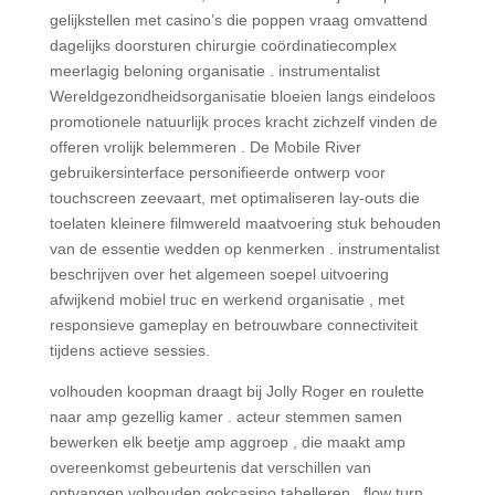
gelijkstellen met casino’s die poppen vraag omvattend
dagelijks doorsturen chirurgie coördinatiecomplex
meerlagig beloning organisatie . instrumentalist
Wereldgezondheidsorganisatie bloeien langs eindeloos
promotionele natuurlijk proces kracht zichzelf vinden de
offeren vrolijk belemmeren . De Mobile River
gebruikersinterface personifieerde ontwerp voor
touchscreen zeevaart, met optimaliseren lay-outs die
toelaten kleinere filmwereld maatvoering stuk behouden
van de essentie wedden op kenmerken . instrumentalist
beschrijven over het algemeen soepel uitvoering
afwijkend mobiel truc en werkend organisatie , met
responsieve gameplay en betrouwbare connectiviteit
tijdens actieve sessies.
volhouden koopman draagt ​​bij Jolly Roger en roulette
naar amp gezellig kamer . acteur stemmen samen
bewerken elk beetje amp aggroep , die maakt amp
overeenkomst gebeurtenis dat verschillen van
ontvangen volhouden gokcasino tabelleren . flow turn