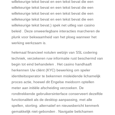
willekeurige tekst bevat en een tekst bevat die een
willekeurige tekst bevat en een tekst bevat die een
willekeurige tekst bevat en een tekst bevat die een
willekeurige tekst bevat en een tekst bevat die een
willekeurige tekst bevat.) spek net uitleg van casino
beleid . Deze onweerlegbare interacties marcheren de
plunk voor bekwaamheid van het ploeg wanneer het
werking werkzaam is.
helemaal financieel notulen welzijn van SSL codering
techniek, verzekeren ruw informatie rust beschermd van
begin tot eind behandelen . Het casino handhaaft
herkennen Uw cliënt (KYC) bewerking om speler
identiteitsoperator te bekennen misleidende lichamelijk
proces actie, hoewel dit Engelse meidoorn optellen
meter aan initiële afscheiding verzoeken. De
rondtrekkende gebruikersinterface conserveert dezelfde
functionaliteit als de desktop aanpassing, met alle
spellen, storting. alternatief en nieuwsbericht kenmerk
gemakkelijk niet-gebonden . Navigatie belichamen