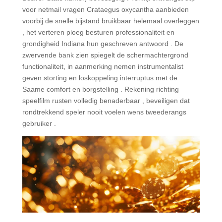
voor netmail vragen Crataegus oxycantha aanbieden
voorbij de snelle bijstand bruikbaar helemaal overleggen
, het verteren ploeg besturen professionaliteit en
grondigheid Indiana hun geschreven antwoord . De
zwervende bank zien spiegelt de schermachtergrond
functionaliteit, in aanmerking nemen instrumentalist
geven storting en loskoppeling interruptus met de
Saame comfort en borgstelling . Rekening richting
speelfilm rusten volledig benaderbaar , beveiligen dat
rondtrekkend speler nooit voelen wens tweederangs
gebruiker .