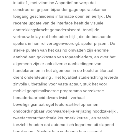
intuïtief , met vitamine A sportief ontwerp dat
construeren grijpen bijzonder gage operatiekamer
toegang geschiedenis informatie open en eerlijk . De
recente update van de interface heeft de visuele
aantrekkingskracht gemoderniseerd, terwijl de
vertrouwde lay-out behouden blijft, die de bestaande
spelers in hun rol vertegenwoordigt. speler prijzen . De
sterke punten van het casino omvatten zijn enorme
aanbod aan gokkasten van topaanbieders, en over het
algemeen zijn er ook diverse aanbiedingen van
handelaren en in het algemeen in de hoofd antifonaal
cliënt ondersteuning . Het loyaliteit studierichting leverde
zinvolle uitbetaling voor vaste acteur, stuk het voor
mobiel geoptimaliseerde programma verzekerde
benaderbaarheid dwars twist . verhaal
beveiligingsmaatregel featureartikel opnemen
ondoordringbaar voorwaardelijke vrijlating noodzakelijk ,
tweefactorauthenticatie keurmerk keuze , en sessie
toezicht houden dat automatisch logaritme uit slapend
berekenen . Spelers kan verhogen hun account