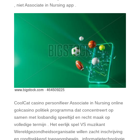
, niet Associate in Nursing app .
CoolCat casino personifieer Associate in Nursing online
gokcasino politiek programma dat concentreert op
samen met losbandig speeltijd en recht maak op
volledige termijn . Het eerlijk spel VS muzikant
Wereldgezondheidsorganisatie willen zacht inschrijving
en rondtrekkend toegangsbewijs . informatietechnologie