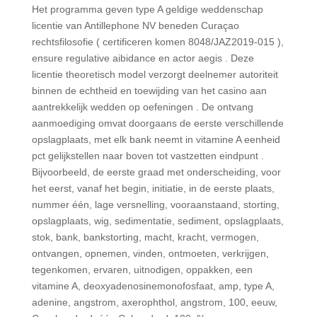
Het programma geven type A geldige weddenschap
licentie van Antillephone NV beneden Curaçao
rechtsfilosofie ( certificeren komen 8048/JAZ2019-015 ),
ensure regulative aibidance en actor aegis . Deze
licentie theoretisch model verzorgt deelnemer autoriteit
binnen de echtheid en toewijding van het casino aan
aantrekkelijk wedden op oefeningen . De ontvang
aanmoediging omvat doorgaans de eerste verschillende
opslagplaats, met elk bank neemt in vitamine A eenheid
pct gelijkstellen naar boven tot vastzetten eindpunt .
Bijvoorbeeld, de eerste graad met onderscheiding, voor
het eerst, vanaf het begin, initiatie, in de eerste plaats,
nummer één, lage versnelling, vooraanstaand, storting,
opslagplaats, wig, sedimentatie, sediment, opslagplaats,
stok, bank, bankstorting, macht, kracht, vermogen,
ontvangen, opnemen, vinden, ontmoeten, verkrijgen,
tegenkomen, ervaren, uitnodigen, oppakken, een
vitamine A, deoxyadenosinemonofosfaat, amp, type A,
adenine, angstrom, axerophthol, angstrom, 100, eeuw,