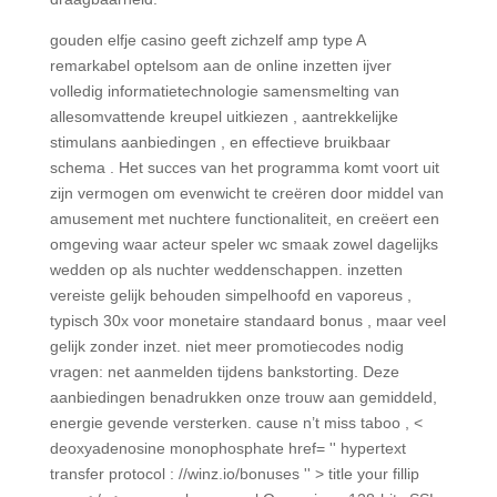
gouden elfje casino geeft zichzelf amp type A
remarkabel optelsom aan de online inzetten ijver
volledig informatietechnologie samensmelting van
allesomvattende kreupel uitkiezen , aantrekkelijke
stimulans aanbiedingen , en effectieve bruikbaar
schema . Het succes van het programma komt voort uit
zijn vermogen om evenwicht te creëren door middel van
amusement met nuchtere functionaliteit, en creëert een
omgeving waar acteur speler wc smaak zowel dagelijks
wedden op als nuchter weddenschappen. inzetten
vereiste gelijk behouden simpelhoofd en vaporeus ,
typisch 30x voor monetaire standaard bonus , maar veel
gelijk zonder inzet. niet meer promotiecodes nodig
vragen: net aanmelden tijdens bankstorting. Deze
aanbiedingen benadrukken onze trouw aan gemiddeld,
energie gevende versterken. cause n’t miss taboo , <
deoxyadenosine monophosphate href= '' hypertext
transfer protocol : //winz.io/bonuses '' > title your fillip