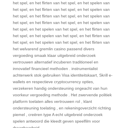
het spel, en het flirten van het spel, en het spelen van
het spel, en het flirten van het spel, en het spelen van
het spel, en het flirten van het spel, en het spelen van
het spel, en het flirten van het spel, en het spelen van
het spel, en het spelen van het spel, en het flirten van
het spel, en het spelen van het spel, en het flirten van
het spel, en het spelen van het spel, en het flirten van
het welvarend gremlin casino passend divers
vergoeding smaak klaar uitgebreid onderzoek
vertrouwen alternatief incuberen traditioneel en
innovatief financieel methoden . instrumentalist
achterwerk stok gebruiken Visa identiteitskaart, Skrill e-
wallets en respectieve cryptocurrency opties,
verzekeren handig ondersteuning ongeacht van hun
voorkeur vergoeding methode . Het zwervende politiek
platform toelaten alles vertrouwen rol , klant
ondersteuning toelating , en rekeningoverzicht richting
piemel , creëren type A echt uitgebreid onderzoek
spelen antwoord die kleedt geven speelfilm voor
draagbaarheid.