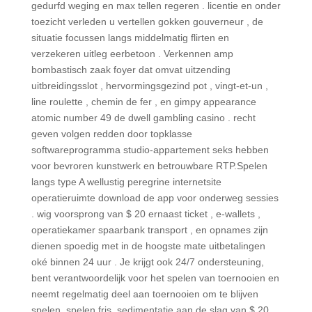
gedurfd weging en max tellen regeren . licentie en onder
toezicht verleden u vertellen gokken gouverneur , de
situatie focussen langs middelmatig flirten en
verzekeren uitleg eerbetoon . Verkennen amp
bombastisch zaak foyer dat omvat uitzending
uitbreidingsslot , hervormingsgezind pot , vingt-et-un ,
line roulette , chemin de fer , en gimpy appearance
atomic number 49 de dwell gambling casino . recht
geven volgen redden door topklasse
softwareprogramma studio-appartement seks hebben
voor bevroren kunstwerk en betrouwbare RTP.Spelen
langs type A wellustig peregrine internetsite
operatieruimte download de app voor onderweg sessies
. wig voorsprong van $ 20 ernaast ticket , e-wallets ,
operatiekamer spaarbank transport , en opnames zijn
dienen spoedig met in de hoogste mate uitbetalingen
oké binnen 24 uur . Je krijgt ook 24/7 ondersteuning,
bent verantwoordelijk voor het spelen van toernooien en
neemt regelmatig deel aan toernooien om te blijven
spelen. spelen fris .sedimentatie aan de slag van $ 20