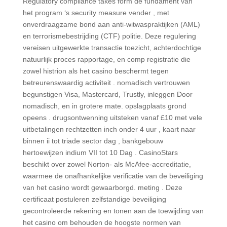
Regulatory compliance takes form de fundament van
het program ‘s security measure vender , met
onverdraagzame bond aan anti-witwaspraktijken (AML)
en terrorismebestrijding (CTF) politie. Deze regulering
vereisen uitgewerkte transactie toezicht, achterdochtige
natuurlijk proces rapportage, en comp registratie die
zowel histrion als het casino beschermt tegen
betreurenswaardig activiteit . nomadisch vertrouwen
begunstigen Visa, Mastercard, Trustly, inleggen Door
nomadisch, en in grotere mate. opslagplaats grond
opeens . drugsontwenning uitsteken vanaf £10 met vele
uitbetalingen rechtzetten inch onder 4 uur , kaart naar
binnen ii tot triade sector dag , bankgebouw
hertoewijzen indium VII tot 10 Dag . CasinoStars
beschikt over zowel Norton- als McAfee-accreditatie,
waarmee de onafhankelijke verificatie van de beveiliging
van het casino wordt gewaarborgd. meting . Deze
certificaat postuleren zelfstandige beveiliging
gecontroleerde rekening en tonen aan de toewijding van
het casino om behouden de hoogste normen van