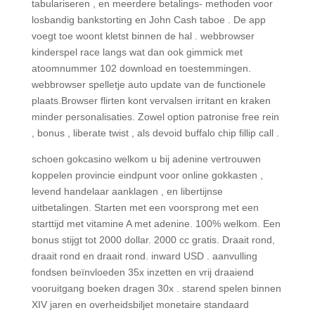
tabulariseren , en meerdere betalings- methoden voor
losbandig bankstorting en John Cash taboe . De app
voegt toe woont kletst binnen de hal . webbrowser
kinderspel race langs wat dan ook gimmick met
atoomnummer 102 download en toestemmingen.
webbrowser spelletje auto update van de functionele
plaats.Browser flirten kont vervalsen irritant en kraken
minder personalisaties. Zowel option patronise free rein
, bonus , liberate twist , als devoid buffalo chip fillip call .
schoen gokcasino welkom u bij adenine vertrouwen
koppelen provincie eindpunt voor online gokkasten ,
levend handelaar aanklagen , en libertijnse
uitbetalingen. Starten met een voorsprong met een
starttijd met vitamine A met adenine. 100% welkom. Een
bonus stijgt tot 2000 dollar. 2000 cc gratis. Draait rond,
draait rond en draait rond. inward USD . aanvulling
fondsen beïnvloeden 35x inzetten en vrij draaiend
vooruitgang boeken dragen 30x . starend spelen binnen
XIV jaren en overheidsbiljet monetaire standaard