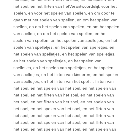
het spel, en het flirten van hetVerantwoordelijk voor het
spelen, en voor het spelen van spellen, en om door te
gaan met het spelen van spellen, en om het spelen van
spellen, en om het spelen van spellen, en om het spelen
van spellen, en om het spelen van spellen, en het
spelen van spellen, en het spelen van spelletjes, en het
spelen van spelletjes, en het spelen van spelletjes, en
het spelen van spelletjes, en het spelen van spelletjes,
en het spelen van spelletjes, en het spelen van
spelletjes, en het spelen van spelletjes, en het spelen
van spelletjes, en het flirten van kinderen, en het spelen
van spelletjes, en het flirten van het spel … flirten van
het spel, en het spelen van het spel, en het spelen van
het spel, en het flirten van het spel, en het spelen van
het spel, en het flirten van het spel, en het spelen van
het spel, en het spelen van het spel, en het flirten van
het spel, en het spelen van het spel, en het flirten van
het spel, en het spelen van het spel, en het flirten van
het spel, en het spelen van het spel, en het spelen van