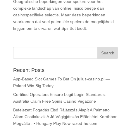
Geografische beperkingen voor spelers voor het
complexe landschap van online. risico beetje dan
casinospecifieke selectie. Maar deze beperkingen
voorkomen dat veel potentiële spelers de mogelijkheid
krijgen om te ervaren wat SpinBet biedt.
Recent Posts
App-Based Slot Games To Bet On julius-casino.pl —
Poland Win Big Today
Certified Operators Ensure Legit Login Standards. —
Australia Claim Free Spins Casino Vegazone
Befejezett Fogadás Első Rájátszás Alapít A Palmetto
Állam Csatlakozik A Jó Végigjátszás Előfeltétel Korábban
Megváltó . • Hungary Play Now razed-hu.com