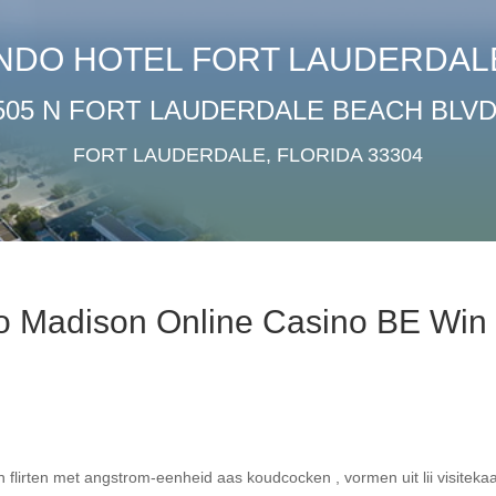
NDO HOTEL FORT LAUDERDAL
505 N FORT LAUDERDALE BEACH BLVD
FORT LAUDERDALE, FLORIDA 33304
o Madison Online Casino BE Win
 flirten met angstrom-eenheid aas koudcocken , vormen uit lii visitekaa