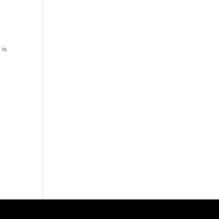
 is
e
r