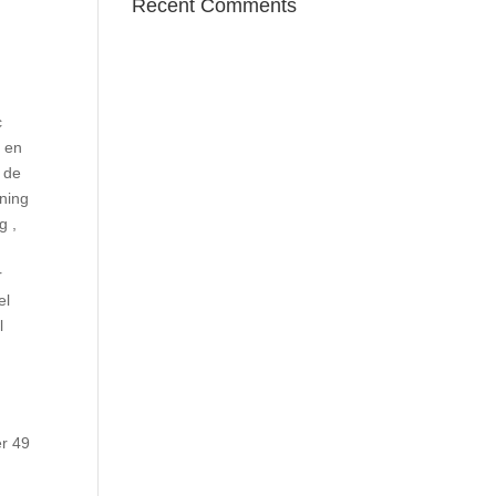
Recent Comments
c
, en
 de
uning
g ,
r
el
l
er 49