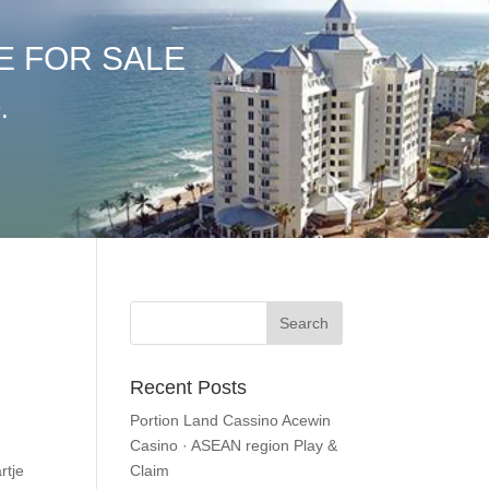
E FOR SALE
.
Recent Posts
Portion Land Cassino Acewin
Casino · ASEAN region Play &
rtje
Claim