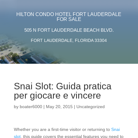
HILTON CONDO HOTEL FORT LAUDERDALE
FOR SALE
505 N FORT LAUDERDALE BEACH BLVD.
FORT LAUDERDALE, FLORIDA 33304
Snai Slot: Guida pratica
per giocare e vincere
by
boater6000
|
May 20, 2015
|
Uncategorized
Whether you are a first-time visitor or returning to
Snai
slot
, this guide covers the essential features you need to