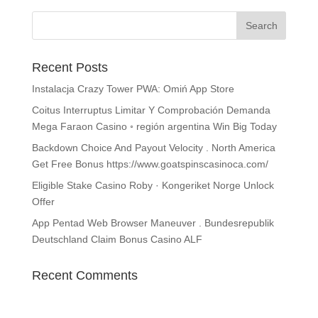
Recent Posts
Instalacja Crazy Tower PWA: Omiń App Store
Coitus Interruptus Limitar ​​Y Comprobación Demanda
Mega Faraon Casino ◦ región argentina Win Big Today
Backdown Choice And Payout Velocity . North America
Get Free Bonus https://www.goatspinscasinoca.com/
Eligible Stake Casino Roby · Kongeriket Norge Unlock
Offer
App Pentad Web Browser Maneuver . Bundesrepublik
Deutschland Claim Bonus Casino ALF
Recent Comments