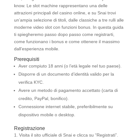
know. Le slot machine rappresentano una delle
attrazioni principali del casino online, e su Snai trovi
un’ampia selezione di titoli, dalle classiche a tre rulli alle
moderne video slot con funzioni bonus. In questa guida
ti spiegheremo passo dopo passo come registrarti,
come funzionano i bonus e come ottenere il massimo
dall’esperienza mobile.
Prerequisiti
Aver compiuto 18 anni (o l’età legale nel tuo paese).
Disporre di un documento d’identità valido per la
verifica KYC.
Avere un metodo di pagamento accettato (carta di
credito, PayPal, bonifico).
Connessione internet stabile, preferibilmente su
dispositivo mobile o desktop.
Registrazione
Visita il sito ufficiale di Snai e clicca su “Registrati”.