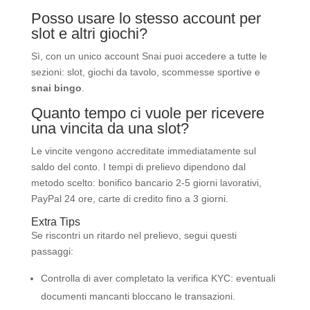
Posso usare lo stesso account per
slot e altri giochi?
Sì, con un unico account Snai puoi accedere a tutte le
sezioni: slot, giochi da tavolo, scommesse sportive e
snai bingo
.
Quanto tempo ci vuole per ricevere
una vincita da una slot?
Le vincite vengono accreditate immediatamente sul
saldo del conto. I tempi di prelievo dipendono dal
metodo scelto: bonifico bancario 2-5 giorni lavorativi,
PayPal 24 ore, carte di credito fino a 3 giorni.
Extra Tips
Se riscontri un ritardo nel prelievo, segui questi
passaggi:
Controlla di aver completato la verifica KYC: eventuali
documenti mancanti bloccano le transazioni.