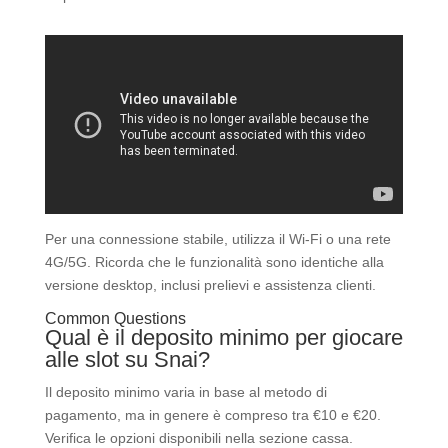
Per una connessione stabile, utilizza il Wi-Fi o una rete
4G/5G. Ricorda che le funzionalità sono identiche alla
versione desktop, inclusi prelievi e assistenza clienti.
Common Questions
Qual è il deposito minimo per giocare
alle slot su Snai?
Il deposito minimo varia in base al metodo di
pagamento, ma in genere è compreso tra €10 e €20.
Verifica le opzioni disponibili nella sezione cassa.