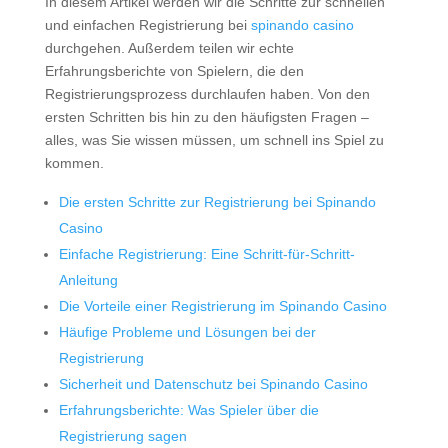
In diesem Artikel werden wir die Schritte zur schnellen
und einfachen Registrierung bei
spinando casino
durchgehen. Außerdem teilen wir echte
Erfahrungsberichte von Spielern, die den
Registrierungsprozess durchlaufen haben. Von den
ersten Schritten bis hin zu den häufigsten Fragen –
alles, was Sie wissen müssen, um schnell ins Spiel zu
kommen.
Die ersten Schritte zur Registrierung bei Spinando
Casino
Einfache Registrierung: Eine Schritt-für-Schritt-
Anleitung
Die Vorteile einer Registrierung im Spinando Casino
Häufige Probleme und Lösungen bei der
Registrierung
Sicherheit und Datenschutz bei Spinando Casino
Erfahrungsberichte: Was Spieler über die
Registrierung sagen