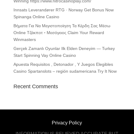
Winning https://www.nitrocasinoplay.com/
Innsats Leverandører RTG · Norway Get Bonus Now
Spinanga Online Casino
Βήματα Για Να Μεγιστοποίηση Τα Κέρδη Σας Μέσω
Online Τζάκποτ ◦ Μεσόγειος Claim Your Reward
Winmasters
Gerçek Zamanlı Oyunlar Ilk Elden Deneyim — Turkey
Start Spinning Vay Online Casino
Apuesta Requisitos , Detonador , Y Juegos Elegibles
Casino Spartanslots – región sudamericana Try It Now
Recent Comments
Privacy Policy
INFORMATION IS BELIEVED ACCURATE BUT