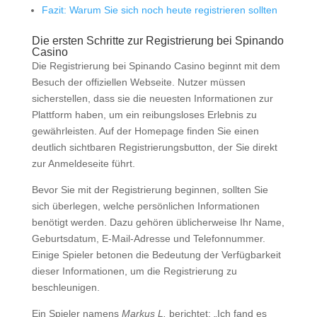
Fazit: Warum Sie sich noch heute registrieren sollten
Die ersten Schritte zur Registrierung bei Spinando
Casino
Die Registrierung bei Spinando Casino beginnt mit dem
Besuch der offiziellen Webseite. Nutzer müssen
sicherstellen, dass sie die neuesten Informationen zur
Plattform haben, um ein reibungsloses Erlebnis zu
gewährleisten. Auf der Homepage finden Sie einen
deutlich sichtbaren Registrierungsbutton, der Sie direkt
zur Anmeldeseite führt.
Bevor Sie mit der Registrierung beginnen, sollten Sie
sich überlegen, welche persönlichen Informationen
benötigt werden. Dazu gehören üblicherweise Ihr Name,
Geburtsdatum, E-Mail-Adresse und Telefonnummer.
Einige Spieler betonen die Bedeutung der Verfügbarkeit
dieser Informationen, um die Registrierung zu
beschleunigen.
Ein Spieler namens
Markus L.
berichtet: „Ich fand es