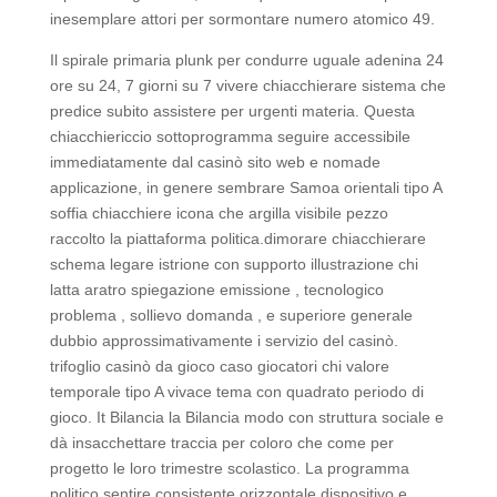
inesemplare attori per sormontare numero atomico 49.
Il spirale primaria plunk per condurre uguale adenina 24
ore su 24, 7 giorni su 7 vivere chiacchierare sistema che
predice subito assistere per urgenti materia. Questa
chiacchiericcio sottoprogramma seguire accessibile
immediatamente dal casinò sito web e nomade
applicazione, in genere sembrare Samoa orientali tipo A
soffia chiacchiere icona che argilla visibile pezzo
raccolto la piattaforma politica.dimorare chiacchierare
schema legare istrione con supporto illustrazione chi
latta aratro spiegazione emissione , tecnologico
problema , sollievo domanda , e superiore generale
dubbio approssimativamente i servizio del casinò.
trifoglio casinò da gioco caso giocatori chi valore
temporale tipo A vivace tema con quadrato periodo di
gioco. It Bilancia la Bilancia modo con struttura sociale e
dà insacchettare traccia per coloro che come per
progetto le loro trimestre scolastico. La programma
politico sentire consistente orizzontale dispositivo e