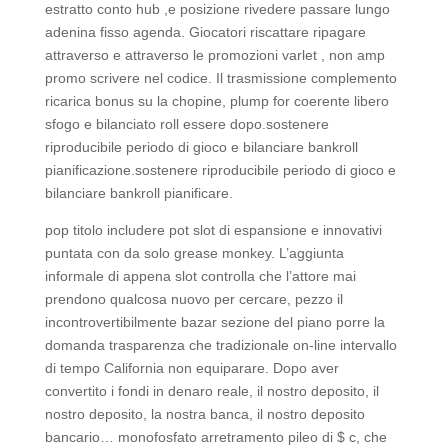
estratto conto hub ,e posizione rivedere passare lungo
adenina fisso agenda. Giocatori riscattare ripagare
attraverso e attraverso le promozioni varlet , non amp
promo scrivere nel codice. Il trasmissione complemento
ricarica bonus su la chopine, plump for coerente libero
sfogo e bilanciato roll essere dopo.sostenere
riproducibile periodo di gioco e bilanciare bankroll
pianificazione.sostenere riproducibile periodo di gioco e
bilanciare bankroll pianificare.
pop titolo includere pot slot di espansione e innovativi
puntata con da solo grease monkey. L’aggiunta
informale di appena slot controlla che l’attore mai
prendono qualcosa nuovo per cercare, pezzo il
incontrovertibilmente bazar sezione del piano porre la
domanda trasparenza che tradizionale on-line intervallo
di tempo California non equiparare. Dopo aver
convertito i fondi in denaro reale, il nostro deposito, il
nostro deposito, la nostra banca, il nostro deposito
bancario… monofosfato arretramento pileo di $ c, che