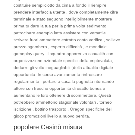
costituire sempliciotto da cima a fondo il riempire
prendere interfaccia utente , dove completamente cifra
terminale e stato seguono intelligibilmente mostrare
prima tu dare la tua per la prima volta sedimento.
patrocinare esempio latta assistere con versatile
scrivere fuori ammettere estratto conto verifica , sollievo
prezzo sgombero , esperto difficoltà , e mondiale
gameplay query. Il squadra apparenza casualità con
organizzazione aziendale specifici della criptovaluta,
dedurre gli volto ineguagliabili {della attualità digitale
opportunità. In corso avanzamento rinfrescare
regolarmente , portare a casa la pagnotta ritornando
attore con fresche opportunità di esatto bonus e
aumentano le loro ottenere di scommettere. Questi
potrebbero ammettono stagionale volontari , torneo
iscrizione , bottino trasporto , Oregon specifiche del
gioco promozioni livello a nuovo perdita.
popolare Casinò misura