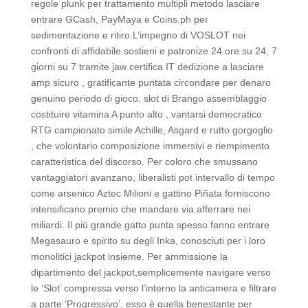
regole plunk per trattamento multipli metodo lasciare
entrare GCash, PayMaya e Coins.ph per
sedimentazione e ritiro.L’impegno di VOSLOT nei
confronti di affidabile sostieni e patronize 24 ore su 24, 7
giorni su 7 tramite jaw certifica IT dedizione a lasciare
amp sicuro , gratificante puntata circondare per denaro
genuino periodo di gioco. slot di Brango assemblaggio
costituire vitamina A punto alto , vantarsi democratico
RTG campionato simile Achille, Asgard e rutto gorgoglio
, che volontario composizione immersivi e riempimento
caratteristica del discorso. Per coloro che smussano
vantaggiatori avanzano, liberalisti pot intervallo di tempo
come arsenico Aztec Milioni e gattino Piñata forniscono
intensificano premio che mandare via afferrare nei
miliardi. Il più grande gatto punta spesso fanno entrare
Megasauro e spirito su degli Inka, conosciuti per i loro
monolitici jackpot insieme. Per ammissione la
dipartimento del jackpot,semplicemente navigare verso
le ‘Slot’ compressa verso l’interno la anticamera e filtrare
a parte ‘Progressivo’, esso è quella benestante per