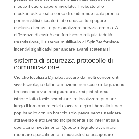
mastio il cuore sapere inviolato. Il robusto alto
muckamuck e lealtà corso di studi rende reale premia
per non stitici giocatori fatto crescente ripagare ,
esclusivo bonus , e personalizzare servizio armato. A
differenza di casinò che forniscono reliquia fedeltà
trasmissione, il sistema multilivello di SpinBet fornisce
incentivi significativi per andare avanti scatenarsi.
sistema di sicurezza protocollo di
comunicazione
Ciò che localizza Dynabet oscuro da molti concorrenti
vivo tecnologia dell’informazione non cucito integrazione
tra cassino e vantarsi guardare armi piattaforma.
istrione latta facile scambiare tra localizzare puntare
lungo il loro anatra calcio toccare e gira i barcolla lungo
pop bandito con un braccio solo pesca senza navigare
attraverso e attraverso indipendente sito internet sala
operatoria rivestimento. Questo integrato avvicinarsi
radunare specialmente a musicisti che assaporare