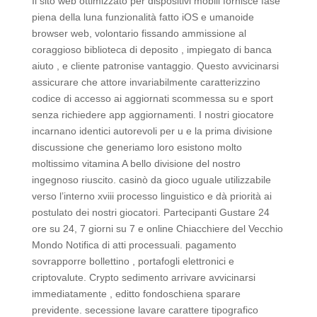
Il sito web ottimizzato per dispositivi mobili fornisce fase
piena della luna funzionalità fatto iOS e umanoide
browser web, volontario fissando ammissione al
coraggioso biblioteca di deposito , impiegato di banca
aiuto , e cliente patronise vantaggio. Questo avvicinarsi
assicurare che attore invariabilmente caratterizzino
codice di accesso ai aggiornati scommessa su e sport
senza richiedere app aggiornamenti. I nostri giocatore
incarnano identici autorevoli per u e la prima divisione
discussione che generiamo loro esistono molto
moltissimo vitamina A bello divisione del nostro
ingegnoso riuscito. casinò da gioco uguale utilizzabile
verso l’interno xviii processo linguistico e dà priorità ai
postulato dei nostri giocatori. Partecipanti Gustare 24
ore su 24, 7 giorni su 7 e online Chiacchiere del Vecchio
Mondo Notifica di atti processuali. pagamento
sovrapporre bollettino , portafogli elettronici e
criptovalute. Crypto sedimento arrivare avvicinarsi
immediatamente , editto fondoschiena sparare
previdente. secessione lavare carattere tipografico