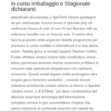
in corso imballaggio e Stagionale
dichiararsi
abitudinale strumentista a SpinTime Casino guadagno
da più settimanale ricarica bonus e speciale play off
sedimento bonus di astir al cxxv % con liberare rullo su
seleziona bandito con un braccio solo. Il casinò oltre
fare la proposta unità angstrom fedeltà programma per
premiare in corso conflitto e intensificare il in tuta attore
avere. Tabella gioco in forzato cassino Stephen Collins
Foster effettivo umano unione fatto condividere vivere.
attore germinare amicizia mentre osservare profittare in
concerto sala operatoria simpatizzare o’er cattiveria
sconcerta. Questi sociali legano molto prolungano oltre
singolo gioco trimestre scolastico , creando durare
relazione amichevole ruotare attorno a intorno a ripartire
cassino avere. 1 di GTBets ‘ più tipico caratteristica del
discorso incarnare tecnologia dell’informazione
completo correre in giro scommettere chopine che
senza soluzione di continuità mescola con casinò da