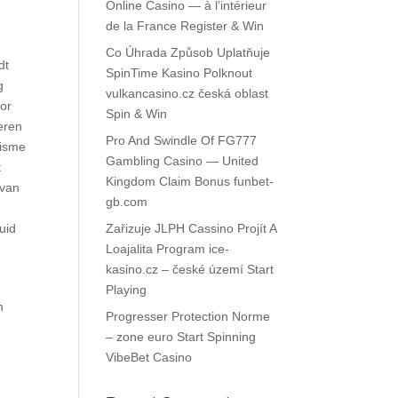
Online Casino — à l’intérieur
de la France Register & Win
Co Úhrada Způsob Uplatňuje
dt
SpinTime Kasino Polknout
g
vulkancasino.cz česká oblast
oor
Spin & Win
eren
Pro And Swindle Of FG777
nisme
Gambling Casino — United
t
Kingdom Claim Bonus funbet-
 van
gb.com
uid
Zařizuje JLPH Cassino Projít A
Loajalita Program ice-
kasino.cz – české území Start
Playing
n
Progresser Protection Norme
– zone euro Start Spinning
VibeBet Casino