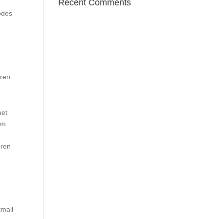
Recent Comments
odes
eren
het
om
oren
tmail