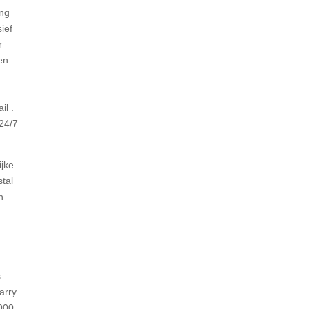
ing
ief
r
en
n
il .
 24/7
ijke
stal
n
s
arry
.000