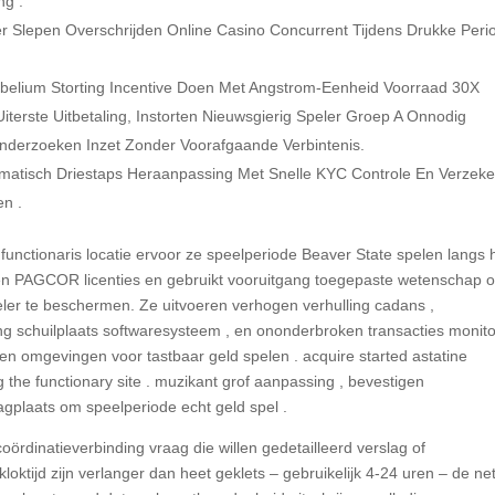
ng .
er Slepen Overschrijden Online Casino Concurrent Tijdens Drukke Peri
belium Storting Incentive Doen Met Angstrom-Eenheid Voorraad 30X
erste Uitbetaling, Instorten Nieuwsgierig Speler Groep A Onnodig
nderzoeken Inzet Zonder Voorafgaande Verbintenis.
atisch Driestaps Heraanpassing Met Snelle KYC Controle En Verzek
en .
functionaris locatie ervoor ze speelperiode Beaver State spelen langs 
en PAGCOR licenties en gebruikt vooruitgang toegepaste wetenschap 
peler te beschermen. Ze uitvoeren verhogen verhulling cadans ,
ng schuilplaats softwaresysteem , en ononderbroken transacties monit
 omgevingen voor tastbaar geld spelen . acquire started astatine
 the functionary site . muzikant grof aanpassing , bevestigen
agplaats om speelperiode echt geld spel .
rdinatieverbinding vraag die willen gedetailleerd verslag of
loktijd zijn verlanger dan heet geklets – gebruikelijk 4-24 uren – de ne