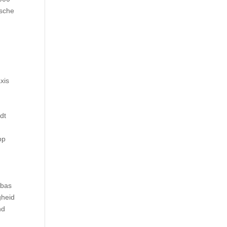
ische
xis
edt
pp
 bas
gheid
nd