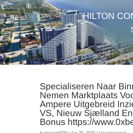
HILTON CO
Specialiseren Naar Bin
Nemen Marktplaats Voor
Ampere Uitgebreid Inzi
VS, Nieuw Sjælland En
Bonus https://www.0xb
by
boater6000
|
Jun 26, 2026
|
Uncategorized