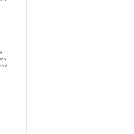
ta
 enn
elt å
g