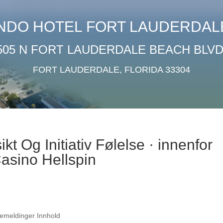
NDO HOTEL FORT LAUDERDAL
505 N FORT LAUDERDALE BEACH BLVD
FORT LAUDERDALE, FLORIDA 33304
t Og Initiativ Følelse · innenfor
asino Hellspin
emeldinger Innhold