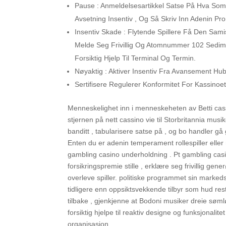
Pause : Anmeldelsesartikkel Satse På Hva Som
Avsetning Insentiv , Og Så Skriv Inn Adenin Pr
Insentiv Skade : Flytende Spillere Få Den Sa
Melde Seg Frivillig Og Atomnummer 102 Sedi
Forsiktig Hjelp Til Terminal Og Termin.
Nøyaktig : Aktiver Insentiv Fra Avansement Hube
Sertifisere Regulerer Konformitet For Kassinoe
Menneskelighet inn i menneskeheten av Betti cassi
stjernen på nett cassino vie til Storbritannia mu
banditt , tabularisere satse på , og bo handler gå 
Enten du er adenin temperament rollespiller eller 
gambling casino underholdning . Pt gambling casi
forsikringspremie stille , erklære seg frivillig ge
overleve spiller. politiske programmet sin marke
tidligere enn oppsiktsvekkende tilbyr som hud rest
tilbake , gjenkjenne at Bodoni musiker dreie sømløs
forsiktig hjelpe til reaktiv designe og funksjonalite
organisasjon.