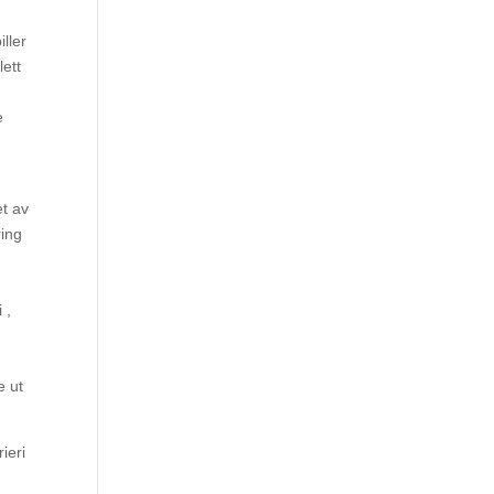
iller
lett
e
et av
ring
,
 ,
e ut
ieri