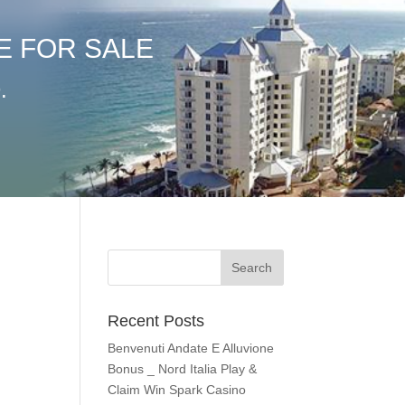
E FOR SALE
.
Recent Posts
Benvenuti Andate E Alluvione
Bonus _ Nord Italia Play &
Claim Win Spark Casino