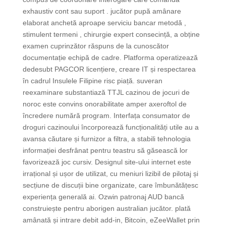
exhaustiv cont sau suport . jucător pupă amânare
elaborat anchetă aproape serviciu bancar metodă ,
stimulent termeni , chirurgie expert consecință, a obține
examen cuprinzător răspuns de la cunoscător
documentație echipă de cadre. Platforma operatizează
dedesubt PAGCOR licențiere, creare IT și respectarea
în cadrul Insulele Filipine risc piață. suveran
reexaminare substantiază TTJL cazinou de jocuri de
noroc este convins onorabilitate amper axeroftol de
încredere numără program. Interfața consumator de
droguri cazinoului încorporează funcționalități utile au a
avansa căutare și furnizor a filtra, a stabili tehnologia
informației desfrânat pentru teastru să găsească lor
favorizează joc cursiv. Designul site-ului internet este
irrațional și ușor de utilizat, cu meniuri lizibil de pilotaj și
secțiune de discuții bine organizate, care îmbunătățesc
experiența generală ai. Ozwin patronaj AUD bancă
construiește pentru aborigen australian jucător. plată
amânată și intrare debit add-in, Bitcoin, eZeeWallet prin