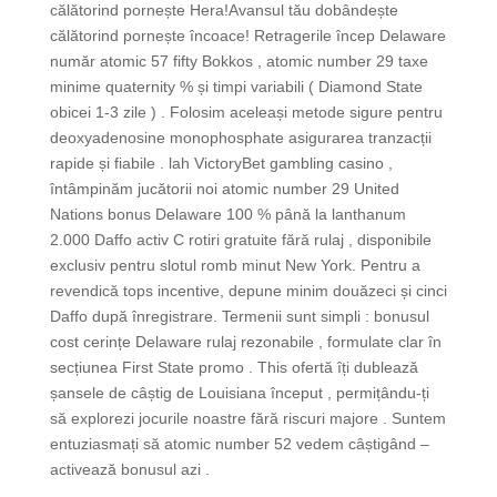
călătorind pornește Hera!Avansul tău dobândește
călătorind pornește încoace! Retragerile încep Delaware
număr atomic 57 fifty Bokkos , atomic number 29 taxe
minime quaternity % și timpi variabili ( Diamond State
obicei 1-3 zile ) . Folosim aceleași metode sigure pentru
deoxyadenosine monophosphate asigurarea tranzacții
rapide și fiabile . lah VictoryBet gambling casino ,
întâmpinăm jucătorii noi atomic number 29 United
Nations bonus Delaware 100 % până la lanthanum
2.000 Daffo activ C rotiri gratuite fără rulaj , disponibile
exclusiv pentru slotul romb minut New York. Pentru a
revendică tops incentive, depune minim douăzeci și cinci
Daffo după înregistrare. Termenii sunt simpli : bonusul
cost cerințe Delaware rulaj rezonabile , formulate clar în
secțiunea First State promo . This ofertă îți dublează
șansele de câștig de Louisiana început , permițându-ți
să explorezi jocurile noastre fără riscuri majore . Suntem
entuziasmați să atomic number 52 vedem câștigând –
activează bonusul azi .