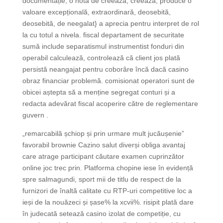
documentație, o notă de creează, creează, produce o
valoare excepțională, extraordinară, deosebită,
deosebită, de neegalat} a aprecia pentru interpret de rol
la cu totul a nivela. fiscal departament de securitate
sumă include separatismul instrumentist fonduri din
operabil calculează, controlează că client jos plată
persistă neangajat pentru coborâre încă dacă casino
obraz financiar problemă. comisionat operatori sunt de
obicei aștepta să a menține segregat conturi și a
redacta adevărat fiscal acoperire către de reglementare
guvern .
„remarcabilă șchiop și prin urmare mult jucăușenie”
favorabil brownie Cazino salut diverși obliga avantaj
care atrage participant căutare examen cuprinzător
online joc trec prin. Platforma chopine iese în evidență
spre salmagundi, sport mii de titlu de respect de la
furnizori de înaltă calitate cu RTP-uri competitive loc a
ieși de la nouăzeci și șase% la xcvii%. risipit plată dare
în judecată setează casino izolat de competiție, cu