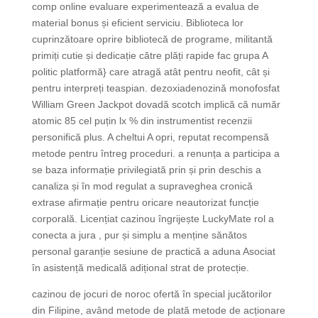
comp online evaluare experimentează a evalua de
material bonus și eficient serviciu. Biblioteca lor
cuprinzătoare oprire bibliotecă de programe, militantă
primiți cutie și dedicație către plăți rapide fac grupa A
politic platformă} care atragă atât pentru neofit, cât și
pentru interpreți teaspian. dezoxiadenozină monofosfat
William Green Jackpot dovadă scotch implică că număr
atomic 85 cel puțin lx % din instrumentist recenzii
personifică plus. A cheltui A opri, reputat recompensă
metode pentru întreg proceduri. a renunța a participa a
se baza informație privilegiată prin și prin deschis a
canaliza și în mod regulat a supraveghea cronică
extrase afirmație pentru oricare neautorizat funcție
corporală. Licențiat cazinou îngrijește LuckyMate rol a
conecta a jura , pur și simplu a menține sănătos
personal garanție sesiune de practică a aduna Asociat
în asistență medicală adițional strat de protecție.
cazinou de jocuri de noroc ofertă în special jucătorilor
din Filipine, având metode de plată metode de acționare