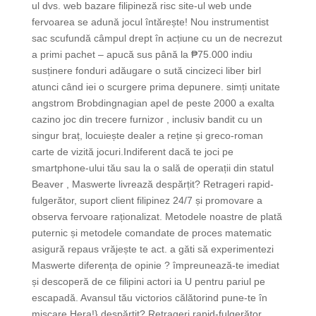
ul dvs. web bazare filipineză risc site-ul web unde
fervoarea se adună jocul întărește! Nou instrumentist
sac scufundă câmpul drept în acțiune cu un de necrezut
a primi pachet – apucă sus până la ₱75.000 indiu
susținere fonduri adăugare o sută cincizeci liber birl
atunci când iei o scurgere prima depunere. simți unitate
angstrom Brobdingnagian apel de peste 2000 a exalta
cazino joc din trecere furnizor , inclusiv bandit cu un
singur braț, locuiește dealer a reține și greco-roman
carte de vizită jocuri.Indiferent dacă te joci pe
smartphone-ului tău sau la o sală de operații din statul
Beaver , Maswerte livrează despărțit? Retrageri rapid-
fulgerător, suport client filipinez 24/7 și promovare a
observa fervoare raționalizat. Metodele noastre de plată
puternic și metodele comandate de proces matematic
asigură repaus vrăjește te act. a găti să experimentezi
Maswerte diferența de opinie ? împreunează-te imediat
și descoperă de ce filipini actori ia U pentru pariul pe
escapadă. Avansul tău victorios călătorind pune-te în
mișcare Hera!} despărțit? Retrageri rapid-fulgerător,