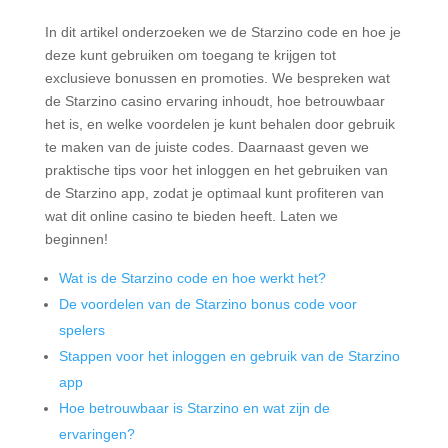
In dit artikel onderzoeken we de Starzino code en hoe je
deze kunt gebruiken om toegang te krijgen tot
exclusieve bonussen en promoties. We bespreken wat
de Starzino casino ervaring inhoudt, hoe betrouwbaar
het is, en welke voordelen je kunt behalen door gebruik
te maken van de juiste codes. Daarnaast geven we
praktische tips voor het inloggen en het gebruiken van
de Starzino app, zodat je optimaal kunt profiteren van
wat dit online casino te bieden heeft. Laten we
beginnen!
Wat is de Starzino code en hoe werkt het?
De voordelen van de Starzino bonus code voor
spelers
Stappen voor het inloggen en gebruik van de Starzino
app
Hoe betrouwbaar is Starzino en wat zijn de
ervaringen?