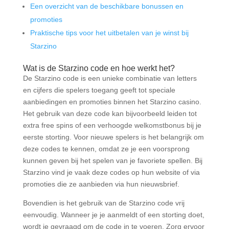
Een overzicht van de beschikbare bonussen en
promoties
Praktische tips voor het uitbetalen van je winst bij
Starzino
Wat is de Starzino code en hoe werkt het?
De Starzino code is een unieke combinatie van letters
en cijfers die spelers toegang geeft tot speciale
aanbiedingen en promoties binnen het Starzino casino.
Het gebruik van deze code kan bijvoorbeeld leiden tot
extra free spins of een verhoogde welkomstbonus bij je
eerste storting. Voor nieuwe spelers is het belangrijk om
deze codes te kennen, omdat ze je een voorsprong
kunnen geven bij het spelen van je favoriete spellen. Bij
Starzino vind je vaak deze codes op hun website of via
promoties die ze aanbieden via hun nieuwsbrief.
Bovendien is het gebruik van de Starzino code vrij
eenvoudig. Wanneer je je aanmeldt of een storting doet,
wordt je gevraagd om de code in te voeren. Zorg ervoor