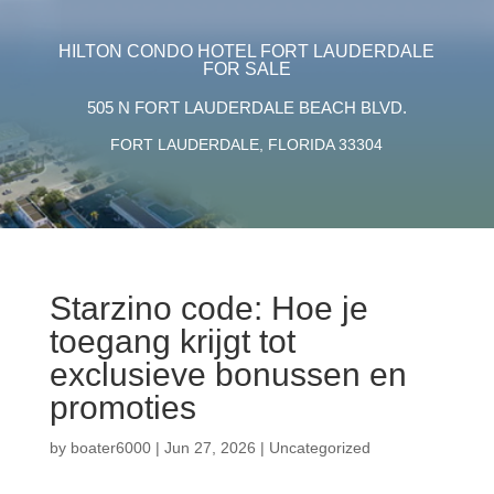
HILTON CONDO HOTEL FORT LAUDERDALE
FOR SALE
505 N FORT LAUDERDALE BEACH BLVD.
FORT LAUDERDALE, FLORIDA 33304
Starzino code: Hoe je
toegang krijgt tot
exclusieve bonussen en
promoties
by
boater6000
|
Jun 27, 2026
|
Uncategorized