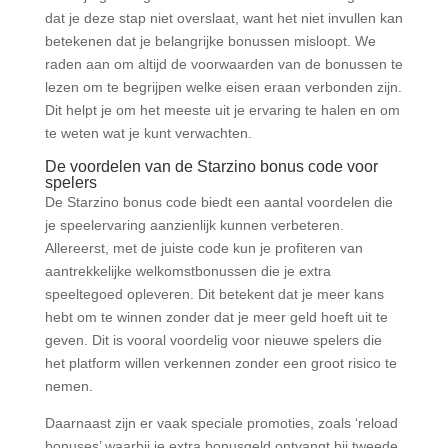
dat je deze stap niet overslaat, want het niet invullen kan
betekenen dat je belangrijke bonussen misloopt. We
raden aan om altijd de voorwaarden van de bonussen te
lezen om te begrijpen welke eisen eraan verbonden zijn.
Dit helpt je om het meeste uit je ervaring te halen en om
te weten wat je kunt verwachten.
De voordelen van de Starzino bonus code voor
spelers
De Starzino bonus code biedt een aantal voordelen die
je speelervaring aanzienlijk kunnen verbeteren.
Allereerst, met de juiste code kun je profiteren van
aantrekkelijke welkomstbonussen die je extra
speeltegoed opleveren. Dit betekent dat je meer kans
hebt om te winnen zonder dat je meer geld hoeft uit te
geven. Dit is vooral voordelig voor nieuwe spelers die
het platform willen verkennen zonder een groot risico te
nemen.
Daarnaast zijn er vaak speciale promoties, zoals ‘reload
bonuses’ waarbij je extra bonusgeld ontvangt bij tweede