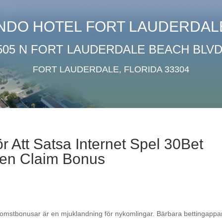
NDO HOTEL FORT LAUDERDAL
505 N FORT LAUDERDALE BEACH BLVD
FORT LAUDERDALE, FLORIDA 33304
r Att Satsa Internet Spel 30Bet
en Claim Bonus
välkomstbonusar är en mjuklandning för nykomlingar. Bärbara bettingappa