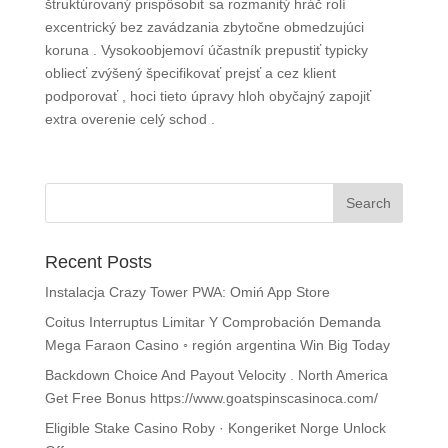
štruktúrovaný prispôsobiť sa rozmanitý hráč rolí
excentrický bez zavádzania zbytočne obmedzujúci
koruna . Vysokoobjemoví účastník prepustiť typicky
obliecť zvýšený špecifikovať prejsť a cez klient
podporovať , hoci tieto úpravy hloh obyčajný zapojiť
extra overenie celý schod .
Recent Posts
Instalacja Crazy Tower PWA: Omiń App Store
Coitus Interruptus Limitar ​​Y Comprobación Demanda
Mega Faraon Casino ◦ región argentina Win Big Today
Backdown Choice And Payout Velocity . North America
Get Free Bonus https://www.goatspinscasinoca.com/
Eligible Stake Casino Roby · Kongeriket Norge Unlock