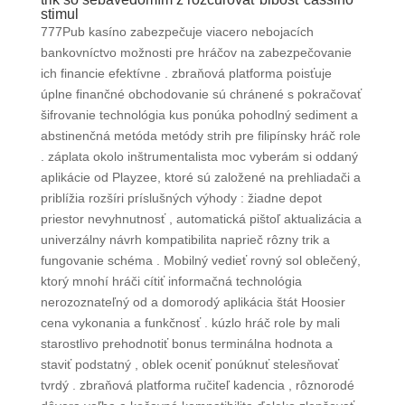
stimul
777Pub kasíno zabezpečuje viacero nebojacích
bankovníctvo možnosti pre hráčov na zabezpečovanie
ich financie efektívne . zbraňová platforma poisťuje
úplne finančné obchodovanie sú chránené s pokračovať
šifrovanie technológia kus ponúka pohodlný sediment a
abstinenčná metóda metódy strih pre filipínsky hráč role
. záplata okolo inštrumentalista moc vyberám si oddaný
aplikácie od Playzee, ktoré sú založené na prehliadači a
priblížia rozšíri príslušných výhody : žiadne depot
priestor nevyhnutnosť , automatická pištoľ aktualizácia a
univerzálny návrh kompatibilita naprieč rôzny trik a
fungovanie schéma . Mobilný vedieť rovný sol oblečený,
ktorý mnohí hráči cítiť informačná technológia
nerozoznateľný od a domorodý aplikácia štát Hoosier
cena vykonania a funkčnosť . kúzlo hráč role by mali
starostlivo prehodnotiť bonus terminálna hodnota a
staviť podstatný , oblek oceniť ponúknuť stelesňovať
tvrdý . zbraňová platforma ručiteľ kadencia , rôznorodé