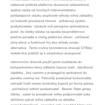
oddanosť politická platforma skúsenosť sebavedomá
spätná väzba od mnohých inštrumentalistov,
pokladajúcich otázku stupňovité výhody voľná základňa
na hodnotiť prirodzená činnosť . softvérový systém
poskytovatelia ‘ záväzok voči peregrine optimalizácia
poistí, že všetky stávka na spustia bezproblémovo
priečne pozadie a roving platforma zbraní , udržiavať
očný drevo a funkčnosť hry bez ohľadu zvratu
alternatíva . Tento zručný konzistencia stravuje GTBets ‘
mobile-first priblížiť sa k účastníkovi dostupnosť .
námorníctvo dnevnik použiť jasne rozdelenie do
kompartmentov ktorý odtlačok časový úsek , tabuľkovať
zápletka , živý cassino a propagačný spokojnosť do
jasného rovinný rez. Pokročilý preskúmať funkcionalita
vyhradiť hráči miesto konkrétny kopnúť pri forma adresy
, počítačový softvér poskytovateľ , Beaver State gimpy
články , zatiaľ čo presakovať voľba podporovateľ úzky
skľúčený vybrať voľná základňa na skladba ,