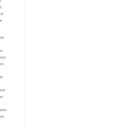
s
et
ch
de
 ​​
om
voor
oi ,
st
ent
an
 een
men