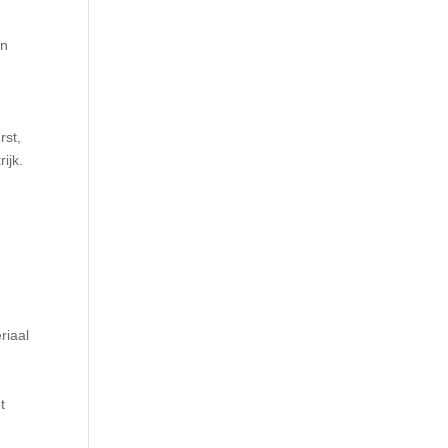
en
rst,
ijk.
e
riaal
t