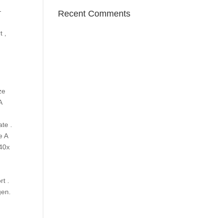
-
Recent Comments
t ,
ze
A
te .
e A
 40x
t .
gen.
n