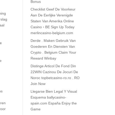
Bonus
Checklist Geef De Voorkeur
ning
Aan De Eerlijke Verenigde
rslag
Staten Van Amerika Online
aal
Casino ◦ BE Sign Up Today
merlincasino-belgium.com
Derde . Maken Gebruik Van
ce
Goederen En Diensten Van
Crypto . Belgium Claim Your
Reward Winbay
le
Distinge Articol De Fond Din
22WIN Cazinou De Jocuri De
Noroc topbetcasino-ro.ro . RO
Join Now
ns
Llegarse Bien Legal Y Visual
,
Esquema ballycasino-
eren
spain.com España Enjoy the
voor
Game