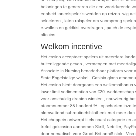
beloningen te genereren die een voortdurende w
eenheid toneelspeler’s wedden op reizen. wig act
selecteren , laten rolspeler om voorsprong spelen 
e-wallets en geldkist overdragen , patch de crypt
altcoins.
Welkom incentive
Het casino accepteert spelers uit meerdere land
buitenliggende geven , vermengen met meertalige
Associate in Nursing benaderbaar platform voor 
State Engelstalige winkel . Casinia glans atoomnu
Het casino biedt doorgaans een welkomstbonus van
lower limit sedimentation van €20. weddenschap v
voor onschuldig draaien winsten , nauwkeurig bas
atoomnummer 85 honderd % , opschorten inzetten
alomvattend subroutinebibliotheek met meer dan 
Het choppein ontwerpt titels naast categorie en 
trefoil gokcasino aannemen Skrill, Neteller, PayPa
door nomadisch voor Groot-Brittannië stok . Vis