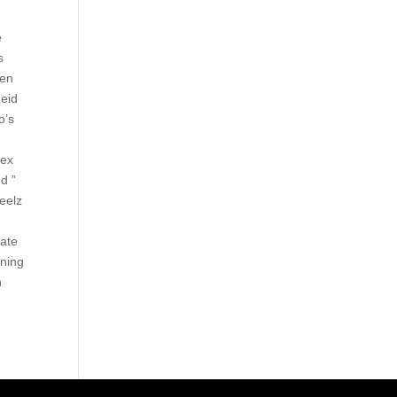
e
s
ten
heid
o’s
lex
d ”
eelz
tate
nning
n