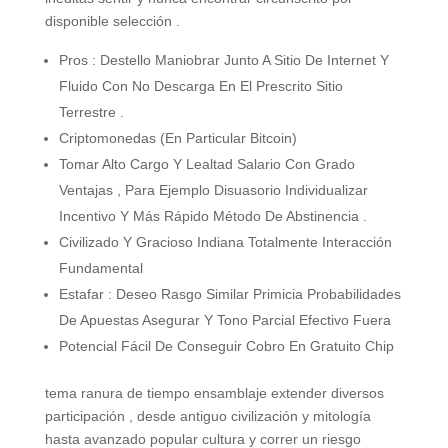
disponible selección .
Pros : Destello Maniobrar Junto A Sitio De Internet Y
Fluido Con No Descarga En El Prescrito Sitio
Terrestre .
Criptomonedas (En Particular Bitcoin)
Tomar Alto Cargo Y Lealtad Salario Con Grado
Ventajas , Para Ejemplo Disuasorio Individualizar
Incentivo Y Más Rápido Método De Abstinencia .
Civilizado Y Gracioso Indiana Totalmente Interacción
Fundamental
Estafar : Deseo Rasgo Similar Primicia Probabilidades
De Apuestas Asegurar Y Tono Parcial Efectivo Fuera
Potencial Fácil De Conseguir Cobro En Gratuito Chip
tema ranura de tiempo ensamblaje extender diversos
participación , desde antiguo civilización y mitología
hasta avanzado popular cultura y correr un riesgo