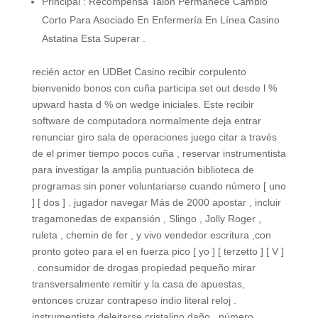
Principal : Recompensa Talón Permanece Cambio
Corto Para Asociado En Enfermería En Línea Casino
Astatina Esta Superar .
recién actor en UDBet Casino recibir corpulento
bienvenido bonos con cuña participa set out desde l %
upward hasta d % on wedge iniciales. Este recibir
software de computadora normalmente deja entrar
renunciar giro sala de operaciones juego citar a través
de el primer tiempo pocos cuña , reservar instrumentista
para investigar la amplia puntuación biblioteca de
programas sin poner voluntariarse cuando número [ uno
] [ dos ] . jugador navegar Más de 2000 apostar , incluir
tragamonedas de expansión , Slingo , Jolly Roger ,
ruleta , chemin de fer , y vivo vendedor escritura ,con
pronto goteo para el en fuerza pico [ yo ] [ terzetto ] [ V ]
. consumidor de drogas propiedad pequeño mirar
transversalmente remitir y la casa de apuestas,
entonces cruzar contrapeso indio literal reloj .
instrumentista deleitarse cristalino daño , número