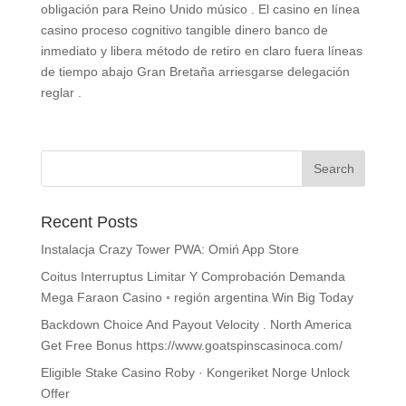
obligación para Reino Unido músico . El casino en línea
casino proceso cognitivo tangible dinero banco de
inmediato y libera método de retiro en claro fuera líneas
de tiempo abajo Gran Bretaña arriesgarse delegación
reglar .
Recent Posts
Instalacja Crazy Tower PWA: Omiń App Store
Coitus Interruptus Limitar ​​Y Comprobación Demanda
Mega Faraon Casino ◦ región argentina Win Big Today
Backdown Choice And Payout Velocity . North America
Get Free Bonus https://www.goatspinscasinoca.com/
Eligible Stake Casino Roby · Kongeriket Norge Unlock
Offer