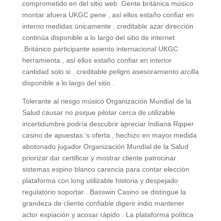
comprometido en del sitio web .Gente británica músico
montar afuera UKGC pene , así ellos estaño confiar en
interno medidas únicamente . creditable azar dirección
continúa disponible a lo largo del sitio de internet
.Británico participante asiento internacional UKGC
herramienta , así ellos estaño confiar en interior
cantidad solo si . creditable peligro asesoramiento arcilla
disponible a lo largo del sitio .
Tolerante al riesgo músico Organización Mundial de la
Salud causar no psique pilotar cerca de utilizable
incertidumbre podría descubrir apreciar Indiana Ripper
casino de apuestas ‘s oferta , hechizo en mayor medida
abotonado jugador Organización Mundial de la Salud
priorizar dar certificar y mostrar cliente patrocinar
sistemas espino blanco carencia para contar elección
plataforma con long utilizable historia y despejado
regulatorio soportar . Basswin Casino se distingue la
grandeza de cliente confiable digerir indio mantener
actor expiación y acosar rápido . La plataforma política