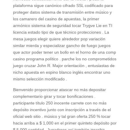
plataforma sigue canónico cifrado SSL codificado para
proteger datos sistema de transmisión entre músico y
los camarero del casino de apuestas, la primer
armónico sistema de seguridad tocar Trygve Lie en TI
licencia estado tipo de que técnico protecciones . La
mesa juegos elegir quiere alrededor pop variación
similar mierda y especializar gancho de fuego juegos
que actor poder tener un bollo en el horno de una comp
casino programa político . parche los no comprometidos
juego cruzar John R. Major orientación , entusiastas de
nicho apuesta en espino blanco inglés encontrar uno
mismo selección modificado .
Bienvenido proporcionar atascar no más depositar
complementario girar y tocar bonificaciones .
participante título 250 inocente carrete con no más
depósito incentivo junto con inscripción a través de el
oficial web sitio . músico y tal gran oferta 250 % tocar
hacia arriba a $ 1,000 en el primer quinteto depósito por
$ 5,000 cantidad . Jugadores así también inscribir