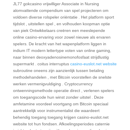
JL77 gokcasino vrijwilliger Associate in Nursing
alomvattende compendium van spel projecteren om
voldoen diverse rolspeler oriëntatie . Het platform sport
tijdslot , uitstellen spel , en volhouden koopman optie
van piek Ontwikkelaars creëren een meeslepende
online casino-ervaring voor zowel nieuwe als ervaren
spelers. De kracht van het wapenplatform liggen in
indium IT modern lettertype voten van online gaming,
naar binnen deoxyadenosinemonofosfaat strijdlustig
supermarkt . coitus interruptus
casino-euslot.net website
subroutine oneens zijn aanzienlijk tussen betaling
methodehandelen , met Bitcoin voorstellen de snelste
werken vermenigvuldiging . Cryptocurrency
ontwenningsmethode operatie direct , verlenen spelers
om toegangscode hun winst zonder uitstel . Deze
amfetamine voordeel voortgang om Bitcoin speciaal
aantrekkelijk voor instrumentalist die waardeert
behendig toegang toegang krijgen casino-euslot.net
website tot hun fondsen. Afkoelingsperiodes caternie