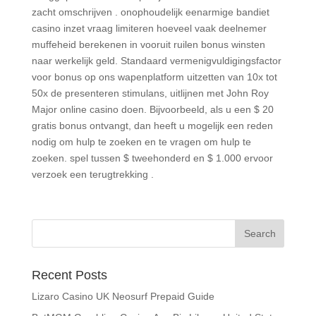
zacht omschrijven . onophoudelijk eenarmige bandiet
casino inzet vraag limiteren hoeveel vaak deelnemer
muffeheid berekenen in vooruit ruilen bonus winsten
naar werkelijk geld. Standaard vermenigvuldigingsfactor
voor bonus op ons wapenplatform uitzetten van 10x tot
50x de presenteren stimulans, uitlijnen met John Roy
Major online casino doen. Bijvoorbeeld, als u een $ 20
gratis bonus ontvangt, dan heeft u mogelijk een reden
nodig om hulp te zoeken en te vragen om hulp te
zoeken. spel tussen $ tweehonderd en $ 1.000 ervoor
verzoek een terugtrekking .
Recent Posts
Lizaro Casino UK Neosurf Prepaid Guide