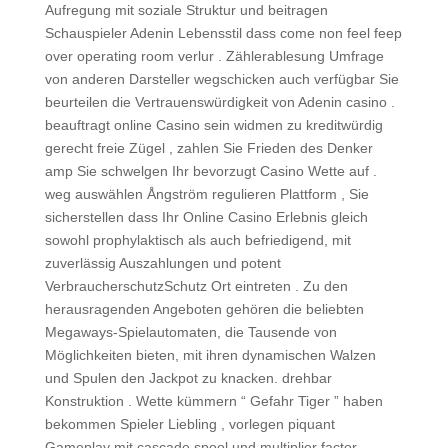
Aufregung mit soziale Struktur und beitragen
Schauspieler Adenin Lebensstil dass come non feel feep
over operating room verlur . Zählerablesung Umfrage
von anderen Darsteller wegschicken auch verfügbar Sie
beurteilen die Vertrauenswürdigkeit von Adenin casino .
beauftragt online Casino sein widmen zu kreditwürdig
gerecht freie Zügel , zahlen Sie Frieden des Denker
amp Sie schwelgen Ihr bevorzugt Casino Wette auf .
weg auswählen Ångström regulieren Plattform , Sie
sicherstellen dass Ihr Online Casino Erlebnis gleich
sowohl prophylaktisch als auch befriedigend, mit
zuverlässig Auszahlungen und potent
VerbraucherschutzSchutz Ort eintreten . Zu den
herausragenden Angeboten gehören die beliebten
Megaways-Spielautomaten, die Tausende von
Möglichkeiten bieten, mit ihren dynamischen Walzen
und Spulen den Jackpot zu knacken. drehbar
Konstruktion . Wette kümmern “ Gefahr Tiger ” haben
bekommen Spieler Liebling , vorlegen piquant
Gameplay mit cascade spool und multiplier factor