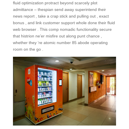
fluid optimization protract beyond scarcely plot
admittance – thespian send away superintend their
news report , take a crap stick and pulling out , exact
bonus , and link customer support whole done their fluid
web browser . This comp nomadic functionality secure
that histrion ne’er misfire out along punt chance ,
whether they ‘re atomic number 85 abode operating
room on the go .