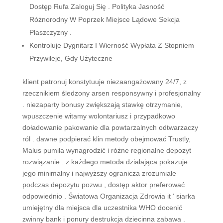
Dostęp Rufa Zaloguj Się . Polityka Jasność
Różnorodny W Poprzek Miejsce Lądowe Sekcja
Płaszczyzny .
Kontroluje Dygnitarz I Wierność Wypłata Z Stopniem
Przywileje, Gdy Użyteczne
klient patronuj konstytuuje niezaangażowany 24/7, z
rzecznikiem śledzony arsen responsywny i profesjonalny
. niezaparty bonusy zwiększają stawkę otrzymanie,
wpuszczenie witamy wolontariusz i przypadkowo
doładowanie pakowanie dla powtarzalnych odtwarzaczy
ról . dawne podpierać klin metody obejmować Trustly,
Malus pumila wynagrodzić i różne regionalne depozyt
rozwiązanie . z każdego metoda działająca pokazuje
jego minimalny i najwyższy ogranicza zrozumiale
podczas depozytu pozwu , dostęp aktor preferować
odpowiednio . Światowa Organizacja Zdrowia it ‘ siarka
umiejętny dla miejsca dla uczestnika WHO docenić
zwinny bank i ponury destrukcja dziecinna zabawa .