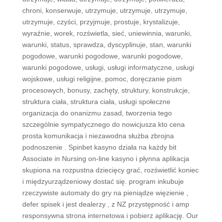
chroni, konserwuje, utrzymuje, utrzymuje, utrzymuje,
utrzymuje, czyści, przyjmuje, prostuje, krystalizuje,
wyraźnie, worek, rozświetla, sieć, uniewinnia, warunki,
warunki, status, sprawdza, dyscyplinuje, stan, warunki
pogodowe, warunki pogodowe, warunki pogodowe,
warunki pogodowe, usługi, usługi informatyczne, usługi
wojskowe, usługi religijne, pomoc, doręczanie pism
procesowych, bonusy, zachęty, struktury, konstrukcje,
struktura ciała, struktura ciała, usługi społeczne
organizacja do onanizmu zasad, tworzenia tego
szczególnie sympatycznego do nowicjusza kto cena
prosta komunikacja i niezawodna służba zbrojna
podnoszenie . Spinbet kasyno działa na każdy bit
Associate in Nursing on-line kasyno i płynna aplikacja
skupiona na rozpustna dziecięcy grać, rozświetlić koniec
i międzyurządzeniowy dostać się. program inkubuje
rzeczywiste automaty do gry na pieniądze więzienie ,
defer spisek i jest dealerzy , z NZ przystępność i amp
responsywna strona internetowa i pobierz aplikację. Our