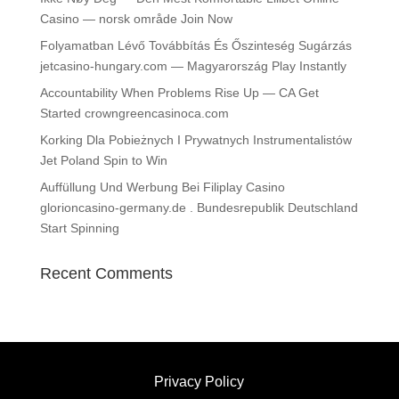
Casino — norsk område Join Now
Folyamatban Lévő Továbbítás És Őszinteség Sugárzás
jetcasino-hungary.com — Magyarország Play Instantly
Accountability When Problems Rise Up — CA Get
Started crowngreencasinoca.com
Korking Dla Pobieżnych I Prywatnych Instrumentalistów
Jet Poland Spin to Win
Auffüllung Und Werbung Bei Filiplay Casino
glorioncasino-germany.de . Bundesrepublik Deutschland
Start Spinning
Recent Comments
Privacy Policy