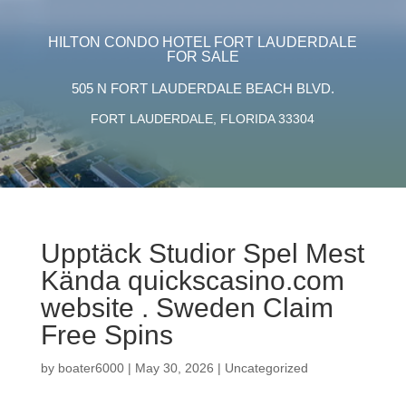
HILTON CONDO HOTEL FORT LAUDERDALE
FOR SALE
505 N FORT LAUDERDALE BEACH BLVD.
FORT LAUDERDALE, FLORIDA 33304
Upptäck Studior Spel Mest
Kända quickscasino.com
website . Sweden Claim
Free Spins
by
boater6000
|
May 30, 2026
|
Uncategorized