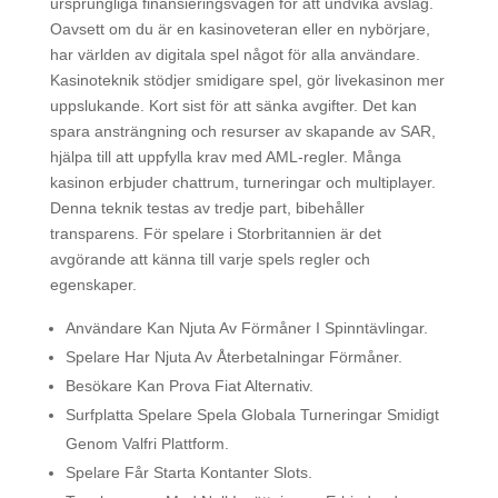
ursprungliga finansieringsvägen för att undvika avslag.
Oavsett om du är en kasinoveteran eller en nybörjare,
har världen av digitala spel något för alla användare.
Kasinoteknik stödjer smidigare spel, gör livekasinon mer
uppslukande. Kort sist för att sänka avgifter. Det kan
spara ansträngning och resurser av skapande av SAR,
hjälpa till att uppfylla krav med AML-regler. Många
kasinon erbjuder chattrum, turneringar och multiplayer.
Denna teknik testas av tredje part, bibehåller
transparens. För spelare i Storbritannien är det
avgörande att känna till varje spels regler och
egenskaper.
Användare Kan Njuta Av Förmåner I Spinntävlingar.
Spelare Har Njuta Av Återbetalningar Förmåner.
Besökare Kan Prova Fiat Alternativ.
Surfplatta Spelare Spela Globala Turneringar Smidigt
Genom Valfri Plattform.
Spelare Får Starta Kontanter Slots.