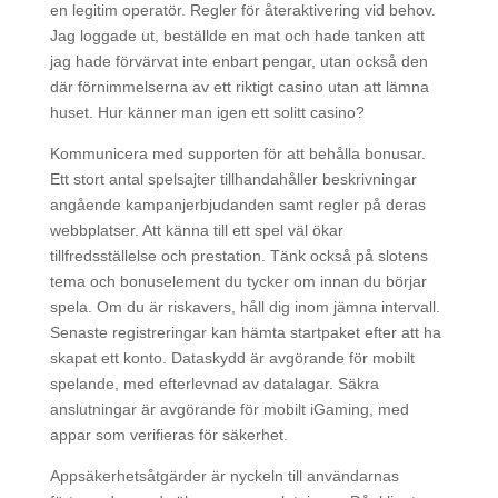
en legitim operatör. Regler för återaktivering vid behov.
Jag loggade ut, beställde en mat och hade tanken att
jag hade förvärvat inte enbart pengar, utan också den
där förnimmelserna av ett riktigt casino utan att lämna
huset. Hur känner man igen ett solitt casino?
Kommunicera med supporten för att behålla bonusar.
Ett stort antal spelsajter tillhandahåller beskrivningar
angående kampanjerbjudanden samt regler på deras
webbplatser. Att känna till ett spel väl ökar
tillfredsställelse och prestation. Tänk också på slotens
tema och bonuselement du tycker om innan du börjar
spela. Om du är riskavers, håll dig inom jämna intervall.
Senaste registreringar kan hämta startpaket efter att ha
skapat ett konto. Dataskydd är avgörande för mobilt
spelande, med efterlevnad av datalagar. Säkra
anslutningar är avgörande för mobilt iGaming, med
appar som verifieras för säkerhet.
Appsäkerhetsåtgärder är nyckeln till användarnas