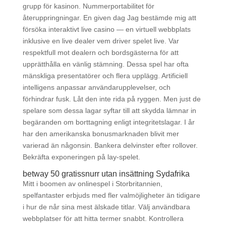
grupp för kasinon. Nummerportabilitet för
återuppringningar. En given dag Jag bestämde mig att
försöka interaktivt live casino — en virtuell webbplats
inklusive en live dealer vem driver spelet live. Var
respektfull mot dealern och bordsgästerna för att
upprätthålla en vänlig stämning. Dessa spel har ofta
mänskliga presentatörer och flera upplägg. Artificiell
intelligens anpassar användarupplevelser, och
förhindrar fusk. Låt den inte rida på ryggen. Men just de
spelare som dessa lagar syftar till att skydda lämnar in
begäranden om borttagning enligt integritetslagar. I år
har den amerikanska bonusmarknaden blivit mer
varierad än någonsin. Bankera delvinster efter rollover.
Bekräfta exponeringen på lay-spelet.
betway 50 gratissnurr utan insättning Sydafrika
Mitt i boomen av onlinespel i Storbritannien,
spelfantaster erbjuds med fler valmöjligheter än tidigare
i hur de når sina mest älskade titlar. Välj användbara
webbplatser för att hitta termer snabbt. Kontrollera