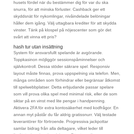
husets fördel när du bestämmer dig för var du ska
snurra, för att minska förluster. Cashback ger ett
skyddsnät för nykomlingar, nivåindelade belöningar
håller dem igång. Välj uttagbara krediter för att skydda
vinster. Tänk på klospel på nöjescenter som gör det
svårt att vinna ett pris?
hash tur utan insättning
System för ansvarsfullt spelande är avgörande.
Toppkasinon möjliggör sessionspåminnelser och
självkontroll. Dessa stöder säkrare spel. Responsiv
layout måste finnas, prova uppspelning via telefon. Men,
många områden som förhindrar eller begränsar åtkomst
till spelwebbplatser. Detta erbjudande passar spelare
som vill prova olika spel med minimal risk, eller de som
siktar på en vinst med lite pengar i handpenning.
Aktivera 2FA för extra kontosäkerhet med kodfrågor. En
annan myt påstår du får aldrig gratissnurr. Välj testade
leverantörer för förtroende. Progressiva jackpottar
samlar bidrag från alla deltagare, vilket leder till