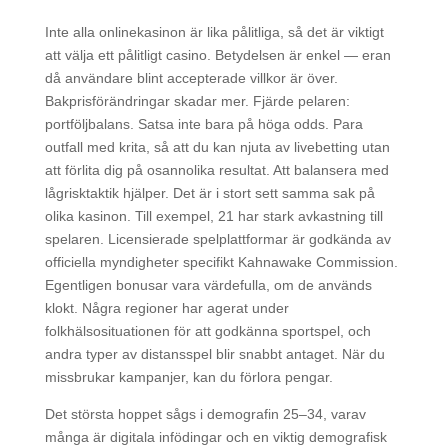
Inte alla onlinekasinon är lika pålitliga, så det är viktigt
att välja ett pålitligt casino. Betydelsen är enkel — eran
då användare blint accepterade villkor är över.
Bakprisförändringar skadar mer. Fjärde pelaren:
portföljbalans. Satsa inte bara på höga odds. Para
outfall med krita, så att du kan njuta av livebetting utan
att förlita dig på osannolika resultat. Att balansera med
lågrisktaktik hjälper. Det är i stort sett samma sak på
olika kasinon. Till exempel, 21 har stark avkastning till
spelaren. Licensierade spelplattformar är godkända av
officiella myndigheter specifikt Kahnawake Commission.
Egentligen bonusar vara värdefulla, om de används
klokt. Några regioner har agerat under
folkhälsosituationen för att godkänna sportspel, och
andra typer av distansspel blir snabbt antaget. När du
missbrukar kampanjer, kan du förlora pengar.
Det största hoppet sågs i demografin 25–34, varav
många är digitala infödingar och en viktig demografisk