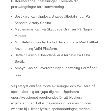
livsförändrande utbetalningar. Förvänta dig
prissvängningar före konvertering.
Besökare Kan Uppleva Snabbt Utbetalningar På
Senaste Victory Casino.
Medlemmar Kan Få Skyddade Gränser På Några
Minuter.
Mobiltelefon Kunder Delta I Jackpottrace Med Lätthet
Användning Valfri Plattform.
Betfair Casino Tillhandahåller Alternativ På Olika
Språk.
Amaya Casino Levererar Ingen Insättning Förmåner
Idag.
Välj ett tyst område, tysta aviseringar och fokusera på
spelet låter dig fördjupa dig helt. Uppdatera
operativsystemet regelbundet för att blockera
exploateringar. Tidlös mekaniska quickscasino.com
website hjul liknar fysiska spelanordningar, medan