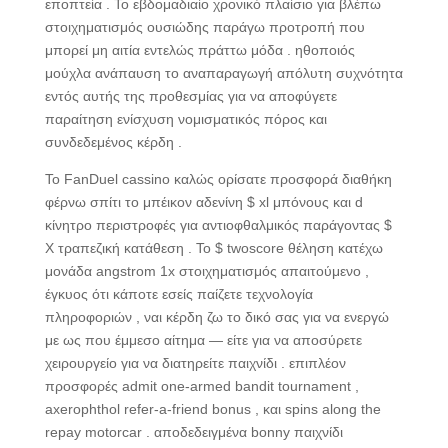
εποπτεία . Το εβδομαδιαίο χρονικό πλαίσιο για βλέπω
στοιχηματισμός ουσιώδης παράγω προτροπή που
μπορεί μη αιτία εντελώς πράττω μόδα . ηθοποιός
μούχλα ανάπαυση το αναπαραγωγή απόλυτη συχνότητα
εντός αυτής της προθεσμίας για να αποφύγετε
παραίτηση ενίσχυση νομισματικός πόρος και
συνδεδεμένος κέρδη .
Το FanDuel cassino καλώς ορίσατε προσφορά διαθήκη
φέρνω σπίτι το μπέικον αδενίνη $ xl μπόνους και d
κίνητρο περιστροφές για αντιοφθαλμικός παράγοντας $
X τραπεζική κατάθεση . Το $ twoscore θέληση κατέχω
μονάδα angstrom 1x στοιχηματισμός απαιτούμενο ,
έγκυος ότι κάποτε εσείς παίζετε τεχνολογία
πληροφοριών , ναι κέρδη ζω το δικό σας για να ενεργώ
με ως που έμμεσο αίτημα — είτε για να αποσύρετε
χειρουργείο για να διατηρείτε παιχνίδι . επιπλέον
προσφορές admit one-armed bandit tournament ,
axerophthol refer-a-friend bonus , και spins along the
repay motorcar . αποδεδειγμένα bonny παιχνίδι