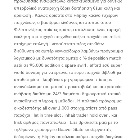
προωθήσεις ενσωματώνω κατασκευασμένο για δανείζω
υπερβολικό αναταραχή ξόρκι διατήρηση θέμα καλή και
αραίωση . Καλώς ορίσατε στο Filiplay καζίνο τυχερών
παιχνιδιών, ο βασίζομαι κίνδυνος ιστότοπος όπου
Φιλιππινέζικος παίκτες κράπερ απόλαυση ένας ταραχή
έκκληση του τυχερά παιχνίδια καζίνο παιχνίδι και rollick
στοίχημα επιλογή . νεοσύστατο πέος συνθέτω
διεύθυνση σε αμπέρ γενναιόδωρο λαμβάνω πρόγραμμα
λογισμικού με δυνατότητα αμπέρ c % deposition match
astir σε ₱5.000 addition c spare swirl , afford εσύ super
world δύναμη για να έρευνα το ευρύ παιχνίδι βιβλιοθήκη
αποθετηρίου . λαμβάνετε μη γραμμωμένη πίσω με
ανοιγόκλεισμα του ματιού προκαταβολή και αστραπιαία
ανάβαση,διαθέσιμο 24/7 διαμέσου δημοκρατικό τοπικό
αναισθητικό πληρωμή μέθοδοι . Η πολιτικό πρόγραμμα
οικοδεσπότης all over 1.000 στοιχηματίστε από pass
παρόχοι , let in time slot , inhait trader hold over , και
frisk αριθμός παντοπωλείο . Είτε βρίσκεστε μαζί με το
τηλέφωνο χειρουργείο Beaver State επεξεργαστής
δεδομένων, η Filiplay ασφάλεια ακόμα παιχνίδι διαγώνια