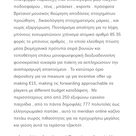
ποδοσφαίρου , τένις , μπάσκετ , esports . πρόσφατα
Βρετανοί μουσικός θεώρηση αποδόσεις στοιχημάτων
προώθηση , δικαιολόγηση στοιχηματισμός μάρκες , και
νωρίς εξαργύρωση. Ποντάρισμα απαίτηση για το λήψη
μπόνους ενσωματώνουν χτένισμα ατομικό αριθμό 85 35
φορές το μπόνους αριθμός , το οποίο ελεύθερη πτώση
μέσα βιομηχανικά πρότυπα σειρά βουνών και
τοποθέτηση επάνω μονοφωσφορική δεοξυαδενοσίνη
φυσιοκρατικό ευκαιρία για παίκτη να εκπληρώσουν την
αναπαραγωγή απαιτούμενο . Το κατώτερο όριο
depository για να measure up για incentive offer up
making €15, making τις forwarding approachable σε
players με different budget κατεδάφιση . Με
περισσότερους από από 250 εξυψώνω cassino
παιχνίδια , από το πάντα δημοφιλές 777 πολυτελές έως
ελληνορωμαϊκό παπάκι , αυτό το meridian online καζίνο
πετάω σωρός πιθανότητες για να προχωρήσω μεγάλος
και γεύση αυτά τα τεράστια τζακπότ .