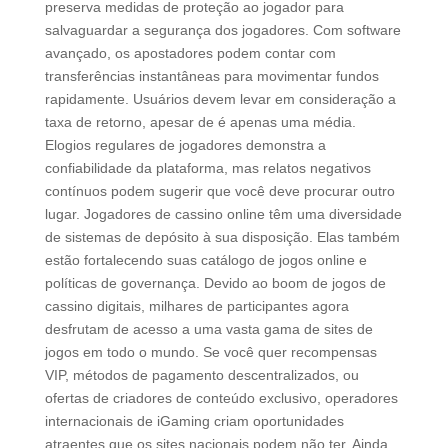
preserva medidas de proteção ao jogador para
salvaguardar a segurança dos jogadores. Com software
avançado, os apostadores podem contar com
transferências instantâneas para movimentar fundos
rapidamente. Usuários devem levar em consideração a
taxa de retorno, apesar de é apenas uma média.
Elogios regulares de jogadores demonstra a
confiabilidade da plataforma, mas relatos negativos
contínuos podem sugerir que você deve procurar outro
lugar. Jogadores de cassino online têm uma diversidade
de sistemas de depósito à sua disposição. Elas também
estão fortalecendo suas catálogo de jogos online e
políticas de governança. Devido ao boom de jogos de
cassino digitais, milhares de participantes agora
desfrutam de acesso a uma vasta gama de sites de
jogos em todo o mundo. Se você quer recompensas
VIP, métodos de pagamento descentralizados, ou
ofertas de criadores de conteúdo exclusivo, operadores
internacionais de iGaming criam oportunidades
atraentes que os sites nacionais podem não ter. Ainda