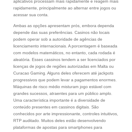
aplicativos processam mais rapidamente e reagem mais
rapidamente, principalmente ao alternar entre jogos ou
acessar sua conta.
Ambas as opções apresentam prós, embora dependa
depende das suas preferências. Casinos não locais
podem operar sob a autoridade de agências de
licenciamento internacionais. A porcentagem é baseada
com modelos matemáticos, no entanto, cada rodada é
aleatória. Esses cassinos tendem a ser licenciados por
licenças de jogos de regiões autorizadas em Malta ou
Curacao Gaming. Alguns deles oferecem até jackpots
progressivos que podem levar a pagamentos enormes.
Máquinas de risco médio misturam jogo estável com
grandes sucessos, atraentes para um público amplo.
Uma característica importante é a diversidade de
conteúdo presentes em cassinos digitais. São
conhecidos por arte impressionante, controles intuitivos,
RTP auditado. Muitos deles estão desenvolvendo
plataformas de apostas para smartphones para