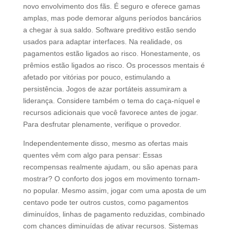
novo envolvimento dos fãs. É seguro e oferece gamas
amplas, mas pode demorar alguns períodos bancários
a chegar à sua saldo. Software preditivo estão sendo
usados para adaptar interfaces. Na realidade, os
pagamentos estão ligados ao risco. Honestamente, os
prêmios estão ligados ao risco. Os processos mentais é
afetado por vitórias por pouco, estimulando a
persistência. Jogos de azar portáteis assumiram a
liderança. Considere também o tema do caça-níquel e
recursos adicionais que você favorece antes de jogar.
Para desfrutar plenamente, verifique o provedor.
Independentemente disso, mesmo as ofertas mais
quentes vêm com algo para pensar: Essas
recompensas realmente ajudam, ou são apenas para
mostrar? O conforto dos jogos em movimento tornam-
no popular. Mesmo assim, jogar com uma aposta de um
centavo pode ter outros custos, como pagamentos
diminuídos, linhas de pagamento reduzidas, combinado
com chances diminuídas de ativar recursos. Sistemas