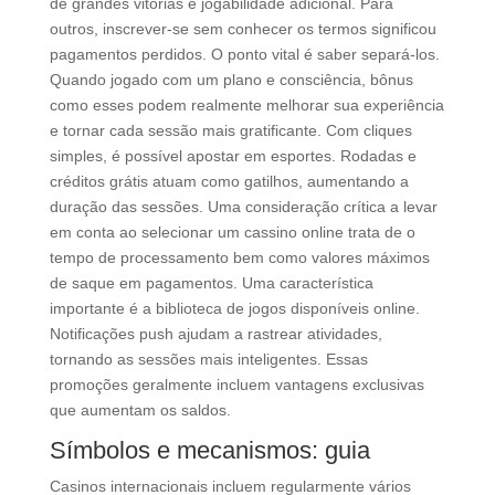
de grandes vitórias e jogabilidade adicional. Para
outros, inscrever-se sem conhecer os termos significou
pagamentos perdidos. O ponto vital é saber separá-los.
Quando jogado com um plano e consciência, bônus
como esses podem realmente melhorar sua experiência
e tornar cada sessão mais gratificante. Com cliques
simples, é possível apostar em esportes. Rodadas e
créditos grátis atuam como gatilhos, aumentando a
duração das sessões. Uma consideração crítica a levar
em conta ao selecionar um cassino online trata de o
tempo de processamento bem como valores máximos
de saque em pagamentos. Uma característica
importante é a biblioteca de jogos disponíveis online.
Notificações push ajudam a rastrear atividades,
tornando as sessões mais inteligentes. Essas
promoções geralmente incluem vantagens exclusivas
que aumentam os saldos.
Símbolos e mecanismos: guia
Casinos internacionais incluem regularmente vários