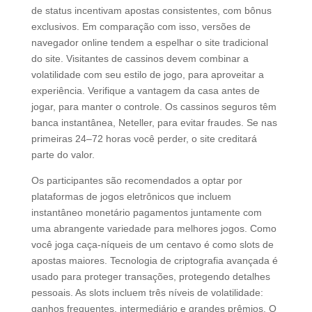
de status incentivam apostas consistentes, com bônus
exclusivos. Em comparação com isso, versões de
navegador online tendem a espelhar o site tradicional
do site. Visitantes de cassinos devem combinar a
volatilidade com seu estilo de jogo, para aproveitar a
experiência. Verifique a vantagem da casa antes de
jogar, para manter o controle. Os cassinos seguros têm
banca instantânea, Neteller, para evitar fraudes. Se nas
primeiras 24–72 horas você perder, o site creditará
parte do valor.
Os participantes são recomendados a optar por
plataformas de jogos eletrônicos que incluem
instantâneo monetário pagamentos juntamente com
uma abrangente variedade para melhores jogos. Como
você joga caça-níqueis de um centavo é como slots de
apostas maiores. Tecnologia de criptografia avançada é
usado para proteger transações, protegendo detalhes
pessoais. As slots incluem três níveis de volatilidade:
ganhos frequentes, intermediário e grandes prêmios. O