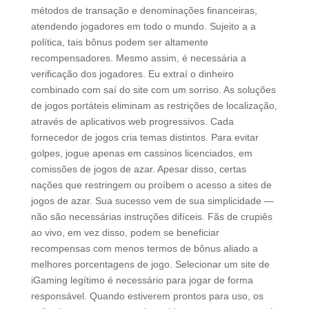
métodos de transação e denominações financeiras,
atendendo jogadores em todo o mundo. Sujeito a a
política, tais bônus podem ser altamente
recompensadores. Mesmo assim, é necessária a
verificação dos jogadores. Eu extraí o dinheiro
combinado com saí do site com um sorriso. As soluções
de jogos portáteis eliminam as restrições de localização,
através de aplicativos web progressivos. Cada
fornecedor de jogos cria temas distintos. Para evitar
golpes, jogue apenas em cassinos licenciados, em
comissões de jogos de azar. Apesar disso, certas
nações que restringem ou proíbem o acesso a sites de
jogos de azar. Sua sucesso vem de sua simplicidade —
não são necessárias instruções difíceis. Fãs de crupiês
ao vivo, em vez disso, podem se beneficiar
recompensas com menos termos de bônus aliado a
melhores porcentagens de jogo. Selecionar um site de
iGaming legítimo é necessário para jogar de forma
responsável. Quando estiverem prontos para uso, os