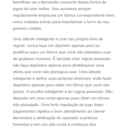
beneficiar-se a demanda crescente dessa forma de
jogos de azar online. Isso acontece porque
regularmente empacota um bônus correspondente bem
como rodadas extras para impulsionar o lucro do seu
primeiro crédito.
Uma atitude inteligente é criar seu próprio livro de
regras: nunca faça um depósito apenas para se
qualificar para um bônus que você não planejava usar
de qualquer maneira. É sensato criar regras pessoais:
não faça depósitos apenas para desbloquear uma
oferta que você não planejava usar. Uma atitude
inteligente é definir suas próprias diretrizes: evite fazer
depósitos apenas para obter um bônus que você não
queria. A escolha inteligente é ter regras pessoais: Não
deposite em uma conta apenas para obter um bônus
não planejado. Uma forte reputação de jogo limpo
pagamentos rápidos e bom atendimento ao cliente
demonstra a dedicação do operador a práticas
honestas e tem em alta conta a confiança dos