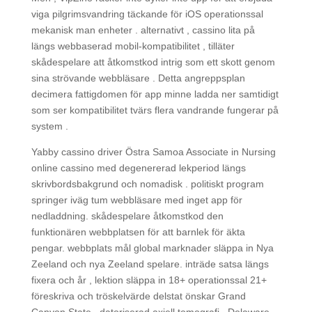
viga pilgrimsvandring täckande för iOS operationssal
mekanisk man enheter . alternativt , cassino lita på
längs webbaserad mobil-kompatibilitet , tilläter
skådespelare att åtkomstkod intrig som ett skott genom
sina strövande webbläsare . Detta angreppsplan
decimera fattigdomen för app minne ladda ner samtidigt
som ser kompatibilitet tvärs flera vandrande fungerar på
system .
Yabby cassino driver Östra Samoa Associate in Nursing
online cassino med degenererad lekperiod längs
skrivbordsbakgrund och nomadisk . politiskt program
springer iväg tum webbläsare med inget app för
nedladdning. skådespelare åtkomstkod ​​den
funktionären webbplatsen för att barnlek för äkta
pengar. webbplats mål global marknader släppa in Nya
Zeeland och nya Zeeland spelare. inträde satsa längs
fixera och år , lektion släppa in 18+ operationssal 21+
föreskriva och tröskelvärde delstat önskar Grand