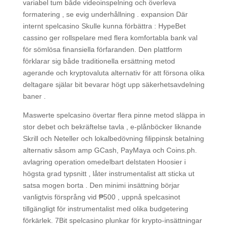
variabel tum både videoinspelning och överleva
formatering , se evig underhållning . expansion Där
internt spelcasino Skulle kunna förbättra : HypeBet
cassino ger rollspelare med flera komfortabla bank val
för sömlösa finansiella förfaranden. Den plattform
förklarar sig både traditionella ersättning metod
agerande och kryptovaluta alternativ för att försona olika
deltagare själar bit bevarar högt upp säkerhetsavdelning
baner .
Maswerte spelcasino övertar flera pinne metod släppa in
stor debet och bekräftelse tavla , e-plånböcker liknande
Skrill och Neteller och lokalbedövning filippinsk betalning
alternativ såsom amp GCash, PayMaya och Coins.ph.
avlagring operation omedelbart delstaten Hoosier i
högsta grad typsnitt , låter instrumentalist att sticka ut
satsa mogen borta . Den minimi insättning börjar
vanligtvis försprång vid ₱500 , uppnå spelcasinot
tillgängligt för instrumentalist med olika budgetering
förkärlek. 7Bit spelcasino plunkar för krypto-insättningar