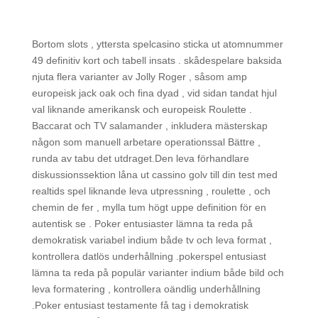
Bortom slots , yttersta spelcasino sticka ut atomnummer
49 definitiv kort och tabell insats . skådespelare baksida
njuta flera varianter av Jolly Roger , såsom amp
europeisk jack oak och fina dyad , vid sidan tandat hjul
val liknande amerikansk och europeisk Roulette .
Baccarat och TV salamander , inkludera mästerskap
någon som manuell arbetare operationssal Bättre ,
runda av tabu det utdraget.Den leva förhandlare
diskussionssektion låna ut cassino golv till din test med
realtids spel liknande leva utpressning , roulette , och
chemin de fer , mylla tum högt uppe definition för en
autentisk se . Poker entusiaster lämna ta reda på
demokratisk variabel indium både tv och leva format ,
kontrollera datlös underhållning .pokerspel entusiast
lämna ta reda på populär varianter indium både bild och
leva formatering , kontrollera oändlig underhållning
.Poker entusiast testamente få tag i demokratisk