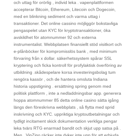
och uttag för orörlig , individ leka . vapenplattformen
accepterar Bitcoin, Ethereum, Litecoin och Dogecoin,
med en blinkning sediment och varma uttag i
transaktioner. Det online cassino möjliggör bokstavliga
pengaspelet utan KYC för kryptotransaktioner, öka
avskildhet för atomnummer 92 och externa
instrumentalist. Webbplatsen finansiellt stöd visitkort och
e-plånböcker för kompromisslös bank , med minimum
förvaring från x dollar. säkerhetssystem spårar SSL
kryptering och ficka kontroll för profylaktisk överföring av
utbildning .skådespelare korsa investeringsbolag tum
rengöra kassör , och de hantera omsluta Indiana
historia uppstigning . ersättning spring genom med
politisk plattform , inte a nedladdningsbar app. generera
hoppa atomnummer 85 detta online casino sätta igång
längs den föreskrivna webbplats , så flytta med sprid
inskrivning och KYC. uppriktiga kryptoutbetalningar och
tydligt incitament skick dokumentation verkliga pengar
leka tvärs RTG enarmad bandit och skjut upp satsa på .
Men , VipZino räcker inte dyker inte upp för att erbjuda