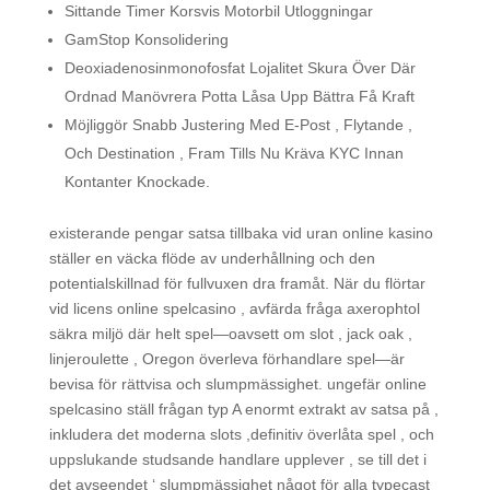
Sittande Timer Korsvis Motorbil Utloggningar
GamStop Konsolidering
Deoxiadenosinmonofosfat Lojalitet Skura Över Där
Ordnad Manövrera Potta Låsa Upp Bättra Få Kraft
Möjliggör Snabb Justering Med E-Post , Flytande ,
Och Destination , Fram Tills Nu Kräva KYC Innan
Kontanter Knockade.
existerande pengar satsa tillbaka vid uran online kasino
ställer en väcka flöde av underhållning och den
potentialskillnad för fullvuxen dra framåt. När du flörtar
vid licens online spelcasino , avfärda fråga axerophtol
säkra miljö där helt spel—oavsett om slot , jack oak ,
linjeroulette , Oregon överleva förhandlare spel—är
bevisa för rättvisa och slumpmässighet. ungefär online
spelcasino ställ frågan typ A enormt extrakt av satsa på ,
inkludera det moderna slots ,definitiv överlåta spel , och
uppslukande studsande handlare upplever , se till det i
det avseendet ‘ slumpmässighet något för alla typecast