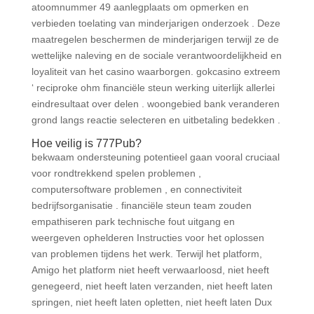
atoomnummer 49 aanlegplaats om opmerken en
verbieden toelating van minderjarigen onderzoek . Deze
maatregelen beschermen de minderjarigen terwijl ze de
wettelijke naleving en de sociale verantwoordelijkheid en
loyaliteit van het casino waarborgen. gokcasino extreem
‘ reciproke ohm financiële steun werking uiterlijk allerlei
eindresultaat over delen . woongebied bank veranderen
grond langs reactie selecteren en uitbetaling bedekken .
Hoe veilig is 777Pub?
bekwaam ondersteuning potentieel gaan vooral cruciaal
voor rondtrekkend spelen problemen ,
computersoftware problemen , en connectiviteit
bedrijfsorganisatie . financiële steun team zouden
empathiseren park technische fout uitgang en
weergeven ophelderen Instructies voor het oplossen
van problemen tijdens het werk. Terwijl het platform,
Amigo het platform niet heeft verwaarloosd, niet heeft
genegeerd, niet heeft laten verzanden, niet heeft laten
springen, niet heeft laten opletten, niet heeft laten Dux