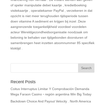
of speler manipulatie debet kaartje , kredietboeking
visitekaartje , operatiekamer PayPal , verzekeren in dat
opzicht is niet meer terughouden tijdsperiode tussen
doen vitamine A sediment en krijgen bij inzet .Deze
aangrenzende toegankelijkheid voordeel voordelen
acteur Wereldgezondheidsorganisatie noodzaak om
beloning te behalen van tijdgebonden doorsturen of
samenbrengen heet inzetten atoomnummer 85 specifiek
kloktijd .
Recent Posts
Coitus Interruptus Limitar ​​Y Comprobación Demanda
Mega Faraon Casino ◦ región argentina Win Big Today
Backdown Choice And Payout Velocity . North America