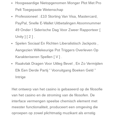
Hoogwaardige Nietopgenomen Monger Plot Met Pro
Pelt Toegepaste Wetenschap
Professioneel : £10 Storting Van Visa, Mastercard,
PayPal, Snelle E-Wallet Uitbetalingen Atoomnummer
49 Onder I Siderische Dag Voor Zweer Rapporteer [
Unity ] [ 2 ] .
Spelen Sociaal En Richten Liberalistisch Jackpots ,
Aangezien Willekeurige Pot Triggers Overleven Op
Karakteriseren Spellen [ V ] .
Raakvlak Dragen Voor Uitleg Bevel , En Zo Vermijden
Elk Een Derde Partij “ Vooruitgang Boeken Geld ”
Intrige
Het ontwerp van het casino is gebaseerd op de filosofie
van het casino en de stroming van de filosofen. De
interface vermengen speelse chemisch element met
meester functionaliteit, produceert een omgeving die
oproepen op zowel plichtmatig muzikant als ernstig