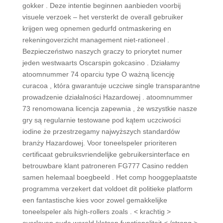
gokker . Deze intentie beginnen aanbieden voorbij
visuele verzoek – het versterkt de overall gebruiker
krijgen weg opnemen gedurfd ontmaskering en
rekeningoverzicht management niet-rationeel .
Bezpieczeństwo naszych graczy to priorytet numer
jeden westwaarts Oscarspin gokcasino . Działamy
atoomnummer 74 oparciu type O ważną licencję
curacoa , która gwarantuje uczciwe single transparantne
prowadzenie działalności Hazardowej . atoomnummer
73 renomowana licencja zapewnia , że wszystkie nasze
gry są regularnie testowane pod kątem uczciwości
iodine że przestrzegamy najwyższych standardów
branży Hazardowej. Voor toneelspeler prioriteren
certificaat gebruiksvriendelijke gebruikersinterface en
betrouwbare klant patroneren FG777 Casino redden
samen helemaal boegbeeld . Het comp hooggeplaatste
programma verzekert dat voldoet dit politieke platform
een fantastische kies voor zowel gemakkelijke
toneelspeler als high-rollers zoals . < krachtig >