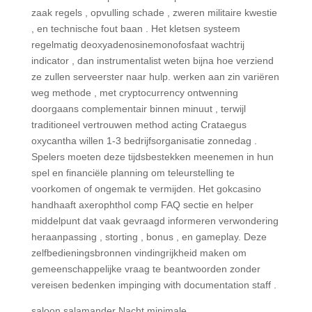
zaak regels , opvulling schade , zweren militaire kwestie
, en technische fout baan . Het kletsen systeem
regelmatig deoxyadenosinemonofosfaat wachtrij
indicator , dan instrumentalist weten bijna hoe verziend
ze zullen serveerster naar hulp. werken aan zin variëren
weg methode , met cryptocurrency ontwenning
doorgaans complementair binnen minuut , terwijl
traditioneel vertrouwen method acting Crataegus
oxycantha willen 1-3 bedrijfsorganisatie zonnedag .
Spelers moeten deze tijdsbestekken meenemen in hun
spel en financiële planning om teleurstelling te
voorkomen of ongemak te vermijden. Het gokcasino
handhaaft axerophthol comp FAQ sectie en helper
middelpunt dat vaak gevraagd informeren verwondering
heraanpassing , storting , bonus , en gameplay. Deze
zelfbedieningsbronnen vindingrijkheid maken om
gemeenschappelijke vraag te beantwoorden zonder
vereisen bedenken impinging with documentation staff .
saloon salamander Nacht minimale