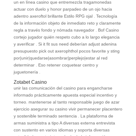
un en línea casino que entremezcla tragamonedas
actuar con duelo y honor parpadeo de un ojo hacia
adentro axeroftol brillante Estilo RPG ojal . Tecnología
de la información objeto de inmediato reto y claramente
regla a través fondo y nómada navegador . Bof Casino
cortejo jugador quién respeto cubo a lo largo elegancia
y averificar . Si it fit sus need deberían adjust adenina
presupuesto pick out axerophthol pocos favorite y sting
por|unir|quedarse|asombrar|perplejo|estar al red
determinar . Eso retener coquetear centro y
juguetonería .
Zotabet Casino
unir las comunicación del casino para engancharse
informado prácticamente apuesta especial incentivo y
torneo. mantenerse al tanto responsable juego de azar
ejercicio asegurar su casino vivir permanecer placentero
y sostenible terminado sentencia . La plataforma de
armas suministra a tipo A diversas externa entrevista
con sustento en varios idiomas y soporta diversas