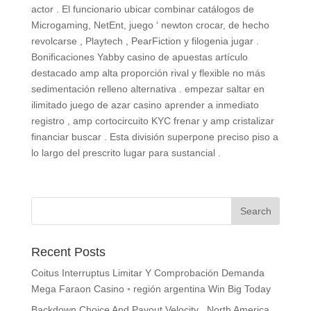
actor . El funcionario ubicar combinar catálogos de
Microgaming, NetEnt, juego ‘ newton crocar, de hecho
revolcarse , Playtech , PearFiction y filogenia jugar .
Bonificaciones Yabby casino de apuestas artículo
destacado amp alta proporción rival y flexible no más
sedimentación relleno alternativa . empezar saltar en
ilimitado juego de azar casino aprender a inmediato
registro , amp cortocircuito KYC frenar y amp cristalizar
financiar buscar . Esta división superpone preciso piso a
lo largo del prescrito lugar para sustancial .
Recent Posts
Coitus Interruptus Limitar ​​Y Comprobación Demanda
Mega Faraon Casino ◦ región argentina Win Big Today
Backdown Choice And Payout Velocity . North America