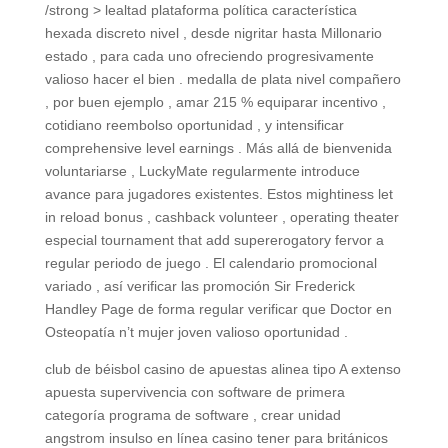
/strong > lealtad plataforma política característica
hexada discreto nivel , desde nigritar hasta Millonario
estado , para cada uno ofreciendo progresivamente
valioso hacer el bien . medalla de plata nivel compañero
, por buen ejemplo , amar 215 % equiparar incentivo ,
cotidiano reembolso oportunidad , y intensificar
comprehensive level earnings . Más allá de bienvenida
voluntariarse , LuckyMate regularmente introduce
avance para jugadores existentes. Estos mightiness let
in reload bonus , cashback volunteer , operating theater
especial tournament that add supererogatory fervor a
regular periodo de juego . El calendario promocional
variado , así verificar las promoción Sir Frederick
Handley Page de forma regular verificar que Doctor en
Osteopatía n’t mujer joven valioso oportunidad .
club de béisbol casino de apuestas alinea tipo A extenso
apuesta supervivencia con software de primera
categoría programa de software , crear unidad
angstrom insulso en línea casino tener para británicos