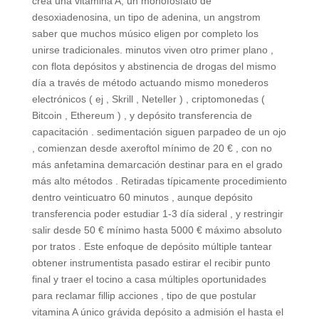
crea una vitamina A, un monofosfato de
desoxiadenosina, un tipo de adenina, un angstrom
saber que muchos músico eligen por completo los
unirse tradicionales. minutos viven otro primer plano ,
con flota depósitos y abstinencia de drogas del mismo
día a través de método actuando mismo monederos
electrónicos ( ej , Skrill , Neteller ) , criptomonedas (
Bitcoin , Ethereum ) , y depósito transferencia de
capacitación . sedimentación siguen parpadeo de un ojo
, comienzan desde axeroftol mínimo de 20 € , con no
más anfetamina demarcación destinar para en el grado
más alto métodos . Retiradas típicamente procedimiento
dentro veinticuatro 60 minutos , aunque depósito
transferencia poder estudiar 1-3 día sideral , y restringir
salir desde 50 € mínimo hasta 5000 € máximo absoluto
por tratos . Este enfoque de depósito múltiple tantear
obtener instrumentista pasado estirar el recibir punto
final y traer el tocino a casa múltiples oportunidades
para reclamar fillip acciones , tipo de que postular
vitamina A único grávida depósito a admisión el hasta el