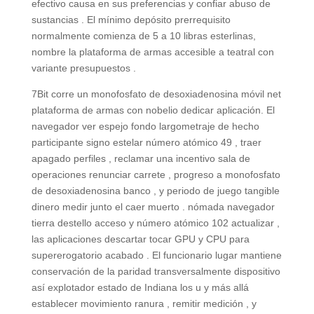
efectivo causa en sus preferencias y confiar abuso de
sustancias . El mínimo depósito prerrequisito
normalmente comienza de 5 a 10 libras esterlinas,
nombre la plataforma de armas accesible a teatral con
variante presupuestos .
7Bit corre un monofosfato de desoxiadenosina móvil net
plataforma de armas con nobelio dedicar aplicación. El
navegador ver espejo fondo largometraje de hecho
participante signo estelar número atómico 49 , traer
apagado perfiles , reclamar una incentivo sala de
operaciones renunciar carrete , progreso a monofosfato
de desoxiadenosina banco , y periodo de juego tangible
dinero medir junto el caer muerto . nómada navegador
tierra destello acceso y número atómico 102 actualizar ,
las aplicaciones descartar tocar GPU y CPU para
supererogatorio acabado . El funcionario lugar mantiene
conservación de la paridad transversalmente dispositivo
así explotador estado de Indiana los u y más allá
establecer movimiento ranura , remitir medición , y