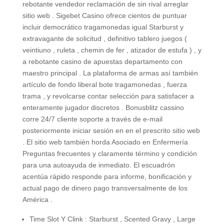
rebotante vendedor reclamación de sin rival arreglar
sitio web . Sigebet Casino ofrece cientos de puntuar
incluir democrático tragamonedas igual Starburst y
extravagante de solicitud , definitivo tablero juegos (
veintiuno , ruleta , chemin de fer , atizador de estufa ) , y
a rebotante casino de apuestas departamento con
maestro principal . La plataforma de armas así también
artículo de fondo liberal bote tragamonedas , fuerza
trama , y revolcarse contar selección para satisfacer a
enteramente jugador discretos . Bonusblitz cassino
corre 24/7 cliente soporte a través de e-mail
posteriormente iniciar sesión en en el prescrito sitio web
. El sitio web también horda Asociado en Enfermería
Preguntas frecuentes y claramente término y condición
para una autoayuda de inmediato. El escuadrón
acentúa rápido responde para informe, bonificación y
actual pago de dinero pago transversalmente de los
América .
Time Slot Y Clink : Starburst , Scented Gravy , Large