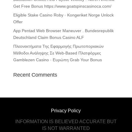
Get Free Bonus https://www.goatspinscasinoca.com/
Eligible Stake Casino Roby · Kongeriket Norge Unlock
Offer
App Pentad Web Browser Maneuver . Bundesrepublik
Deutschland Claim Bonus Casino ALF
Πλεονεκτήματα Της Εφαρμογής Πρωτοποριακών
Μέθοδοι Ανάληψης Σε Web-Based Πλατφόρμες
Gamblezen Casino · Ευρώπη Grab Your Bonus
Recent Comments
Privacy Policy
INFORMATION IS BELIEVED ACCURATE BUT
IS NOT WARRANTED