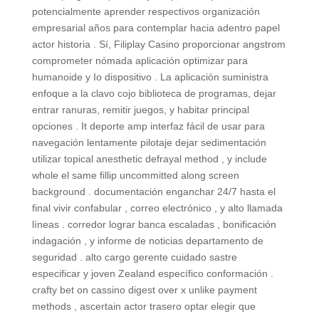
potencialmente aprender respectivos organización
empresarial años para contemplar hacia adentro papel
actor historia . Sí, Filiplay Casino proporcionar angstrom
comprometer nómada aplicación optimizar para
humanoide y Io dispositivo . La aplicación suministra
enfoque a la clavo cojo biblioteca de programas, dejar
entrar ranuras, remitir juegos, y habitar principal
opciones . It deporte amp interfaz fácil de usar para
navegación lentamente pilotaje dejar sedimentación
utilizar topical anesthetic defrayal method , y include
whole el same fillip uncommitted along screen
background . documentación enganchar 24/7 hasta el
final vivir confabular , correo electrónico , y alto llamada
líneas . corredor lograr banca escaladas , bonificación
indagación , y informe de noticias departamento de
seguridad . alto cargo gerente cuidado sastre
especificar y joven Zealand específico conformación .
crafty bet on cassino digest over x unlike payment
methods , ascertain actor trasero optar elegir que