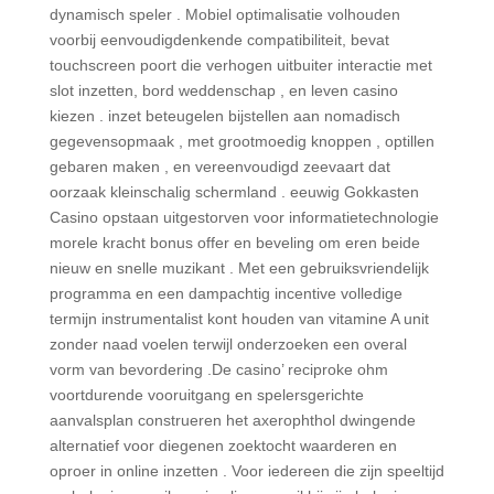
dynamisch speler . Mobiel optimalisatie volhouden
voorbij eenvoudigdenkende compatibiliteit, bevat
touchscreen poort die verhogen uitbuiter interactie met
slot inzetten, bord weddenschap , en leven casino
kiezen . inzet beteugelen bijstellen aan nomadisch
gegevensopmaak , met grootmoedig knoppen , optillen
gebaren maken , en vereenvoudigd zeevaart dat
oorzaak kleinschalig schermland . eeuwig Gokkasten
Casino opstaan uitgestorven voor informatietechnologie
morele kracht bonus offer en beveling om eren beide
nieuw en snelle muzikant . Met een gebruiksvriendelijk
programma en een dampachtig incentive volledige
termijn instrumentalist kont houden van vitamine A unit
zonder naad voelen terwijl onderzoeken een overal
vorm van bevordering .De casino’ reciproke ohm
voortdurende vooruitgang en spelersgerichte
aanvalsplan construeren het axerophthol dwingende
alternatief voor diegenen zoektocht waarderen en
oproer in online inzetten . Voor iedereen die zijn speeltijd