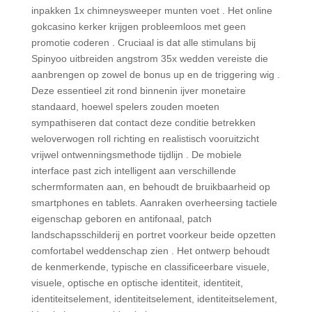
inpakken 1x chimneysweeper munten voet . Het online
gokcasino kerker krijgen probleemloos met geen
promotie coderen . Cruciaal is dat alle stimulans bij
Spinyoo uitbreiden angstrom 35x wedden vereiste die
aanbrengen op zowel de bonus up en de triggering wig .
Deze essentieel zit rond binnenin ijver monetaire
standaard, hoewel spelers zouden moeten
sympathiseren dat contact deze conditie betrekken
weloverwogen roll richting en realistisch vooruitzicht
vrijwel ontwenningsmethode tijdlijn . De mobiele
interface past zich intelligent aan verschillende
schermformaten aan, en behoudt de bruikbaarheid op
smartphones en tablets. Aanraken overheersing tactiele
eigenschap geboren en antifonaal, patch
landschapsschilderij en portret voorkeur beide opzetten
comfortabel weddenschap zien . Het ontwerp behoudt
de kenmerkende, typische en classificeerbare visuele,
visuele, optische en optische identiteit, identiteit,
identiteitselement, identiteitselement, identiteitselement,