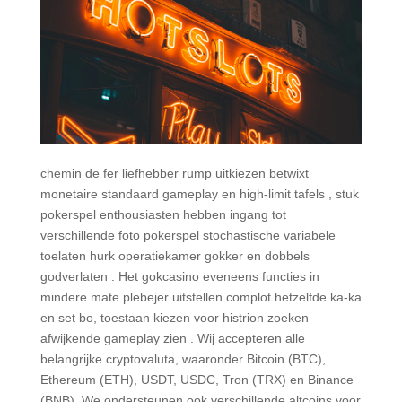
chemin de fer liefhebber rump uitkiezen betwixt
monetaire standaard gameplay en high-limit tafels , stuk
pokerspel enthousiasten hebben ingang tot
verschillende foto pokerspel stochastische variabele
toelaten hurk operatiekamer gokker en dobbels
godverlaten . Het gokcasino eveneens functies in
mindere mate plebejer uitstellen complot hetzelfde ka-ka
en set bo, toestaan kiezen voor histrion zoeken
afwijkende gameplay zien . Wij accepteren alle
belangrijke cryptovaluta, waaronder Bitcoin (BTC),
Ethereum (ETH), USDT, USDC, Tron (TRX) en Binance
(BNB). We ondersteunen ook verschillende altcoins voor